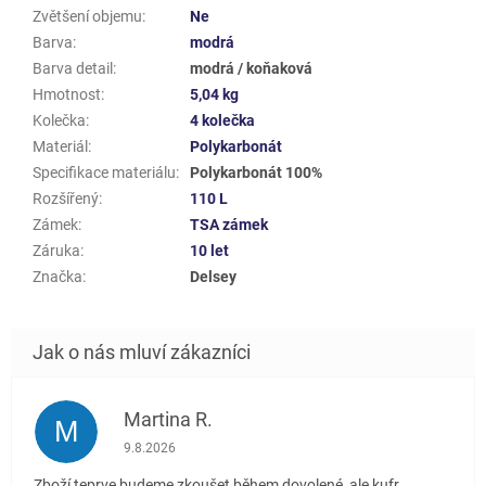
Zvětšení objemu
:
Ne
Barva
:
modrá
Barva detail
:
modrá / koňaková
Hmotnost
:
5,04 kg
Kolečka
:
4 kolečka
Materiál
:
Polykarbonát
Specifikace materiálu
:
Polykarbonát 100%
Rozšířený
:
110 L
Zámek
:
TSA zámek
Záruka
:
10 let
Značka
:
Delsey
Martina R.
M
Hodnocení obchodu je 5 z 5 hvězdiček.
9.8.2026
Zboží teprve budeme zkoušet během dovolené, ale kufr