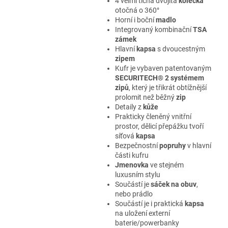
4 velmi tichá dvojitá
kolečka
otočná o 360°
Horní i boční
madlo
Integrovaný kombinační
TSA
zámek
Hlavní
kapsa
s dvoucestným
zipem
Kufr je vybaven patentovaným
SECURITECH® 2 systémem
zipů
, který je třikrát obtížnější
prolomit než běžný
zip
Detaily z
kůže
Prakticky členěný vnitřní
prostor, dělicí přepážku tvoří
síťová
kapsa
Bezpečnostní
popruhy
v hlavní
části kufru
Jmenovka
ve stejném
luxusním stylu
Součástí je
sáček na obuv
,
nebo prádlo
Součástí je i praktická
kapsa
na uložení externí
baterie/powerbanky