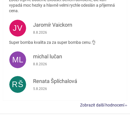
vypadá moc hezky a hlavně velmi rychle odeslán a příjemná
cena.
Jaromír Vaickorn
JV
Hodnocení obchodu je 5 z 5 hvězdiček.
8.8.2026
Super bomba kvalita za za super bomba cenu.👌
michal lučan
ML
Hodnocení obchodu je 5 z 5 hvězdiček.
8.8.2026
Renata Šplíchalová
RŠ
Hodnocení obchodu je 5 z 5 hvězdiček.
5.8.2026
Zobrazit další hodnocení
Z
á
p