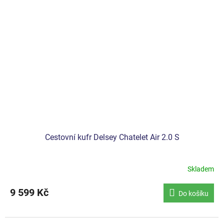
Cestovní kufr Delsey Chatelet Air 2.0 S
Skladem
Průměrné
hodnocení
produktu
9 599 Kč
Do košíku
je
5,0
z