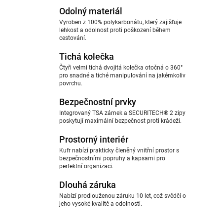
Odolný materiál
Vyroben z 100% polykarbonátu, který zajišťuje
lehkost a odolnost proti poškození během
cestování.
Tichá kolečka
Čtyři velmi tichá dvojitá kolečka otočná o 360°
pro snadné a tiché manipulování na jakémkoliv
povrchu.
Bezpečnostní prvky
Integrovaný TSA zámek a SECURITECH® 2 zipy
poskytují maximální bezpečnost proti krádeži.
Prostorný interiér
Kufr nabízí prakticky členěný vnitřní prostor s
bezpečnostními popruhy a kapsami pro
perfektní organizaci.
Dlouhá záruka
Nabízí prodlouženou záruku 10 let, což svědčí o
jeho vysoké kvalitě a odolnosti.