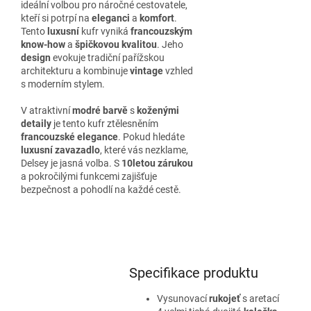
ideální volbou pro náročné cestovatele,
kteří si potrpí na
eleganci
a
komfort
.
Tento
luxusní
kufr vyniká
francouzským
know-how
a
špičkovou kvalitou
. Jeho
design
evokuje tradiční pařížskou
architekturu a kombinuje
vintage
vzhled
s moderním stylem.
V atraktivní
modré barvě
s
koženými
detaily
je tento kufr ztělesněním
francouzské elegance
. Pokud hledáte
luxusní zavazadlo
, které vás nezklame,
Delsey je jasná volba. S
10letou zárukou
a pokročilými funkcemi zajišťuje
bezpečnost a pohodlí na každé cestě.
Specifikace produktu
Vysunovací
rukojeť
s aretací