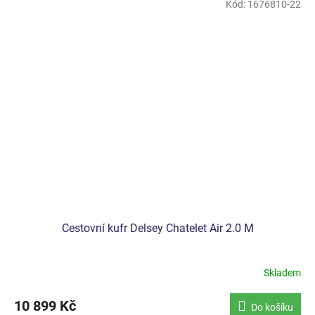
5
Kód:
1676810-22
hvězdiček.
Cestovní kufr Delsey Chatelet Air 2.0 M
Skladem
10 899 Kč
Do košíku