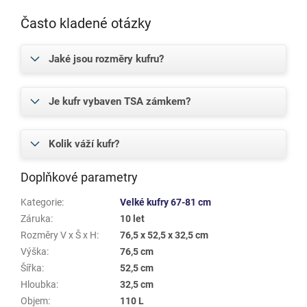
Často kladené otázky
Jaké jsou rozměry kufru?
Je kufr vybaven TSA zámkem?
Kolik váží kufr?
Doplňkové parametry
Kategorie
:
Velké kufry 67-81 cm
Záruka
:
10 let
Rozměry V x Š x H
:
76,5 x 52,5 x 32,5 cm
Výška
:
76,5 cm
Šířka
:
52,5 cm
Hloubka
:
32,5 cm
Objem
:
110 L