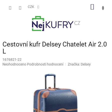
Přejít
NÁKUP
na
CZK
obsah
KOŠÍK
Cestovní kufr Delsey Chatelet Air 2.0
L
1676821-22
Průměrné
Neohodnoceno
Podrobnosti hodnocení
Značka:
Delsey
hodnocení
produktu
je
0,0
z
5
hvězdiček.