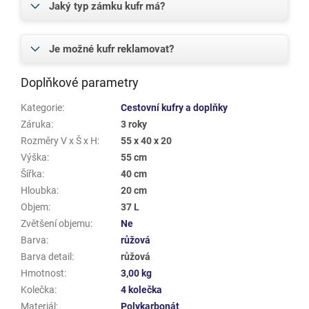
Jaký typ zámku kufr má?
Je možné kufr reklamovat?
Doplňkové parametry
Kategorie
:
Cestovní kufry a doplňky
Záruka
:
3 roky
Rozměry V x Š x H
:
55 x 40 x 20
Výška
:
55 cm
Šířka
:
40 cm
Hloubka
:
20 cm
Objem
:
37 L
Zvětšení objemu
:
Ne
Barva
:
růžová
Barva detail
:
růžová
Hmotnost
:
3,00 kg
Kolečka
:
4 kolečka
Materiál
:
Polykarbonát