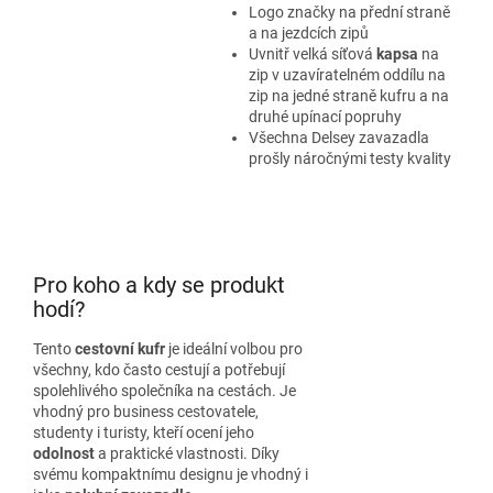
Logo značky na přední straně
a na jezdcích zipů
Uvnitř velká síťová
kapsa
na
zip v uzavíratelném oddílu na
zip na jedné straně kufru a na
druhé upínací popruhy
Všechna Delsey zavazadla
prošly náročnými testy kvality
Pro koho a kdy se produkt
hodí?
Tento
cestovní kufr
je ideální volbou pro
všechny, kdo často cestují a potřebují
spolehlivého společníka na cestách. Je
vhodný pro business cestovatele,
studenty i turisty, kteří ocení jeho
odolnost
a praktické vlastnosti. Díky
svému kompaktnímu designu je vhodný i