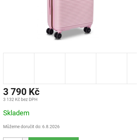
3 790 Kč
3 132 Kč bez DPH
Měrná
Skladem
cena:
Můžeme doručit do:
6.8.2026