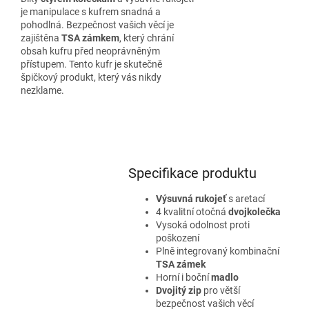
je manipulace s kufrem snadná a
pohodlná. Bezpečnost vašich věcí je
zajištěna
TSA zámkem
, který chrání
obsah kufru před neoprávněným
přístupem. Tento kufr je skutečně
špičkový produkt, který vás nikdy
nezklame.
Specifikace produktu
Výsuvná rukojeť
s aretací
4 kvalitní otočná
dvojkolečka
Vysoká odolnost proti
poškození
Plně integrovaný kombinační
TSA zámek
Horní i boční
madlo
Dvojitý zip
pro větší
bezpečnost vašich věcí