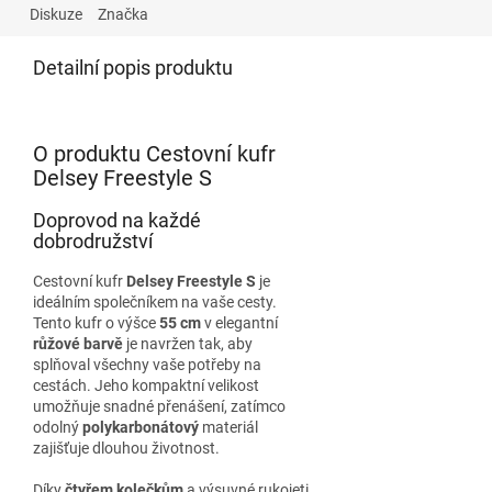
Diskuze
Značka
Detailní popis produktu
O produktu Cestovní kufr
Delsey Freestyle S
Doprovod na každé
dobrodružství
Cestovní kufr
Delsey Freestyle S
je
ideálním společníkem na vaše cesty.
Tento kufr o výšce
55 cm
v elegantní
růžové barvě
je navržen tak, aby
splňoval všechny vaše potřeby na
cestách. Jeho kompaktní velikost
umožňuje snadné přenášení, zatímco
odolný
polykarbonátový
materiál
zajišťuje dlouhou životnost.
Díky
čtyřem kolečkům
a výsuvné rukojeti