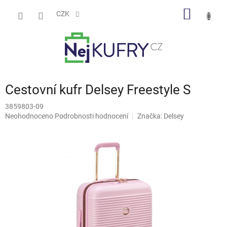
Přejít
NÁKUP
na
CZK
obsah
KOŠÍK
Cestovní kufr Delsey Freestyle S
3859803-09
Průměrné
Neohodnoceno
Podrobnosti hodnocení
Značka:
Delsey
hodnocení
produktu
je
0,0
z
5
hvězdiček.