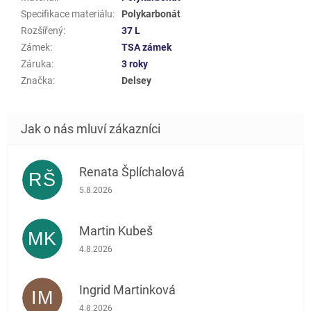
Specifikace materiálu
:
Polykarbonát
Rozšířený
:
37 L
Zámek
:
TSA zámek
Záruka
:
3 roky
Značka
:
Delsey
Renata Šplíchalová
RŠ
Hodnocení obchodu je 5 z 5 hvězdiček.
5.8.2026
Martin Kubeš
MK
Hodnocení obchodu je 5 z 5 hvězdiček.
4.8.2026
Ingrid Martinková
IM
Hodnocení obchodu je 5 z 5 hvězdiček.
4.8.2026