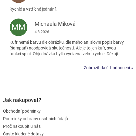
Rychlé a vstřícné jednání.
Michaela Miková
MM
Hodnocení obchodu je 5 z 5 hvězdiček.
4.8.2026
Kufr nemá barvu dle obrázku, dle mého ani slovní popis barvy
(šampaň) neodpovídá skutečnosti. Ale je to jen kufr, svou
funkci splní. Objednávka bylla vyřizena velmi rychle. Děkuji.
Zobrazit další hodnocení
Z
á
p
a
Jak nakupovat?
t
Obchodní podmínky
í
Podmínky ochrany osobních údajů
Proč nakoupit u nás
Často kladené dotazy