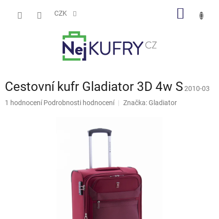
Přejít
NÁKUP
na
CZK
obsah
KOŠÍK
Cestovní kufr Gladiator 3D 4w S
2010-03
Průměrné
1 hodnocení
Podrobnosti hodnocení
Značka:
Gladiator
hodnocení
produktu
je
5,0
z
5
hvězdiček.