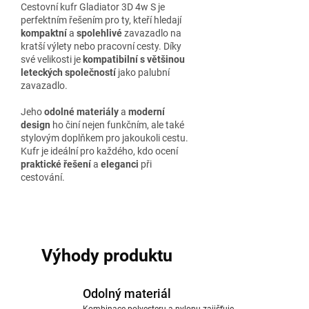
Cestovní kufr Gladiator 3D 4w S je
perfektním řešením pro ty, kteří hledají
kompaktní
a
spolehlivé
zavazadlo na
kratší výlety nebo pracovní cesty. Díky
své velikosti je
kompatibilní s většinou
leteckých společností
jako palubní
zavazadlo.
Jeho
odolné materiály
a
moderní
design
ho činí nejen funkčním, ale také
stylovým doplňkem pro jakoukoli cestu.
Kufr je ideální pro každého, kdo ocení
praktické řešení
a
eleganci
při
cestování.
Výhody produktu
Odolný materiál