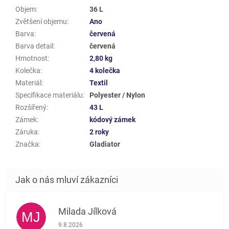
Objem
:
36 L
Zvětšení objemu
:
Ano
Barva
:
červená
Barva detail
:
červená
Hmotnost
:
2,80 kg
Kolečka
:
4 kolečka
Materiál
:
Textil
Specifikace materiálu
:
Polyester / Nylon
Rozšířený
:
43 L
Zámek
:
kódový zámek
Záruka
:
2 roky
Značka
:
Gladiator
Milada Jílková
MJ
Hodnocení obchodu je 5 z 5 hvězdiček.
9.8.2026