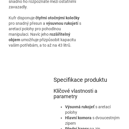
snadno ho rozpoznáte mezi ostatními
zavazadly.
Kufr disponuje
čtyřmi otočnými kolečky
pro snadný přesun a
výsuvnou rukojetí
s
aretací polohy pro pohodlnou
manipulaci. Navíc jeho
rozšířitelný
objem
umožňuje přizpůsobit kapacitu
vašim potřebám, a to až na 43 litrů.
Specifikace produktu
Klíčové vlastnosti a
parametry
Výsuvná rukojeť
s aretací
polohy
Hlavní komora
s dvoucestným
zipem
Přední kapsy
na zip