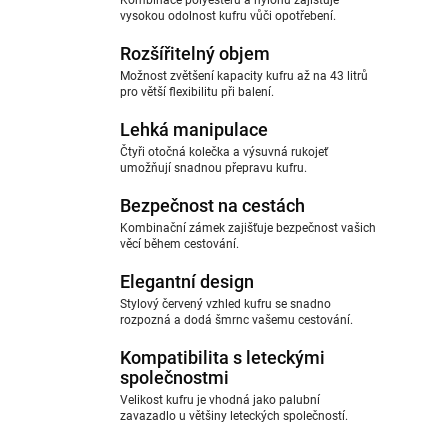
Kombinace polyesteru a nylonu zajišťuje
vysokou odolnost kufru vůči opotřebení.
Rozšířitelný objem
Možnost zvětšení kapacity kufru až na 43 litrů
pro větší flexibilitu při balení.
Lehká manipulace
Čtyři otočná kolečka a výsuvná rukojeť
umožňují snadnou přepravu kufru.
Bezpečnost na cestách
Kombinační zámek zajišťuje bezpečnost vašich
věcí během cestování.
Elegantní design
Stylový červený vzhled kufru se snadno
rozpozná a dodá šmrnc vašemu cestování.
Kompatibilita s leteckými
společnostmi
Velikost kufru je vhodná jako palubní
zavazadlo u většiny leteckých společností.