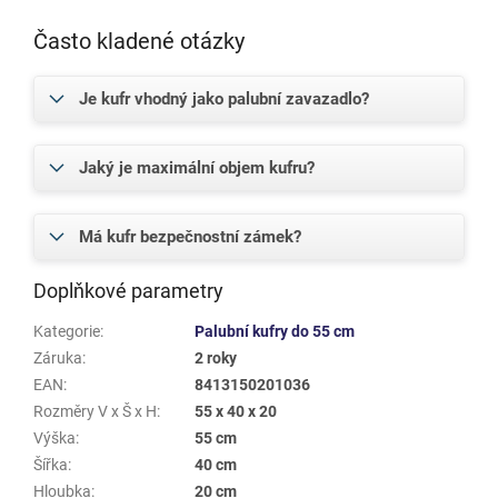
Často kladené otázky
Je kufr vhodný jako palubní zavazadlo?
Jaký je maximální objem kufru?
Má kufr bezpečnostní zámek?
Doplňkové parametry
Kategorie
:
Palubní kufry do 55 cm
Záruka
:
2 roky
EAN
:
8413150201036
Rozměry V x Š x H
:
55 x 40 x 20
Výška
:
55 cm
Šířka
:
40 cm
Hloubka
:
20 cm