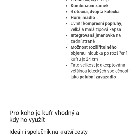
Kombinační zámek
4 otočná, dvojitá kolečka
Horní madlo
Uvnitř
kompresní popruhy
,
velká a malá zipová kapsa
Integrovaná jmenovka
na
zadní straně
Možnost
rozšiřitelného
objemu
, hloubka po rozšíření
kufru je 24 cm
Tato velikost je akceptována
většinou leteckých společností
jako
palubní zavazadlo
Pro koho je kufr vhodný a
kdy ho využít
Ideální společník na kratší cesty