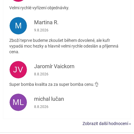
Velmi rychlé vyřízení objednávky.
Martina R.
M
Hodnocení obchodu je 5 z 5 hvězdiček.
9.8.2026
Zboží teprve budeme zkoušet během dovolené, ale kufr
vypadá moc hezky a hlavně velmi rychle odeslán a příjemná
cena.
Jaromír Vaickorn
JV
Hodnocení obchodu je 5 z 5 hvězdiček.
8.8.2026
Super bomba kvalita za za super bomba cenu.👌
michal lučan
ML
Hodnocení obchodu je 5 z 5 hvězdiček.
8.8.2026
Zobrazit další hodnocení