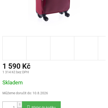
1 590 Kč
1 314 Kč bez DPH
Měrná
Skladem
cena:
Můžeme doručit do:
10.8.2026
Přidat do košíku