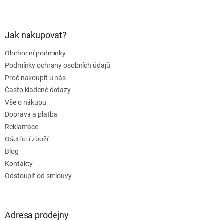
Z
á
p
a
Jak nakupovat?
t
Obchodní podmínky
í
Podmínky ochrany osobních údajů
Proč nakoupit u nás
Často kladené dotazy
Vše o nákupu
Doprava a platba
Reklamace
Ošetření zboží
Blog
Kontakty
Odstoupit od smlouvy
Adresa prodejny