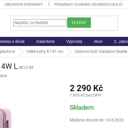
OBCHODNÍ PODMÍNKY
PODMÍNKY OCHRANY OSOBNÍCH ÚDAJŮ
HLEDAT
siness a škola
Galanterie
Výprodej
Akce
2. Jako
 plastové
Velké kufry 67-81 cm
Cestovní kufr Gladiator Beetle
e 4W L
4812-09
iator
2 290 Kč
1 893 Kč bez DPH
Měrná
Skladem
cena:
Můžeme doručit do:
10.8.2026