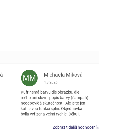
vá
Michaela Miková
MM
 5 z 5 hvězdiček.
Hodnocení obchodu je 5 z 5 hvězdiček.
4.8.2026
Kufr nemá barvu dle obrázku, dle
mého ani slovní popis barvy (šampaň)
neodpovídá skutečnosti. Ale je to jen
kufr, svou funkci splní. Objednávka
bylla vyřizena velmi rychle. Děkuji.
Zobrazit další hodnocení