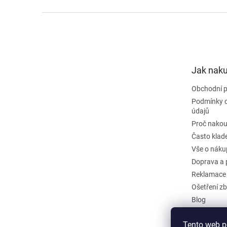
Z
á
p
a
t
Jak nak
í
Obchodní 
Podmínky 
údajů
Proč nakou
Často klad
Vše o náku
Doprava a 
Reklamace
Ošetření zb
Blog
Kontakty
Tento web p
Odstoupit 