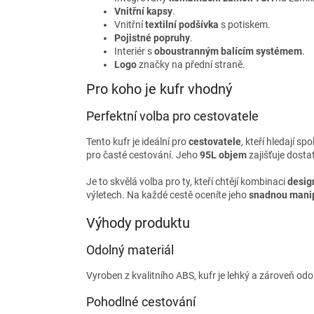
Vnitřní kapsy
.
Vnitřní
textilní podšívka
s potiskem.
Pojistné popruhy
.
Interiér s
oboustranným balícím systémem
.
Logo
značky na přední straně.
Pro koho je kufr vhodný
Perfektní volba pro cestovatele
Tento kufr je ideální pro
cestovatele
, kteří hledají sp
pro časté cestování. Jeho
95L objem
zajišťuje dosta
Je to skvělá volba pro ty, kteří chtějí kombinaci
desig
výletech. Na každé cestě oceníte jeho
snadnou mani
Výhody produktu
Odolný materiál
Vyroben z kvalitního ABS, kufr je lehký a zároveň odo
Pohodlné cestování