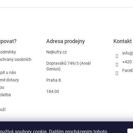
upovat?
Adresa prodejny
Kontakt
podmínky
Nejkufry.cz
info
ochrany osobních
+420 
Dopraváků 749/3 (Areál
Genius)
Face
pit u nás
ené dotazy
Praha 8
pu
184 00
platba
oží
oužívá soubory cookie. Dalším procházením tohoto
od smlouvy