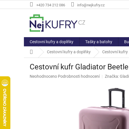
Přejít
+420 734 212 086
info@nejkufry.cz
na
obsah
Cestovní kufry a doplňky
Tašky a batohy
Bu
Domů
Cestovní kufry a doplňky
Cestovní kufry
Cestovní kufr Gladiator Beetl
Průměrné
Neohodnoceno
Podrobnosti hodnocení
Značka:
Glad
hodnocení
produktu
je
0,0
z
5
hvězdiček.