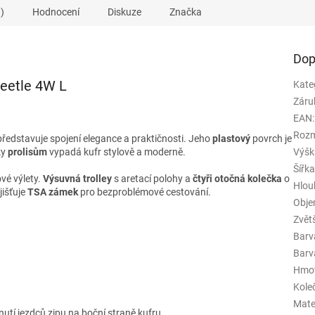
)
Hodnocení
Diskuze
Značka
Dop
Beetle 4W L
Kate
Záru
EAN
:
Rozm
ředstavuje spojení elegance a praktičnosti. Jeho
plastový
povrch je
ky
prolisům
vypadá kufr stylově a moderně.
Výšk
Šířk
ové výlety.
Výsuvná trolley
s aretací polohy a
čtyři otočná kolečka
o
Hlou
jišťuje
TSA zámek
pro bezproblémové cestování.
Obj
Zvět
Barv
Barva
Hmo
Kole
Mate
tí jezdců zipu na boční straně kufru.