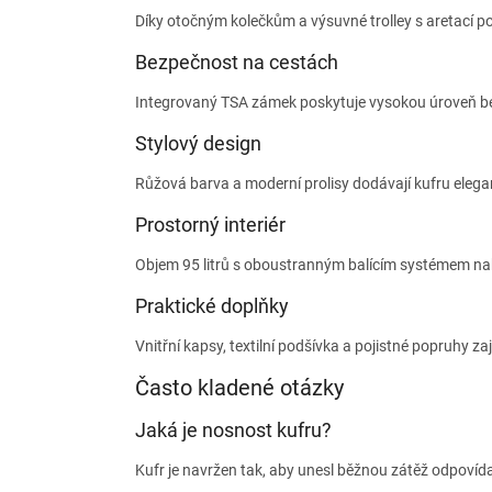
Díky otočným kolečkům a výsuvné trolley s aretací 
Bezpečnost na cestách
Integrovaný TSA zámek poskytuje vysokou úroveň be
Stylový design
Růžová barva a moderní prolisy dodávají kufru elegan
Prostorný interiér
Objem 95 litrů s oboustranným balícím systémem nab
Praktické doplňky
Vnitřní kapsy, textilní podšívka a pojistné popruhy zaji
Často kladené otázky
Jaká je nosnost kufru?
Kufr je navržen tak, aby unesl běžnou zátěž odpovídaj