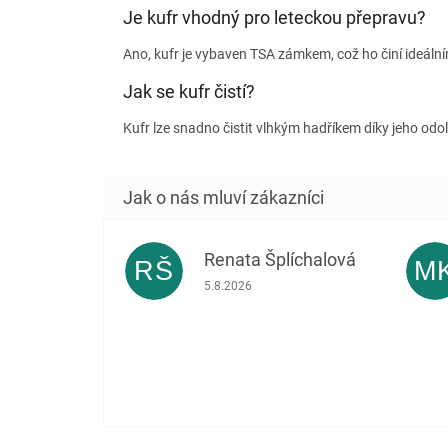
Je kufr vhodný pro leteckou přepravu?
Ano, kufr je vybaven TSA zámkem, což ho činí ideální
Jak se kufr čistí?
Kufr lze snadno čistit vlhkým hadříkem díky jeho o
Renata Šplíchalová
RŠ
M
Hodnocení obchodu je 5 z 5 hvězdiček.
5.8.2026