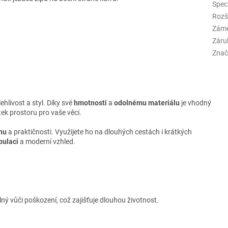
Spec
Rozš
Zám
Záru
Znač
olehlivost a styl. Díky své
hmotnosti
a
odolnému materiálu
je vhodný
tek prostoru pro vaše věci.
nu
a praktičnosti. Využijete ho na dlouhých cestách i krátkých
pulaci
a moderní vzhled.
lný vůči poškození, což zajišťuje dlouhou životnost.