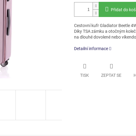
Přidat do koš
Cestovní kufr Gladiator Beetle 4
Díky TSA zámku a otočným kolečk
na dlouhé dovolené nebo víkendov
Detailní informace
TISK
ZEPTAT SE
H