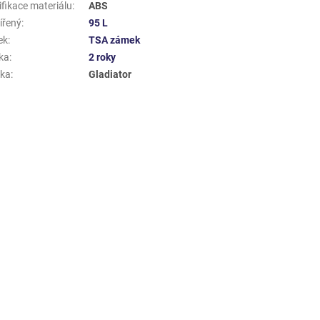
ifikace materiálu
:
ABS
ířený
:
95 L
ek
:
TSA zámek
ka
:
2 roky
ka
:
Gladiator