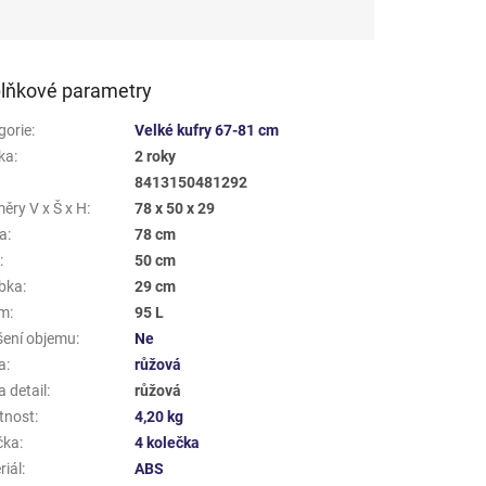
lňkové parametry
gorie
:
Velké kufry 67-81 cm
ka
:
2 roky
8413150481292
ěry V x Š x H
:
78 x 50 x 29
a
:
78 cm
a
:
50 cm
bka
:
29 cm
em
:
95 L
šení objemu
:
Ne
a
:
růžová
 detail
:
růžová
tnost
:
4,20 kg
čka
:
4 kolečka
riál
:
ABS