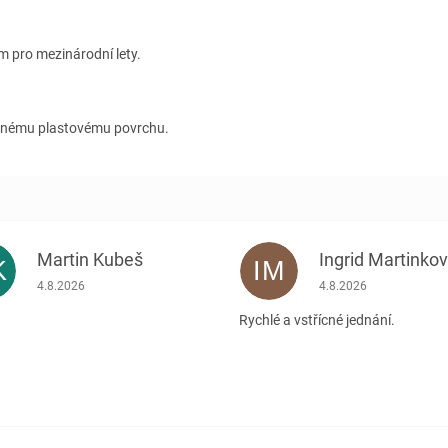
m pro mezinárodní lety.
dolnému plastovému povrchu.
Martin Kubeš
Ingrid Martinko
K
IM
Hodnocení obchodu je 5 z 5 hvězdiček.
Hodnocení obchodu je
4.8.2026
4.8.2026
Rychlé a vstřícné jednání.