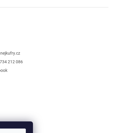
@
nejkufry.cz
734 212 086
book