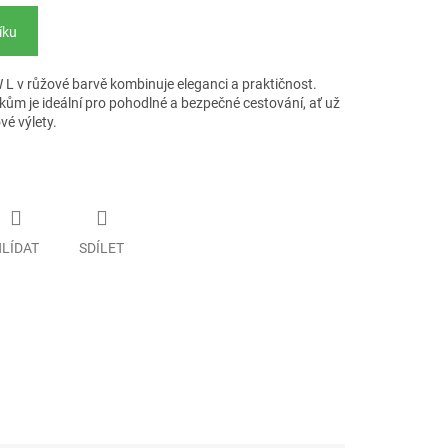
íku
W L v růžové barvě kombinuje eleganci a praktičnost.
ům je ideální pro pohodlné a bezpečné cestování, ať už
é výlety.
LÍDAT
SDÍLET