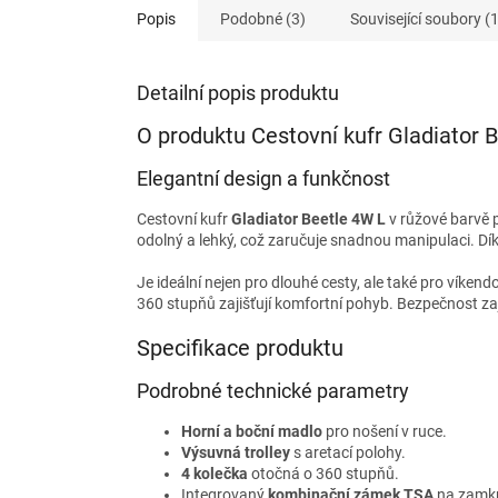
Popis
Podobné (3)
Související soubory (1
Detailní popis produktu
O produktu Cestovní kufr Gladiator 
Elegantní design a funkčnost
Cestovní kufr
Gladiator Beetle 4W L
v růžové barvě p
odolný a lehký, což zaručuje snadnou manipulaci. Dí
Je ideální nejen pro dlouhé cesty, ale také pro víkend
360 stupňů zajišťují komfortní pohyb. Bezpečnost za
Specifikace produktu
Podrobné technické parametry
Horní a boční madlo
pro nošení v ruce.
Výsuvná trolley
s aretací polohy.
4 kolečka
otočná o 360 stupňů.
Integrovaný
kombinační zámek TSA
na zamknu