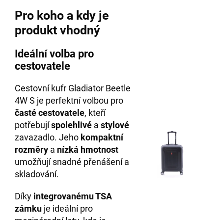
Pro koho a kdy je
produkt vhodný
Ideální volba pro
cestovatele
Cestovní kufr Gladiator Beetle
4W S je perfektní volbou pro
časté cestovatele
, kteří
potřebují
spolehlivé
a
stylové
zavazadlo. Jeho
kompaktní
rozměry
a
nízká hmotnost
umožňují snadné přenášení a
skladování.
Díky
integrovanému TSA
zámku
je ideální pro