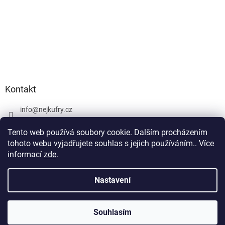
Kontakt
info
@
nejkufry.cz
+420 734 212 086
Tento web používá soubory cookie. Dalším procházením
Facebook
tohoto webu vyjadřujete souhlas s jejich používáním.. Více
informací
zde
.
Nastavení
Vytvořil Shoptet Premium
Souhlasím
Copyright 2026
nejkufry.cz
. Všechna práva vyhrazena.