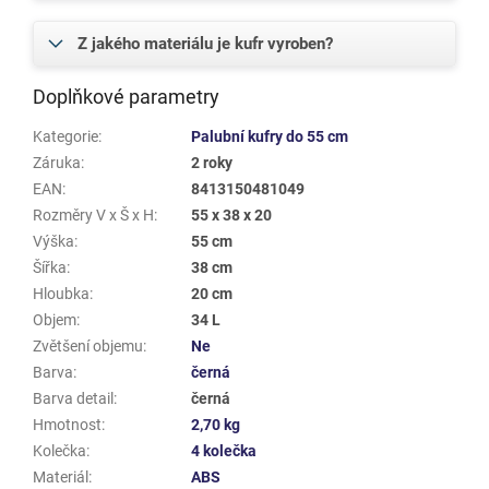
Z jakého materiálu je kufr vyroben?
Doplňkové parametry
Kategorie
:
Palubní kufry do 55 cm
Záruka
:
2 roky
EAN
:
8413150481049
Rozměry V x Š x H
:
55 x 38 x 20
Výška
:
55 cm
Šířka
:
38 cm
Hloubka
:
20 cm
Objem
:
34 L
Zvětšení objemu
:
Ne
Barva
:
černá
Barva detail
:
černá
Hmotnost
:
2,70 kg
Kolečka
:
4 kolečka
Materiál
:
ABS