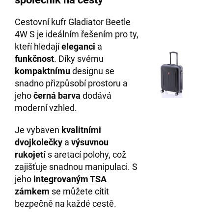
Cestovní kufr Gladiator Beetle
4W S je ideálním řešením pro ty,
kteří hledají
eleganci
a
funkčnost
. Díky svému
kompaktnímu
designu se
snadno přizpůsobí prostoru a
jeho
černá barva
dodává
moderní vzhled.
Je vybaven
kvalitními
dvojkolečky
a
výsuvnou
rukojetí
s aretací polohy, což
zajišťuje snadnou manipulaci. S
jeho
integrovaným TSA
zámkem
se můžete cítit
bezpečně na každé cestě.