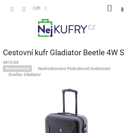
Přejít
NÁKUP
na
CZK
obsah
KOŠÍK
Cestovní kufr Gladiator Beetle 4W S
4810-04
Průměrné
Neohodnoceno
Podrobnosti hodnocení
Nezobrazovat
hodnocení
Značka:
Gladiator
produktu
je
0,0
z
5
hvězdiček.