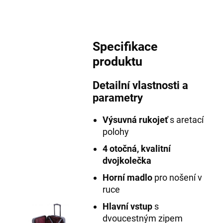
Specifikace
produktu
Detailní vlastnosti a
parametry
Výsuvná rukojeť
s aretací
polohy
4 otočná, kvalitní
dvojkolečka
Horní madlo
pro nošení v
ruce
Hlavní vstup
s
dvoucestným zipem