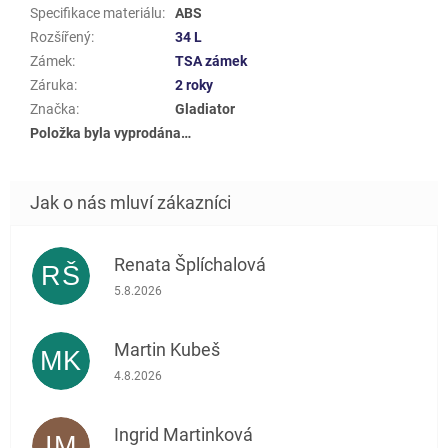
Specifikace materiálu
:
ABS
Rozšířený
:
34 L
Zámek
:
TSA zámek
Záruka
:
2 roky
Značka
:
Gladiator
Položka byla vyprodána…
Renata Šplíchalová
RŠ
Hodnocení obchodu je 5 z 5 hvězdiček.
5.8.2026
Martin Kubeš
MK
Hodnocení obchodu je 5 z 5 hvězdiček.
4.8.2026
Ingrid Martinková
IM