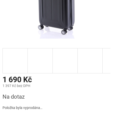
1 690 Kč
1 397 Kč bez DPH
Měrná
Na dotaz
cena:
Položka byla vyprodána…