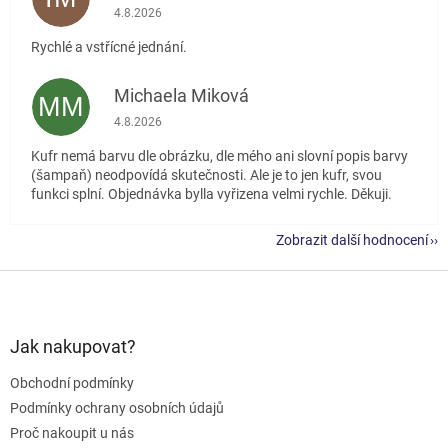
Hodnocení obchodu je 5 z 5 hvězdiček.
4.8.2026
Rychlé a vstřícné jednání.
Michaela Miková
MM
Hodnocení obchodu je 5 z 5 hvězdiček.
4.8.2026
Kufr nemá barvu dle obrázku, dle mého ani slovní popis barvy
(šampaň) neodpovídá skutečnosti. Ale je to jen kufr, svou
funkci splní. Objednávka bylla vyřizena velmi rychle. Děkuji.
Zobrazit další hodnocení
Z
á
p
a
Jak nakupovat?
t
Obchodní podmínky
í
Podmínky ochrany osobních údajů
Proč nakoupit u nás