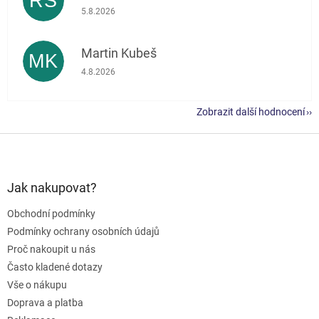
RŠ
Hodnocení obchodu je 5 z 5 hvězdiček.
5.8.2026
Martin Kubeš
MK
Hodnocení obchodu je 5 z 5 hvězdiček.
4.8.2026
Zobrazit další hodnocení
Z
á
p
a
Jak nakupovat?
t
Obchodní podmínky
í
Podmínky ochrany osobních údajů
Proč nakoupit u nás
Často kladené dotazy
Vše o nákupu
Doprava a platba