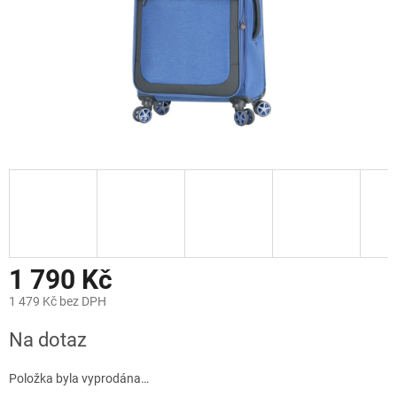
1 790 Kč
1 479 Kč bez DPH
Měrná
Na dotaz
cena:
Položka byla vyprodána…