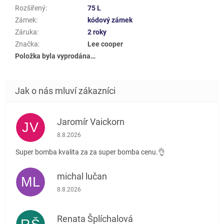
Rozšířený
:
75 L
Zámek
:
kódový zámek
Záruka
:
2 roky
Značka
:
Lee cooper
Položka byla vyprodána…
Jaromír Vaickorn
JV
Hodnocení obchodu je 5 z 5 hvězdiček.
8.8.2026
Super bomba kvalita za za super bomba cenu.👌
michal lučan
ML
Hodnocení obchodu je 5 z 5 hvězdiček.
8.8.2026
Renata Šplíchalová