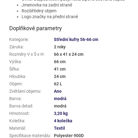
Jmenovka na zadní straně
Rozšiřitelný objem
Logo značky na přední straně
Doplňkové parametry
Kategorie
:
Střední kufry 56-66 cm
Záruka
:
2 roky
Rozměry V x Š x H
:
66 x 41 x 24 cm
Výška
:
66 cm
Šířka
:
41 cm
Hloubka
:
24 cm
Objem
:
62 L
Zvětšení objemu
:
Ano
Barva
:
modrá
Barva detail
:
modrá
Hmotnost
:
3,20 kg
Kolečka
:
4 kolečka
Materiál
:
Textil
Specifikace materiálu
:
Polyester 900D