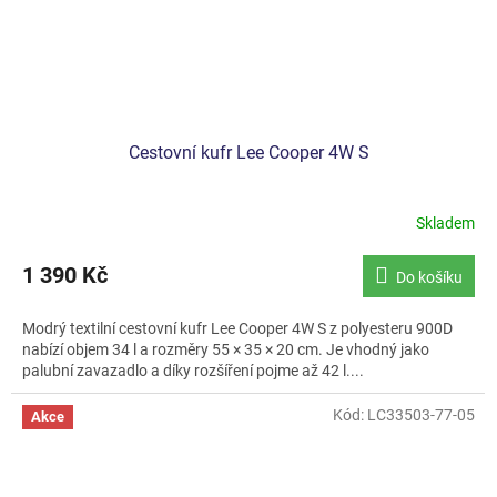
Cestovní kufr Lee Cooper 4W S
Skladem
1 390 Kč
Do košíku
Modrý textilní cestovní kufr Lee Cooper 4W S z polyesteru 900D
nabízí objem 34 l a rozměry 55 × 35 × 20 cm. Je vhodný jako
palubní zavazadlo a díky rozšíření pojme až 42 l....
Kód:
LC33503-77-05
Akce