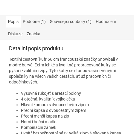
Popis
Podobné (1)
Související soubory (1)
Hodnocení
Diskuze
Značka
Detailní popis produktu
Textilní cestovní kufr 66 cm francouzské značky Snowball v
modré barvě. Extra lehké a kvalitně propracované kufry se
pyšní i kvalitními zipy. Tyto kufry se stanou vašimi věrnými
společníky na všech vašich cestách, ať už pracovních či
odpočinkových.
Výsuvná rukojeť s aretací polohy
4 otočná, kvalitní dvojkolečka
Hlavní komora s dvoucestným zipem
Přední kapsa s dvoucestným zipem
Přední menší kapsa na zip
Horní i boční madlo
Kombinační zámek
Uvnitř bezpečnostní pásy, velká zipová síťovaná kapsa