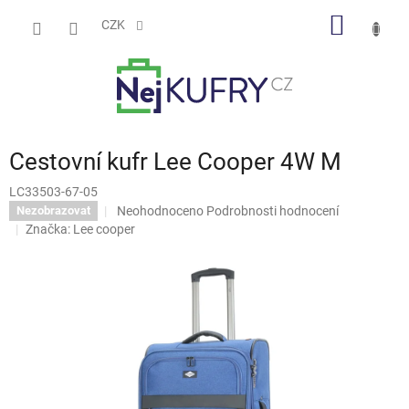
Přejít
NÁKUP
na
CZK
obsah
KOŠÍK
Cestovní kufr Lee Cooper 4W M
LC33503-67-05
Průměrné
Neohodnoceno
Podrobnosti hodnocení
Nezobrazovat
hodnocení
Značka:
Lee cooper
produktu
je
0,0
z
5
hvězdiček.