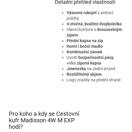
Detailní přehled vlastností
Výsuvná rukojeť
s aretací
polohy
4 otočná, kvalitní dvojkolečka
Hlavní komora s
dvoucestným
zipem
Přední kapsa na zip
Horní i boční madlo
Kombinační zámek
Uvnitř
bezpečnostní pásy
,
velká
zipová kapsa
Jmenovka
na zadní straně
Rozšiřitelný objem
Logo značky na přední straně
Pro koho a kdy se Cestovní
kufr Madisson 4W M EXP
hodí?