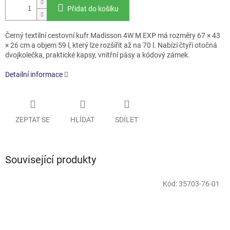
Přidat do košíku
Černý textilní cestovní kufr Madisson 4W M EXP má rozměry 67 × 43
× 26 cm a objem 59 l, který lze rozšířit až na 70 l. Nabízí čtyři otočná
dvojkolečka, praktické kapsy, vnitřní pásy a kódový zámek.
Detailní informace
ZEPTAT SE
HLÍDAT
SDÍLET
Související produkty
Kód:
35703-76-01