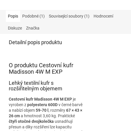
Popis
Podobné (1)
Související soubory (1)
Hodnocení
Diskuze
Značka
Detailní popis produktu
O produktu Cestovní kufr
Madisson 4W M EXP
Lehký textilní kufr s
rozšiřitelným objemem
Cestovní kufr Madisson 4W M EXP
je
vyroben z
polyesteru 600D
v černé barvě
a nabízí objem
59-70 l
, rozměry
67 × 43 ×
26 cm
a hmotnost 3,60 kg. Praktické
čtyři otočné dvojkolečka
usnadňují
přesun a díky rozšíření lze kapacitu