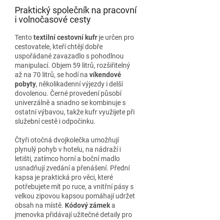
Praktický společník na pracovní
i volnočasové cesty
Tento
textilní cestovní kufr
je určen pro
cestovatele, kteří chtějí dobře
uspořádané zavazadlo s pohodlnou
manipulací. Objem 59 litrů, rozšiřitelný
až na 70 litrů, se hodí na
víkendové
pobyty
, několikadenní výjezdy i delší
dovolenou. Černé provedení působí
univerzálně a snadno se kombinuje s
ostatní výbavou, takže kufr využijete při
služební cestě i odpočinku.
Čtyři otočná dvojkolečka umožňují
plynulý pohyb v hotelu, na nádraží i
letišti, zatímco horní a boční madlo
usnadňují zvedání a přenášení. Přední
kapsa je praktická pro věci, které
potřebujete mít po ruce, a vnitřní pásy s
velkou zipovou kapsou pomáhají udržet
obsah na místě.
Kódový zámek
a
jmenovka přidávají užitečné detaily pro