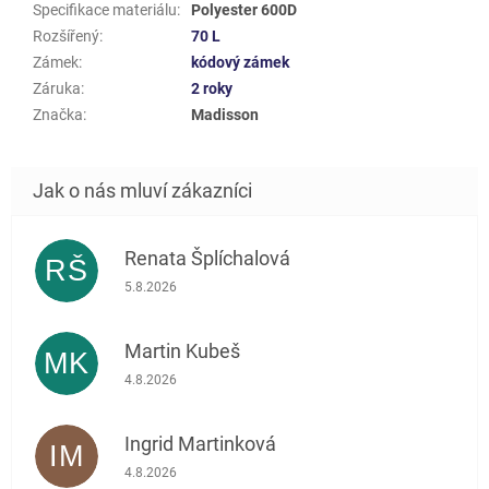
Specifikace materiálu
:
Polyester 600D
Rozšířený
:
70 L
Zámek
:
kódový zámek
Záruka
:
2 roky
Značka
:
Madisson
Renata Šplíchalová
RŠ
Hodnocení obchodu je 5 z 5 hvězdiček.
5.8.2026
Martin Kubeš
MK
Hodnocení obchodu je 5 z 5 hvězdiček.
4.8.2026
Ingrid Martinková
IM
Hodnocení obchodu je 5 z 5 hvězdiček.
4.8.2026