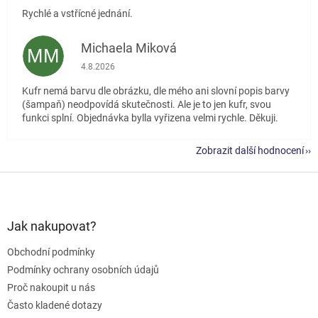
Rychlé a vstřícné jednání.
Michaela Miková
MM
Hodnocení obchodu je 5 z 5 hvězdiček.
4.8.2026
Kufr nemá barvu dle obrázku, dle mého ani slovní popis barvy
(šampaň) neodpovídá skutečnosti. Ale je to jen kufr, svou
funkci splní. Objednávka bylla vyřizena velmi rychle. Děkuji.
Zobrazit další hodnocení
Z
á
p
a
Jak nakupovat?
t
Obchodní podmínky
í
Podmínky ochrany osobních údajů
Proč nakoupit u nás
Často kladené dotazy