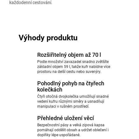
každodenní cestování.
Výhody produktu
Rozšiřitelný objem až 70 l
Podle množství zavazadel snadno zvětšíte
základní objem 59 l, takže kufr nabídne více
prostoru na delší cestu nebo suvenýry.
Pohodlný pohyb na čtyřech
kolečkách
Čtyři otočná dvojkolečka umožňují snadné
vedení kufru různými směry a usnadňují
manipulaci v rušném prostředí.
Přehledné uložení věcí
Bezpečnostní pásy a velká zipová kapsa
pomáhají oddělit obsah a udržet oblečení i
doplňky lépe uspořádané.