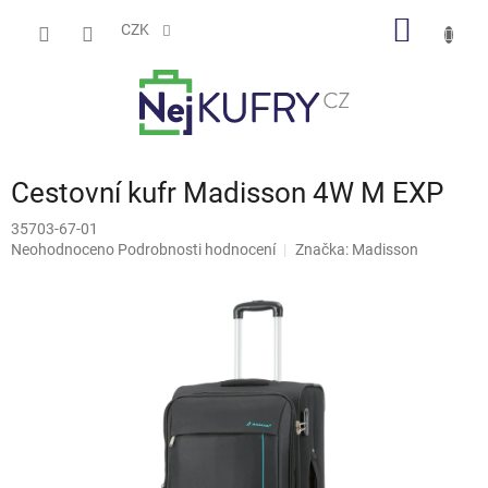
Přejít
NÁKUP
na
CZK
obsah
KOŠÍK
Cestovní kufr Madisson 4W M EXP
35703-67-01
Průměrné
Neohodnoceno
Podrobnosti hodnocení
Značka:
Madisson
hodnocení
produktu
je
0,0
z
5
hvězdiček.