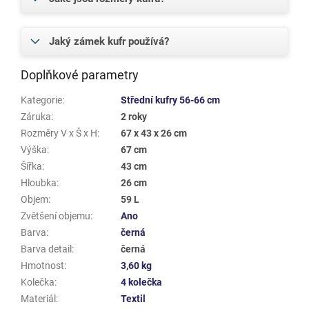
Jaký zámek kufr používá?
Doplňkové parametry
Kategorie
:
Střední kufry 56-66 cm
Záruka
:
2 roky
Rozměry V x Š x H
:
67 x 43 x 26 cm
Výška
:
67 cm
Šířka
:
43 cm
Hloubka
:
26 cm
Objem
:
59 L
Zvětšení objemu
:
Ano
Barva
:
černá
Barva detail
:
černá
Hmotnost
:
3,60 kg
Kolečka
:
4 kolečka
Materiál
:
Textil