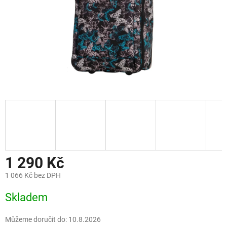
1 290 Kč
1 066 Kč bez DPH
Měrná
Skladem
cena:
Můžeme doručit do:
10.8.2026