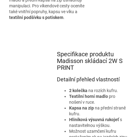
manipulaci. Pro víkendové cesty oceníte
také vnitřní popruhy, kapsu ve víku a
textilní podšívku s potiskem
.
Specifikace produktu
Madisson skládací 2W S
PRINT
Detailní přehled vlastností
2 kolečka
na rozích kufru.
Textilní horní madlo
pro
nošení v ruce.
Kapsa na zip
na přední straně
kufru.
Hliníková výsuvná rukojeť
s
nastavitelnou výškou.
Možnost uzamčení kufru
protažením ok na jezdcích zipu