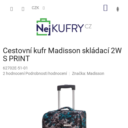
Přejít
NÁKUP
na
CZK
obsah
KOŠÍK
Cestovní kufr Madisson skládací 2W
S PRINT
62702E-51-01
Průměrné
2 hodnocení
Podrobnosti hodnocení
Značka:
Madisson
hodnocení
produktu
je
5,0
z
5
hvězdiček.