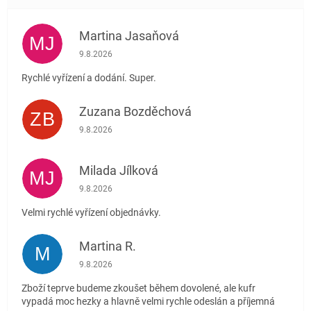
Martina Jasaňová
MJ
Hodnocení obchodu je 5 z 5 hvězdiček.
9.8.2026
Rychlé vyřízení a dodání. Super.
Zuzana Bozděchová
ZB
Hodnocení obchodu je 5 z 5 hvězdiček.
9.8.2026
Milada Jílková
MJ
Hodnocení obchodu je 5 z 5 hvězdiček.
9.8.2026
Velmi rychlé vyřízení objednávky.
Martina R.
M
Hodnocení obchodu je 5 z 5 hvězdiček.
9.8.2026
Zboží teprve budeme zkoušet během dovolené, ale kufr
vypadá moc hezky a hlavně velmi rychle odeslán a příjemná