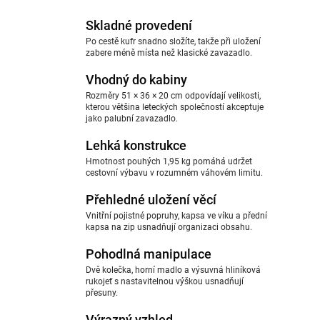
Skladné provedení
Po cestě kufr snadno složíte, takže při uložení
zabere méně místa než klasické zavazadlo.
Vhodný do kabiny
Rozměry 51 × 36 × 20 cm odpovídají velikosti,
kterou většina leteckých společností akceptuje
jako palubní zavazadlo.
Lehká konstrukce
Hmotnost pouhých 1,95 kg pomáhá udržet
cestovní výbavu v rozumném váhovém limitu.
Přehledné uložení věcí
Vnitřní pojistné popruhy, kapsa ve víku a přední
kapsa na zip usnadňují organizaci obsahu.
Pohodlná manipulace
Dvě kolečka, horní madlo a výsuvná hliníková
rukojeť s nastavitelnou výškou usnadňují
přesuny.
Výrazný vzhled