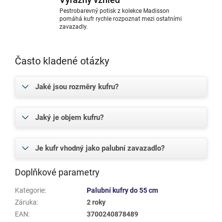
Pestrobarevný potisk z kolekce Madisson
pomáhá kufr rychle rozpoznat mezi ostatními
zavazadly.
Často kladené otázky
Jaké jsou rozměry kufru?
Jaký je objem kufru?
Je kufr vhodný jako palubní zavazadlo?
Doplňkové parametry
Kategorie
:
Palubní kufry do 55 cm
Záruka
:
2 roky
EAN
:
3700240878489