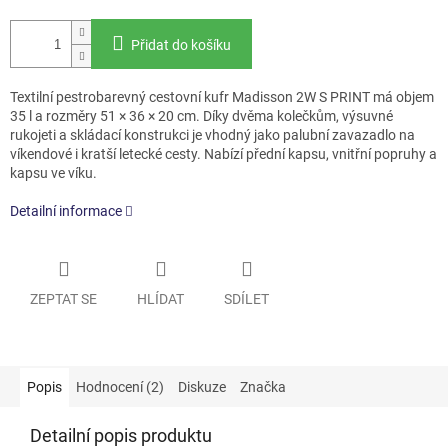
Přidat do košíku
Textilní pestrobarevný cestovní kufr Madisson 2W S PRINT má objem
35 l a rozměry 51 × 36 × 20 cm. Díky dvěma kolečkům, výsuvné
rukojeti a skládací konstrukci je vhodný jako palubní zavazadlo na
víkendové i kratší letecké cesty. Nabízí přední kapsu, vnitřní popruhy a
kapsu ve víku.
Detailní informace
ZEPTAT SE
HLÍDAT
SDÍLET
Popis
Hodnocení (2)
Diskuze
Značka
Detailní popis produktu