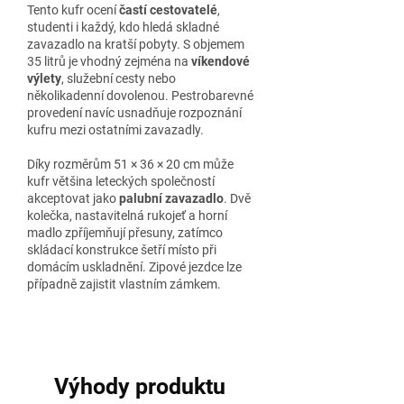
Tento kufr ocení
častí cestovatelé
,
studenti i každý, kdo hledá skladné
zavazadlo na kratší pobyty. S objemem
35 litrů je vhodný zejména na
víkendové
výlety
, služební cesty nebo
několikadenní dovolenou. Pestrobarevné
provedení navíc usnadňuje rozpoznání
kufru mezi ostatními zavazadly.
Díky rozměrům 51 × 36 × 20 cm může
kufr většina leteckých společností
akceptovat jako
palubní zavazadlo
. Dvě
kolečka, nastavitelná rukojeť a horní
madlo zpříjemňují přesuny, zatímco
skládací konstrukce šetří místo při
domácím uskladnění. Zipové jezdce lze
případně zajistit vlastním zámkem.
Výhody produktu