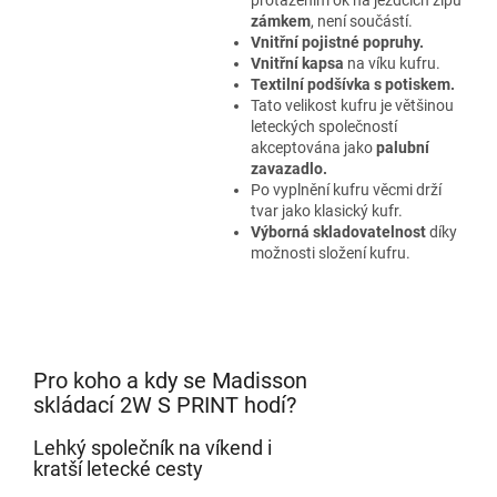
zámkem
, není součástí.
Vnitřní pojistné popruhy.
Vnitřní kapsa
na víku kufru.
Textilní podšívka s potiskem.
Tato velikost kufru je většinou
leteckých společností
akceptována jako
palubní
zavazadlo.
Po vyplnění kufru věcmi drží
tvar jako klasický kufr.
Výborná skladovatelnost
díky
možnosti složení kufru.
Pro koho a kdy se Madisson
skládací 2W S PRINT hodí?
Lehký společník na víkend i
kratší letecké cesty