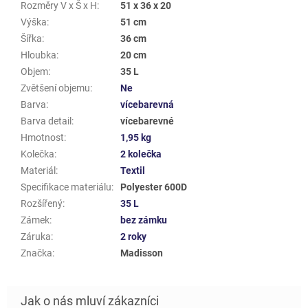
Rozměry V x Š x H
:
51 x 36 x 20
Výška
:
51 cm
Šířka
:
36 cm
Hloubka
:
20 cm
Objem
:
35 L
Zvětšení objemu
:
Ne
Barva
:
vícebarevná
Barva detail
:
vícebarevné
Hmotnost
:
1,95 kg
Kolečka
:
2 kolečka
Materiál
:
Textil
Specifikace materiálu
:
Polyester 600D
Rozšířený
:
35 L
Zámek
:
bez zámku
Záruka
:
2 roky
Značka
:
Madisson