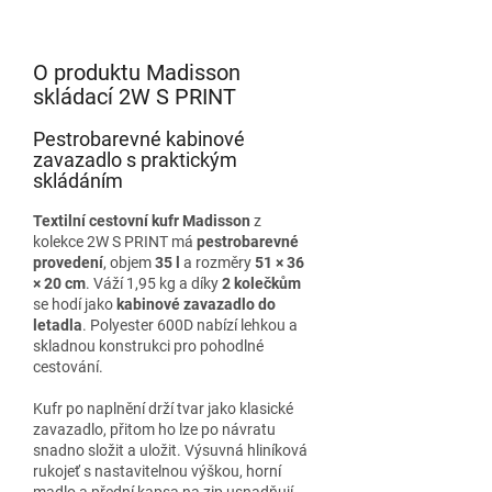
O produktu Madisson
skládací 2W S PRINT
Pestrobarevné kabinové
zavazadlo s praktickým
skládáním
Textilní cestovní kufr Madisson
z
kolekce 2W S PRINT má
pestrobarevné
provedení
, objem
35 l
a rozměry
51 × 36
× 20 cm
. Váží 1,95 kg a díky
2 kolečkům
se hodí jako
kabinové zavazadlo do
letadla
. Polyester 600D nabízí lehkou a
skladnou konstrukci pro pohodlné
cestování.
Kufr po naplnění drží tvar jako klasické
zavazadlo, přitom ho lze po návratu
snadno složit a uložit. Výsuvná hliníková
rukojeť s nastavitelnou výškou, horní
madlo a přední kapsa na zip usnadňují