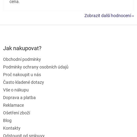
cena.
Zobrazit další hodnocení
Z
á
p
a
Jak nakupovat?
t
Obchodní podmínky
í
Podmínky ochrany osobních údajů
Proč nakoupit u nás
Často kladené dotazy
Vše o nákupu
Doprava a platba
Reklamace
Ošetření zboží
Blog
Kontakty
Odstoupit od smlouvy