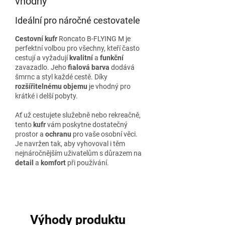
vhodný
Ideální pro náročné cestovatele
Cestovní kufr
Roncato B-FLYING M je
perfektní volbou pro všechny, kteří často
cestují a vyžadují
kvalitní
a
funkční
zavazadlo. Jeho
fialová barva
dodává
šmrnc a styl každé cestě. Díky
rozšířitelnému objemu
je vhodný pro
krátké i delší pobyty.
Ať už cestujete služebně nebo rekreačně,
tento
kufr
vám poskytne dostatečný
prostor a
ochranu
pro vaše osobní věci.
Je navržen tak, aby vyhovoval i těm
nejnáročnějším uživatelům s důrazem na
detail
a
komfort
při používání.
Výhody produktu