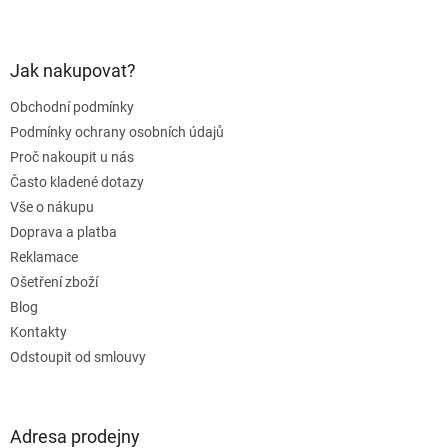
Z
á
p
a
Jak nakupovat?
t
Obchodní podmínky
í
Podmínky ochrany osobních údajů
Proč nakoupit u nás
Často kladené dotazy
Vše o nákupu
Doprava a platba
Reklamace
Ošetření zboží
Blog
Kontakty
Odstoupit od smlouvy
Adresa prodejny