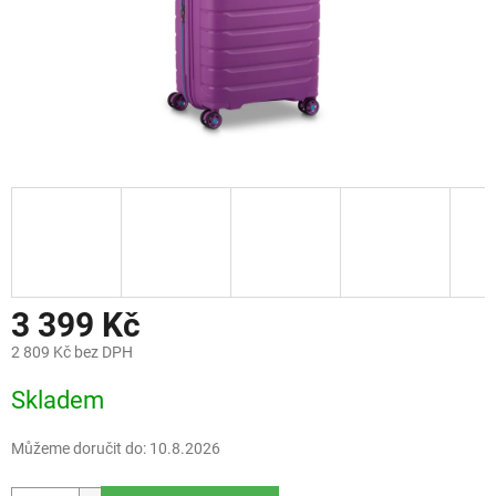
3 399 Kč
2 809 Kč bez DPH
Měrná
Skladem
cena:
Můžeme doručit do:
10.8.2026