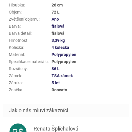
Hloubka
:
26 cm
Objem
:
72 L
Zvětšení objemu
:
Ano
Barva
:
fialová
Barva detail
:
fialová
Hmotnost
:
3,39 kg
Kolečka
:
4 kolečka
Materiál
:
Polypropylen
Specifikace materiálu
:
Polypropylen
Rozšířený
:
86 L
Zámek
:
TSA zámek
Záruka
:
5 let
Značka
:
Roncato
Renata Šplíchalová