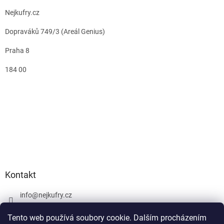
Nejkufry.cz
Dopraváků 749/3 (Areál Genius)
Praha 8
184 00
Kontakt
info
@
nejkufry.cz
+420 734 212 086
Tento web používá soubory cookie. Dalším procházením