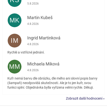
RŠ
Hodnocení obchodu je 5 z 5 hvězdiček.
5.8.2026
Martin Kubeš
MK
Hodnocení obchodu je 5 z 5 hvězdiček.
4.8.2026
Ingrid Martinková
IM
Hodnocení obchodu je 5 z 5 hvězdiček.
4.8.2026
Rychlé a vstřícné jednání.
Michaela Miková
MM
Hodnocení obchodu je 5 z 5 hvězdiček.
4.8.2026
Kufr nemá barvu dle obrázku, dle mého ani slovní popis barvy
(šampaň) neodpovídá skutečnosti. Ale je to jen kufr, svou
funkci splní. Objednávka bylla vyřizena velmi rychle. Děkuji.
Zobrazit další hodnocení