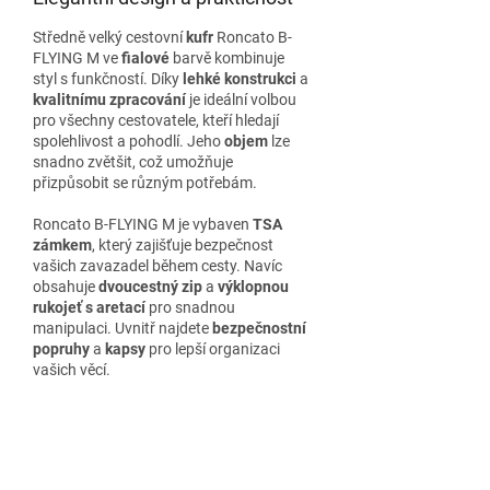
Středně velký cestovní
kufr
Roncato B-
FLYING M ve
fialové
barvě kombinuje
styl s funkčností. Díky
lehké konstrukci
a
kvalitnímu zpracování
je ideální volbou
pro všechny cestovatele, kteří hledají
spolehlivost a pohodlí. Jeho
objem
lze
snadno zvětšit, což umožňuje
přizpůsobit se různým potřebám.
Roncato B-FLYING M je vybaven
TSA
zámkem
, který zajišťuje bezpečnost
vašich zavazadel během cesty. Navíc
obsahuje
dvoucestný zip
a
výklopnou
rukojeť s aretací
pro snadnou
manipulaci. Uvnitř najdete
bezpečnostní
popruhy
a
kapsy
pro lepší organizaci
vašich věcí.