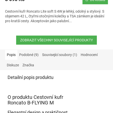
Cestovní kufr Roncato Lite soft S 4W je lehký, odolný a stylový. S
objemem 42 L, čtyřmi otočnými kolečky a TSA zámkem je ideální
pro kratší cesty. Akceptován jako palubní...
ZOBRAZIT VŠECHNY SOUVISEJÍCÍ PRODUKTY
Popis
Podobné (9)
Související soubory (1)
Hodnocení
Diskuze
Značka
Detailní popis produktu
O produktu Cestovní kufr
Roncato B-FLYING M
Elegantní design a praktičnost