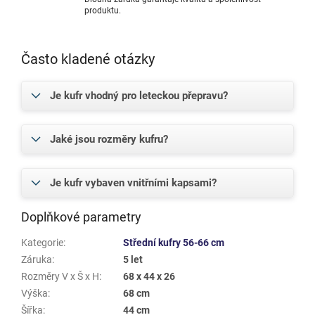
produktu.
Často kladené otázky
Je kufr vhodný pro leteckou přepravu?
Jaké jsou rozměry kufru?
Je kufr vybaven vnitřními kapsami?
Doplňkové parametry
Kategorie
:
Střední kufry 56-66 cm
Záruka
:
5 let
Rozměry V x Š x H
:
68 x 44 x 26
Výška
:
68 cm
Šířka
:
44 cm