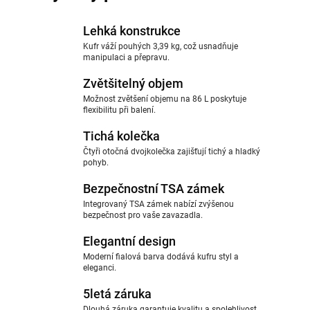
Lehká konstrukce
Kufr váží pouhých 3,39 kg, což usnadňuje
manipulaci a přepravu.
Zvětšitelný objem
Možnost zvětšení objemu na 86 L poskytuje
flexibilitu při balení.
Tichá kolečka
Čtyři otočná dvojkolečka zajišťují tichý a hladký
pohyb.
Bezpečnostní TSA zámek
Integrovaný TSA zámek nabízí zvýšenou
bezpečnost pro vaše zavazadla.
Elegantní design
Moderní fialová barva dodává kufru styl a
eleganci.
5letá záruka
Dlouhá záruka garantuje kvalitu a spolehlivost