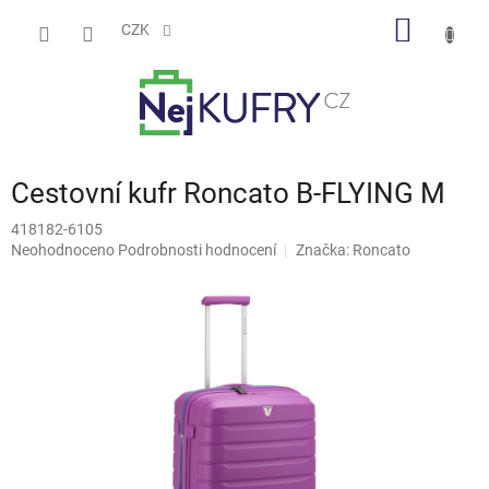
Přejít
NÁKUP
na
CZK
obsah
KOŠÍK
Cestovní kufr Roncato B-FLYING M
418182-6105
Průměrné
Neohodnoceno
Podrobnosti hodnocení
Značka:
Roncato
hodnocení
produktu
je
0,0
z
5
hvězdiček.