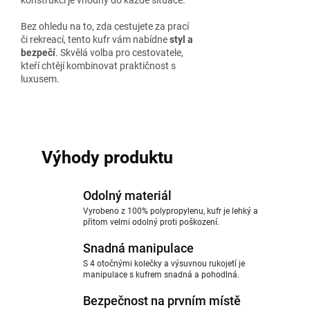
konstrukci je vhodný do každé situace.
Bez ohledu na to, zda cestujete za prací
či rekreací, tento kufr vám nabídne
styl a
bezpečí
. Skvělá volba pro cestovatele,
kteří chtějí kombinovat praktičnost s
luxusem.
Výhody produktu
Odolný materiál
Vyrobeno z 100% polypropylenu, kufr je lehký a
přitom velmi odolný proti poškození.
Snadná manipulace
S 4 otočnými kolečky a výsuvnou rukojetí je
manipulace s kufrem snadná a pohodlná.
Bezpečnost na prvním místě