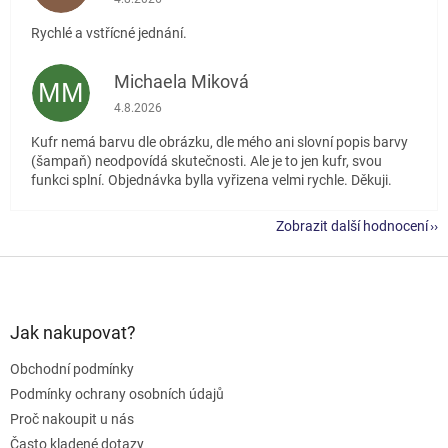
Rychlé a vstřícné jednání.
Michaela Miková
MM
Hodnocení obchodu je 5 z 5 hvězdiček.
4.8.2026
Kufr nemá barvu dle obrázku, dle mého ani slovní popis barvy
(šampaň) neodpovídá skutečnosti. Ale je to jen kufr, svou
funkci splní. Objednávka bylla vyřizena velmi rychle. Děkuji.
Zobrazit další hodnocení
Z
á
p
a
Jak nakupovat?
t
Obchodní podmínky
í
Podmínky ochrany osobních údajů
Proč nakoupit u nás
Často kladené dotazy