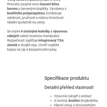
Roncato zaujme svou
luxusní bílou
barvou
s červenými doplňky. Vyrobeno z
kvalitního polypropylenu
, kombinuje
odolnost, pružnost a nízkou hmotnost.
Ideální společník na cesty.
Se svými
4 otočnými kolečky
a
výsuvnou
rukojetí
nabízí snadnou manipulaci.
Bezpečnost zajišťuje
integrovaný TSA
zámek
a dvojité zipy. Uvnitř najdete
kapsy na zip a bezpečnostní pásy.
Specifikace produktu
Detailní přehled vlastností
Výsuvná rukojeť s aretací
4 otočná,
kvalitní
dvojkolečka
Hlavní vstup s dvoucestným