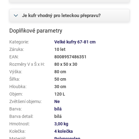
Je kufr vhodný pro leteckou přepravu?
Doplňkové parametry
Kategorie
:
Velké kufry 67-81 cm
Záruka
:
10 let
EAN
:
8008957486351
Rozměry V x Š x H
:
80 x 50 x 30
Výška
:
80 cm
Šířka
:
50 cm
Hloubka
:
30 cm
Objem
:
120 L
Zvětšení objemu
:
Ne
Barva
:
bílá
Barva detail
:
bílá
Hmotnost
:
3,00 kg
Kolečka
:
4 kolečka
Materiál
:
Polypropylen