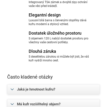
Integrovaný TSA zámek a dvojité zipy ochrání
vaše věci před krádeží.
Elegantní design
Luxusní bílá barva s červenými doplňky dává
kufru moderní a stylový vzhled.
Dostatek úložného prostoru
S objemem 120 L nabízí dostatek prostoru pro
všechny vaše cestovní potřeby.
Dlouhá záruka
S desetiletou zárukou si můžete být jisti, že váš
kufr vydrží mnoho cest.
Často kladené otázky
Jaká je hmotnost kufru?
Má kufr rozšířitelný objem?