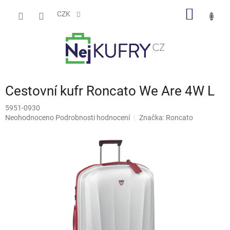
Přejít
NÁKUP
na
CZK
obsah
KOŠÍK
Cestovní kufr Roncato We Are 4W L
5951-0930
Průměrné
Neohodnoceno
Podrobnosti hodnocení
Značka:
Roncato
hodnocení
produktu
je
0,0
z
5
hvězdiček.