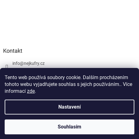
Kontakt
info
@
nejkufry.cz
+420 734 212 086
Tento web používá soubory cookie. Dalším procházením
Facebook
tohoto webu vyjadřujete souhlas s jejich používáním.. Více
informací
zde
.
Nastavení
Vytvořil Shoptet Premium
Souhlasím
Copyright 2026
nejkufry.cz
. Všechna práva vyhrazena.