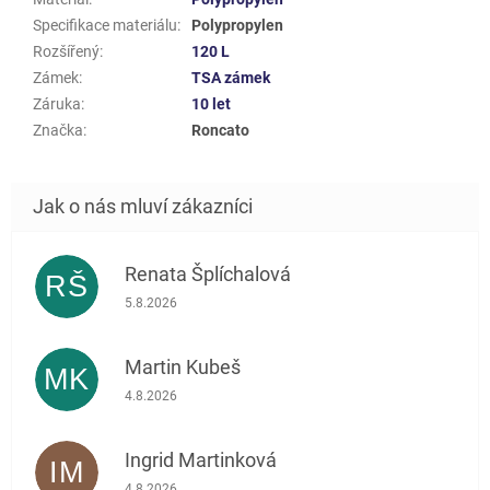
Specifikace materiálu
:
Polypropylen
Rozšířený
:
120 L
Zámek
:
TSA zámek
Záruka
:
10 let
Značka
:
Roncato
Renata Šplíchalová
RŠ
Hodnocení obchodu je 5 z 5 hvězdiček.
5.8.2026
Martin Kubeš
MK
Hodnocení obchodu je 5 z 5 hvězdiček.
4.8.2026
Ingrid Martinková
IM
Hodnocení obchodu je 5 z 5 hvězdiček.
4.8.2026