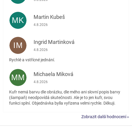
Martin Kubeš
MK
Hodnocení obchodu je 5 z 5 hvězdiček.
4.8.2026
Ingrid Martinková
IM
Hodnocení obchodu je 5 z 5 hvězdiček.
4.8.2026
Rychlé a vstřícné jednání.
Michaela Miková
MM
Hodnocení obchodu je 5 z 5 hvězdiček.
4.8.2026
Kufr nemá barvu dle obrázku, dle mého ani slovní popis barvy
(šampaň) neodpovídá skutečnosti. Ale je to jen kufr, svou
funkci splní. Objednávka bylla vyřizena velmi rychle. Děkuji.
Zobrazit další hodnocení
Z