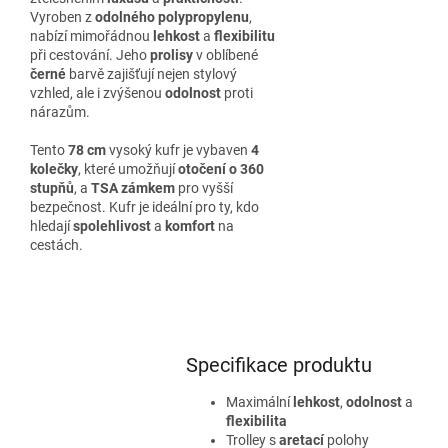
Vyroben z
odolného polypropylenu
,
nabízí mimořádnou
lehkost
a
flexibilitu
při cestování. Jeho
prolisy
v oblíbené
černé
barvě zajišťují nejen stylový
vzhled, ale i zvýšenou
odolnost
proti
nárazům.
Tento
78 cm
vysoký kufr je vybaven
4
kolečky
, které umožňují
otočení o 360
stupňů
, a
TSA zámkem
pro vyšší
bezpečnost. Kufr je ideální pro ty, kdo
hledají
spolehlivost
a
komfort
na
cestách.
Specifikace produktu
Maximální
lehkost
,
odolnost
a
flexibilita
Trolley s
aretací
polohy