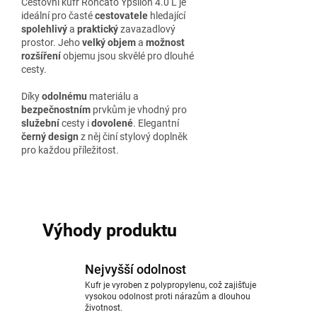
Cestovní kufr Roncato Ypsilon 4.0 L je
ideální pro časté
cestovatele
hledající
spolehlivý
a
praktický
zavazadlový
prostor. Jeho
velký objem
a
možnost
rozšíření
objemu jsou skvělé pro dlouhé
cesty.
Díky
odolnému
materiálu a
bezpečnostním
prvkům je vhodný pro
služební
cesty i
dovolené
. Elegantní
černý design
z něj činí stylový doplněk
pro každou příležitost.
Výhody produktu
Nejvyšší odolnost
Kufr je vyroben z polypropylenu, což zajišťuje
vysokou odolnost proti nárazům a dlouhou
životnost.