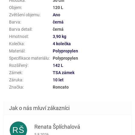
Hloubka
:
30 cm
Objem
:
120 L
Zvětšení objemu
:
Ano
Barva
:
černá
Barva detail
:
černá
Hmotnost
:
3,90 kg
Kolečka
:
4 kolečka
Materiál
:
Polypropylen
Specifikace materiálu
:
Polypropylen
Rozšířený
:
142 L
Zámek
:
TSA zámek
Záruka
:
10 let
Značka
:
Roncato
Renata Šplíchalová
RŠ
Hodnocení obchodu je 5 z 5 hvězdiček.
5.8.2026