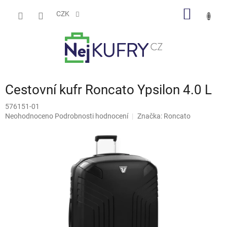
Přejít
NÁKUP
na
CZK
obsah
KOŠÍK
Cestovní kufr Roncato Ypsilon 4.0 L
576151-01
Průměrné
Neohodnoceno
Podrobnosti hodnocení
Značka:
Roncato
hodnocení
produktu
je
0,0
z
5
hvězdiček.