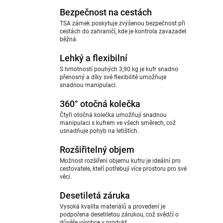
Bezpečnost na cestách
TSA zámek poskytuje zvýšenou bezpečnost při
cestách do zahraničí, kde je kontrola zavazadel
běžná.
Lehký a flexibilní
S hmotností pouhých 3,90 kg je kufr snadno
přenosný a díky své flexibilitě umožňuje
snadnou manipulaci.
360° otočná kolečka
Čtyři otočná kolečka umožňují snadnou
manipulaci s kufrem ve všech směrech, což
usnadňuje pohyb na letištích.
Rozšiřitelný objem
Možnost rozšíření objemu kufru je ideální pro
cestovatele, kteří potřebují více prostoru pro své
věci.
Desetiletá záruka
Vysoká kvalita materiálů a provedení je
podpořena desetiletou zárukou, což svědčí o
důvěře výrobce v produkt.