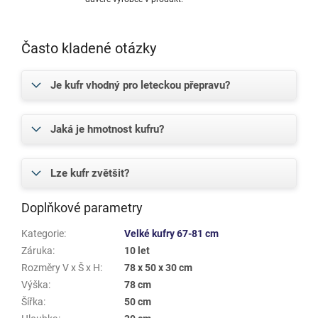
Často kladené otázky
Je kufr vhodný pro leteckou přepravu?
Jaká je hmotnost kufru?
Lze kufr zvětšit?
Doplňkové parametry
Kategorie
:
Velké kufry 67-81 cm
Záruka
:
10 let
Rozměry V x Š x H
:
78 x 50 x 30 cm
Výška
:
78 cm
Šířka
:
50 cm