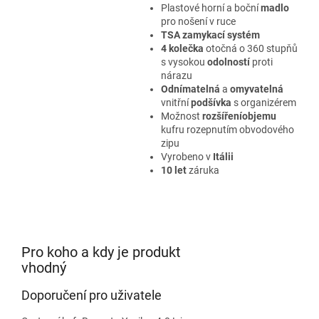
Plastové horní a boční
madlo
pro nošení v ruce
TSA
zamykací systém
4 kolečka
otočná o 360 stupňů
s vysokou
odolností
proti
nárazu
Odnímatelná
a
omyvatelná
vnitřní
podšívka
s organizérem
Možnost
rozšíření
objemu
kufru rozepnutím obvodového
zipu
Vyrobeno v
Itálii
10 let
záruka
Pro koho a kdy je produkt
vhodný
Doporučení pro uživatele