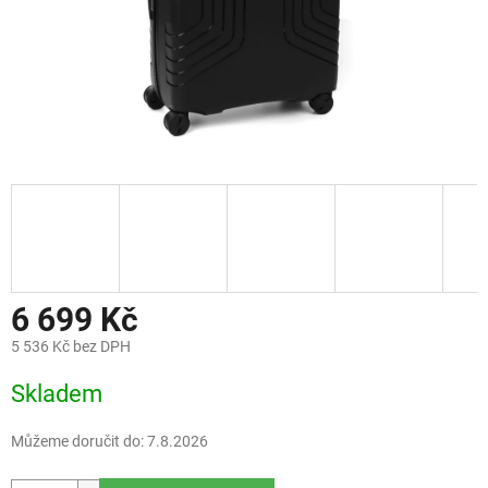
6 699 Kč
5 536 Kč bez DPH
Měrná
Skladem
cena:
Můžeme doručit do:
7.8.2026