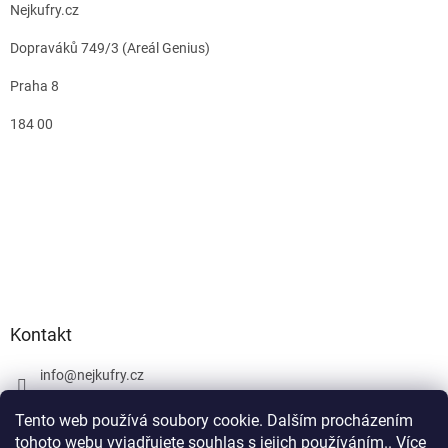
Nejkufry.cz
Dopraváků 749/3 (Areál Genius)
Praha 8
184 00
Kontakt
info
@
nejkufry.cz
+420 734 212 086
Tento web používá soubory cookie. Dalším procházením
Facebook
tohoto webu vyjadřujete souhlas s jejich používáním.. Více