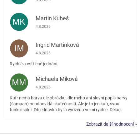
Martin Kubeš
MK
Hodnocení obchodu je 5 z 5 hvězdiček.
4.8.2026
Ingrid Martinková
IM
Hodnocení obchodu je 5 z 5 hvězdiček.
4.8.2026
Rychlé a vstřícné jednání.
Michaela Miková
MM
Hodnocení obchodu je 5 z 5 hvězdiček.
4.8.2026
Kufr nemá barvu dle obrázku, dle mého ani slovní popis barvy
(šampaň) neodpovídá skutečnosti. Ale je to jen kufr, svou
funkci splní. Objednávka bylla vyřizena velmi rychle. Děkuji.
Zobrazit další hodnocení
Z