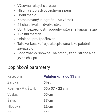
Výsuvná rukojeť s aretací
Hlavní vstup s dvoucestným zipem
Horní madlo
Kombinovaný integrační TSA zámek
4 tichá a kvalitní dvojkolečka
Uvnitř bezpečnostní popruhy, síťovaná kapsa na zip
Kvalitní materiál
Odolnost proti poškození
Tato velikost kufru je akceptována jako palubní
zavazadlo
Logo značky Snowball na přední, zadní straně a na
jezdcích zipu
Doplňkové parametry
Kategorie
:
Palubní kufry do 55 cm
Záruka
:
5 let
Rozměry V x Š x H
:
55 x 37 x 22 cm
Výška
:
55 cm
Šířka
:
37 cm
Hloubka
:
22 cm