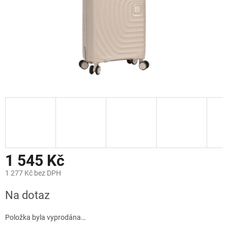
1 545 Kč
1 277 Kč bez DPH
Měrná
Na dotaz
cena:
Položka byla vyprodána…