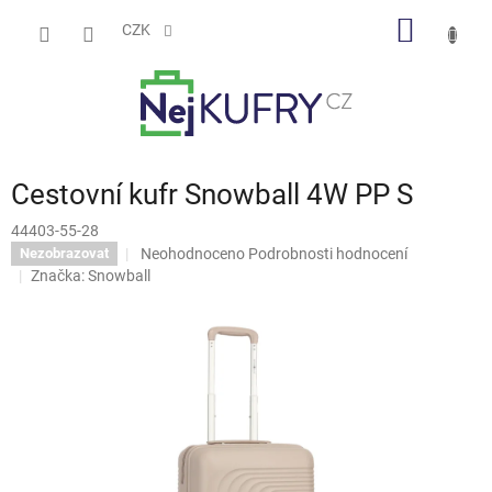
Přejít
NÁKUP
na
CZK
obsah
KOŠÍK
Cestovní kufr Snowball 4W PP S
44403-55-28
Průměrné
Neohodnoceno
Podrobnosti hodnocení
Nezobrazovat
hodnocení
Značka:
Snowball
produktu
je
0,0
z
5
hvězdiček.