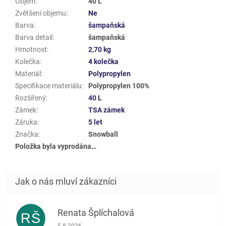
Objem
:
40 L
Zvětšení objemu
:
Ne
Barva
:
šampaňská
Barva detail
:
šampaňská
Hmotnost
:
2,70 kg
Kolečka
:
4 kolečka
Materiál
:
Polypropylen
Specifikace materiálu
:
Polypropylen 100%
Rozšířený
:
40 L
Zámek
:
TSA zámek
Záruka
:
5 let
Značka
:
Snowball
Položka byla vyprodána…
Renata Šplíchalová
RŠ
Hodnocení obchodu je 5 z 5 hvězdiček.
5.8.2026