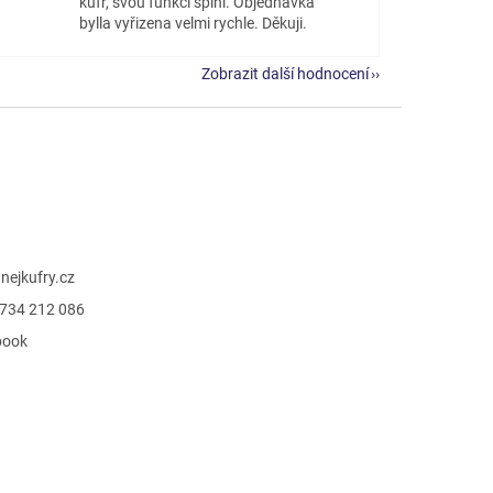
kufr, svou funkci splní. Objednávka
bylla vyřizena velmi rychle. Děkuji.
Zobrazit další hodnocení
@
nejkufry.cz
734 212 086
book