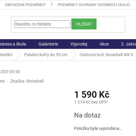
OBCHODNÍ PODMÍNKY
PODMÍNKY OCHRANY OSOBNÍCH ÚDAJŮ
HLEDAT
siness a škola
Galanterie
Výprodej
Akce
2. Jako
extilní
Palubní kufry do 55 cm
Cestovní kufr Snowball 4W S
8203-55-30
ení
Značka:
Snowball
1 590 Kč
1 314 Kč bez DPH
Měrná
Na dotaz
cena:
Položka byla vyprodána…