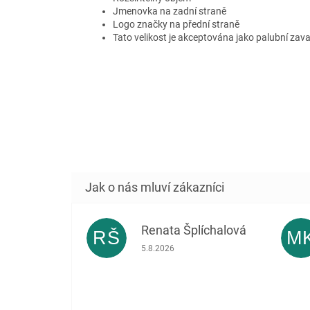
Jmenovka na zadní straně
Logo značky na přední straně
Tato velikost je akceptována jako palubní zav
Renata Šplíchalová
RŠ
M
Hodnocení obchodu je 5 z 5 hvězdiček.
5.8.2026