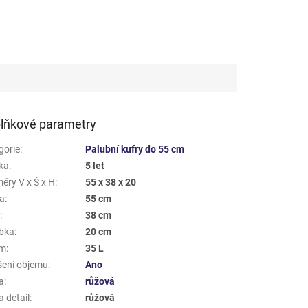
lňkové parametry
gorie
:
Palubní kufry do 55 cm
ka
:
5 let
ěry V x Š x H
:
55 x 38 x 20
a
:
55 cm
a
:
38 cm
bka
:
20 cm
em
:
35 L
šení objemu
:
Ano
a
:
růžová
 detail
:
růžová