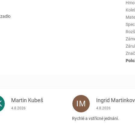
Hmo
Kole
azadlo
Mate
Spec
Rozš
Zám
Záru
Znač
Polo
Martin Kubeš
Ingrid Martinko
K
IM
Hodnocení obchodu je 5 z 5 hvězdiček.
Hodnocení obchodu je
4.8.2026
4.8.2026
Rychlé a vstřícné jednání.