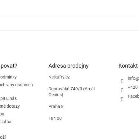
upovat?
Adresa prodejny
Kontakt
podmínky
Nejkufry.cz
info
ochrany osobních
+420 
Dopraváků 749/3 (Areál
Genius)
Face
pit u nás
ené dotazy
Praha 8
pu
184 00
platba
oží