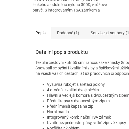
lehkého a odolného nylonu 300D, v růžové
hvězdiček.
barvě. S integrovaným TSA zámkem a
čtyřmi kolečky je...
Popis
Podobné (1)
Související soubory (1
Detailní popis produktu
Textilní cestovní kufr 55 cm francouzské značky Snow
Snowball se pyšní i kvalitními zipy a špičkovými uži
na všech vašich cestách, ať už pracovních či odpoči
Výsuvná rukojeť s aretací polohy
4 otočná, kvalitní dvojkolečka
Hlavní a vedlejší komora s dvoucestným zipe
Přední kapsa s dvoucestným zipem
Přední menší kapsa na zip
Horní madlo
Integrovaný kombinační TSA zámek
Uvnitř bezpečnostní pásy, velké zipové kapsy
Rozšiřitelný objem