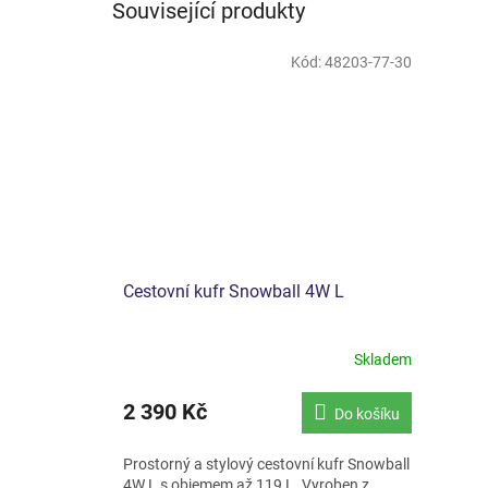
Související produkty
Kód:
48203-77-30
Cestovní kufr Snowball 4W L
Skladem
Průměrné
hodnocení
produktu
2 390 Kč
Do košíku
je
5,0
Prostorný a stylový cestovní kufr Snowball
z
4W L s objemem až 119 L. Vyroben z
5