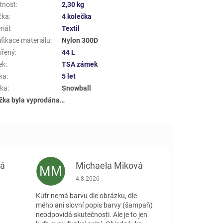
tnost
:
2,30 kg
čka
:
4 kolečka
riál
:
Textil
ifikace materiálu
:
Nylon 300D
ířený
:
44 L
ek
:
TSA zámek
ka
:
5 let
ka
:
Snowball
žka byla vyprodána…
vá
Michaela Miková
MM
 5 z 5 hvězdiček.
Hodnocení obchodu je 5 z 5 hvězdiček.
4.8.2026
Kufr nemá barvu dle obrázku, dle
mého ani slovní popis barvy (šampaň)
neodpovídá skutečnosti. Ale je to jen