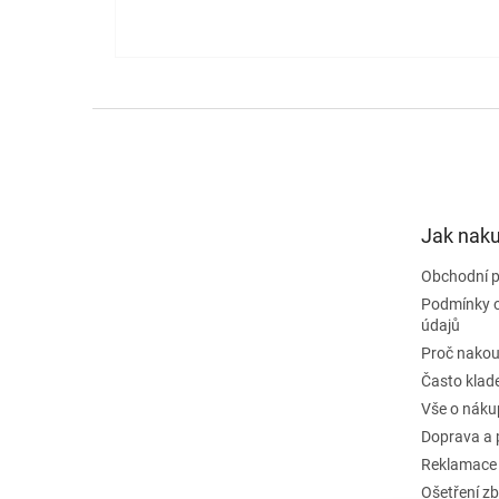
Z
á
p
a
t
Jak nak
í
Obchodní 
Podmínky 
údajů
Proč nakou
Často klad
Vše o náku
Doprava a 
Reklamace
Ošetření zb