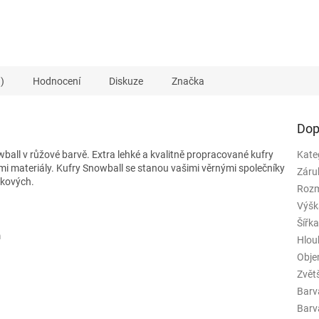
)
Hodnocení
Diskuze
Značka
Dop
ball v růžové barvě. Extra lehké a kvalitně propracované kufry
Kate
tými materiály. Kufry Snowball se stanou vašimi věrnými společníky
Záru
nkových.
Rozm
Výšk
Šířk
m
Hlou
Obj
Zvět
Barv
Barva