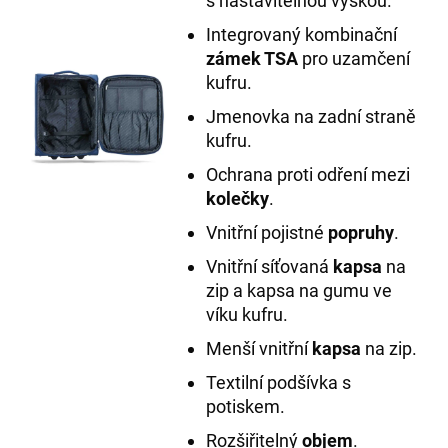
s nastavitelnou výškou.
Integrovaný kombinační
zámek TSA
pro uzamčení
kufru.
Jmenovka na zadní straně
kufru.
Ochrana proti odření mezi
kolečky
.
Vnitřní pojistné
popruhy
.
Vnitřní síťovaná
kapsa
na
zip a kapsa na gumu ve
víku kufru.
Menší vnitřní
kapsa
na zip.
Textilní podšívka s
potiskem.
Rozšiřitelný
objem
.