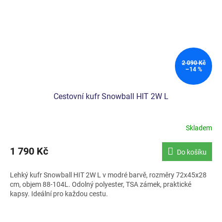
2 090 Kč
–14 %
Cestovní kufr Snowball HIT 2W L
Skladem
1 790 Kč
Do košíku
Lehký kufr Snowball HIT 2W L v modré barvě, rozměry 72x45x28
cm, objem 88-104L. Odolný polyester, TSA zámek, praktické
kapsy. Ideální pro každou cestu.