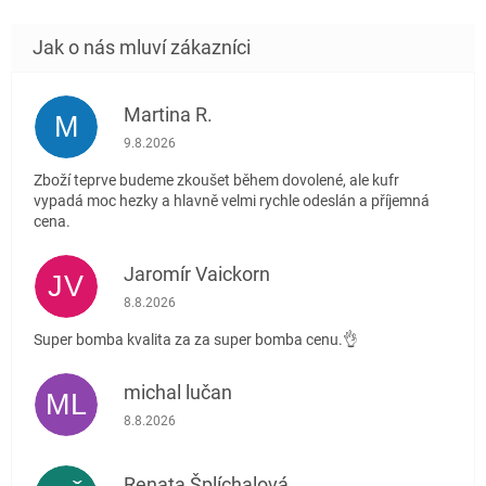
Martina R.
M
Hodnocení obchodu je 5 z 5 hvězdiček.
9.8.2026
Zboží teprve budeme zkoušet během dovolené, ale kufr
vypadá moc hezky a hlavně velmi rychle odeslán a příjemná
cena.
Jaromír Vaickorn
JV
Hodnocení obchodu je 5 z 5 hvězdiček.
8.8.2026
Super bomba kvalita za za super bomba cenu.👌
michal lučan
ML
Hodnocení obchodu je 5 z 5 hvězdiček.
8.8.2026
Renata Šplíchalová