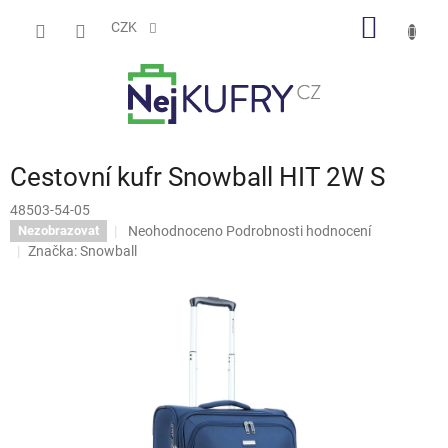
Přejít
NÁKUP
na
CZK
obsah
KOŠÍK
Cestovní kufr Snowball HIT 2W S
48503-54-05
Průměrné
Neohodnoceno
Podrobnosti hodnocení
Nezobrazovat
hodnocení
Značka:
Snowball
produktu
je
0,0
z
5
hvězdiček.