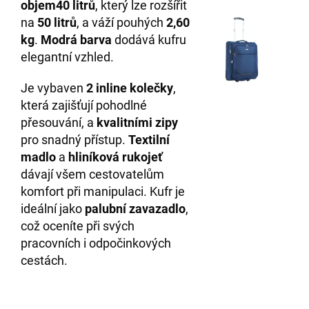
objem
40 litrů
, který lze rozšířit
na
50 litrů
, a váží pouhých
2,60
kg
.
Modrá barva
dodává kufru
elegantní vzhled.
Je vybaven
2 inline kolečky
,
která zajišťují pohodlné
přesouvání, a
kvalitními zipy
pro snadný přístup.
Textilní
madlo
a
hliníková rukojeť
dávají všem cestovatelům
komfort při manipulaci. Kufr je
ideální jako
palubní zavazadlo
,
což oceníte při svých
pracovních i odpočinkových
cestách.