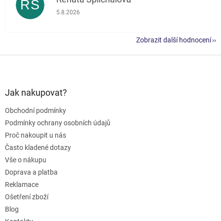
RŠ
Hodnocení obchodu je 5 z 5 hvězdiček.
5.8.2026
Zobrazit další hodnocení
Z
á
p
a
Jak nakupovat?
t
Obchodní podmínky
í
Podmínky ochrany osobních údajů
Proč nakoupit u nás
Často kladené dotazy
Vše o nákupu
Doprava a platba
Reklamace
Ošetření zboží
Blog