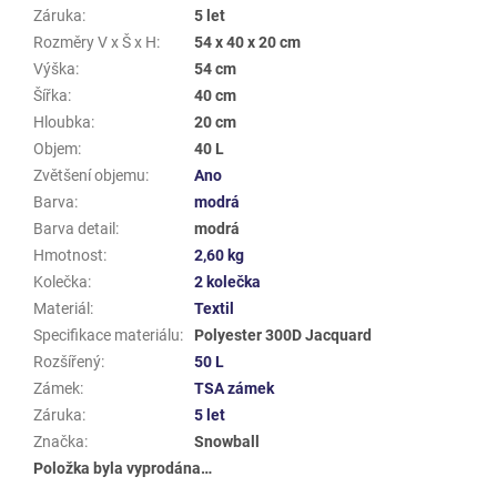
Záruka
:
5 let
Rozměry V x Š x H
:
54 x 40 x 20 cm
Výška
:
54 cm
Šířka
:
40 cm
Hloubka
:
20 cm
Objem
:
40 L
Zvětšení objemu
:
Ano
Barva
:
modrá
Barva detail
:
modrá
Hmotnost
:
2,60 kg
Kolečka
:
2 kolečka
Materiál
:
Textil
Specifikace materiálu
:
Polyester 300D Jacquard
Rozšířený
:
50 L
Zámek
:
TSA zámek
Záruka
:
5 let
Značka
:
Snowball
Položka byla vyprodána…