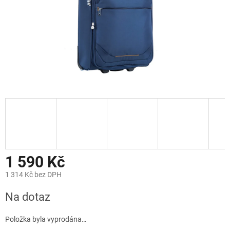
1 590 Kč
1 314 Kč bez DPH
Měrná
Na dotaz
cena:
Položka byla vyprodána…