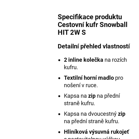
Specifikace produktu
Cestovní kufr Snowball
HIT 2W S
Detailní přehled vlastností
2 inline kolečka
na rozích
kufru.
Textilní horní madlo
pro
nošení v ruce.
Kapsa na
zip
na přední
straně kufru.
Kapsa na dvoucestný
zip
na přední straně kufru.
Hliníková výsuvná rukojeť