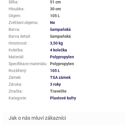
Šířka
:
51 cm
Hloubka
:
30 cm
Objem
:
105 L
Zvětšení objemu
:
Ne
Barva
:
šampaňská
Barva detail
:
šampaňská
Hmotnost
:
3,50 kg
Kolečka
:
4 kolečka
Materiál
:
Polypropylen
Specifikace materiálu
:
Polypropylen
Rozšířený
:
105 L
Zámek
:
TSA zámek
Záruka
:
3 roky
Značka
:
Travelite
Kategorie
:
Plastové kufry