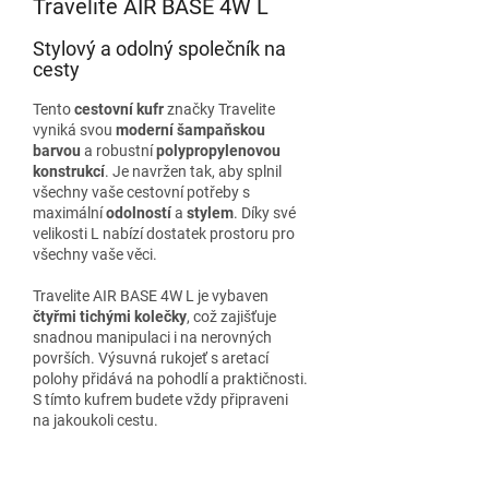
Travelite AIR BASE 4W L
Stylový a odolný společník na
cesty
Tento
cestovní kufr
značky Travelite
vyniká svou
moderní šampaňskou
barvou
a robustní
polypropylenovou
konstrukcí
. Je navržen tak, aby splnil
všechny vaše cestovní potřeby s
maximální
odolností
a
stylem
. Díky své
velikosti L nabízí dostatek prostoru pro
všechny vaše věci.
Travelite AIR BASE 4W L je vybaven
čtyřmi tichými kolečky
, což zajišťuje
snadnou manipulaci i na nerovných
površích. Výsuvná rukojeť s aretací
polohy přidává na pohodlí a praktičnosti.
S tímto kufrem budete vždy připraveni
na jakoukoli cestu.