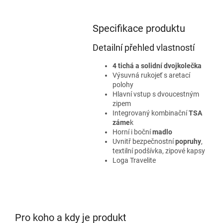
Specifikace produktu
Detailní přehled vlastností
4 tichá a solidní dvojkolečka
Výsuvná rukojeť s aretací
polohy
Hlavní vstup s dvoucestným
zipem
Integrovaný kombinační
TSA
záme
k
Horní i boční
madlo
Uvnitř bezpečnostní
popruhy
,
textilní podšívka, zipové kapsy
Loga Travelite
Pro koho a kdy je produkt