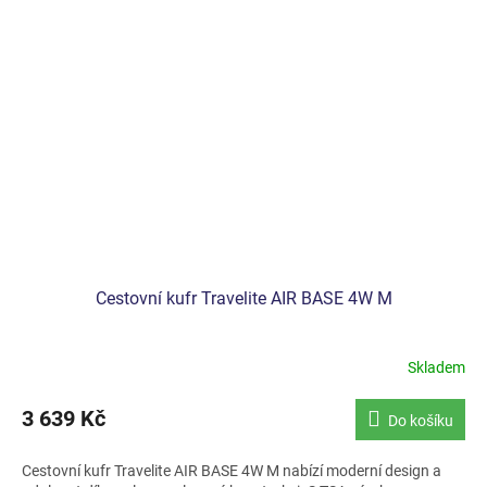
Cestovní kufr Travelite AIR BASE 4W M
Skladem
Průměrné
hodnocení
produktu
3 639 Kč
Do košíku
je
5,0
Cestovní kufr Travelite AIR BASE 4W M nabízí moderní design a
z