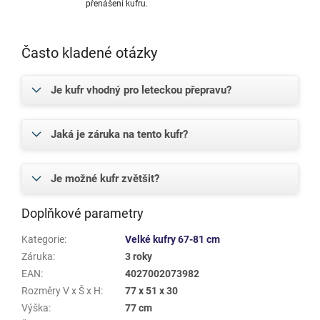
přenášení kufru.
Často kladené otázky
Je kufr vhodný pro leteckou přepravu?
Jaká je záruka na tento kufr?
Je možné kufr zvětšit?
Doplňkové parametry
Kategorie
:
Velké kufry 67-81 cm
Záruka
:
3 roky
EAN
:
4027002073982
Rozměry V x Š x H
:
77 x 51 x 30
Výška
:
77 cm