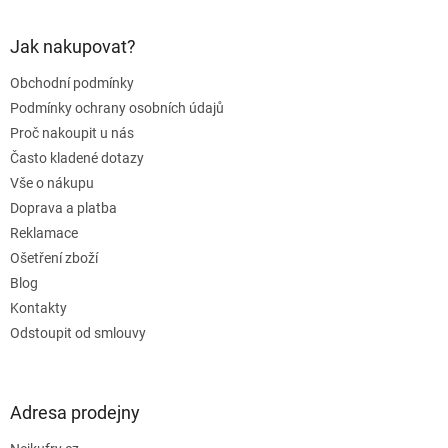
á
p
a
Jak nakupovat?
t
Obchodní podmínky
í
Podmínky ochrany osobních údajů
Proč nakoupit u nás
Často kladené dotazy
Vše o nákupu
Doprava a platba
Reklamace
Ošetření zboží
Blog
Kontakty
Odstoupit od smlouvy
Adresa prodejny