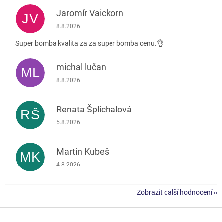
Jaromír Vaickorn
JV
Hodnocení obchodu je 5 z 5 hvězdiček.
8.8.2026
Super bomba kvalita za za super bomba cenu.👌
michal lučan
ML
Hodnocení obchodu je 5 z 5 hvězdiček.
8.8.2026
Renata Šplíchalová
RŠ
Hodnocení obchodu je 5 z 5 hvězdiček.
5.8.2026
Martin Kubeš
MK
Hodnocení obchodu je 5 z 5 hvězdiček.
4.8.2026
Zobrazit další hodnocení
Z