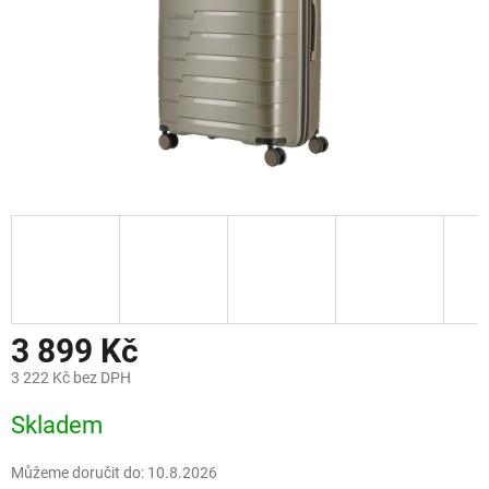
3 899 Kč
3 222 Kč bez DPH
Měrná
Skladem
cena:
Můžeme doručit do:
10.8.2026