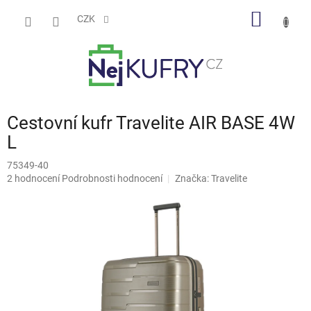
Přejít
NÁKUP
na
CZK
obsah
KOŠÍK
Cestovní kufr Travelite AIR BASE 4W
L
75349-40
Průměrné
2 hodnocení
Podrobnosti hodnocení
Značka:
Travelite
hodnocení
produktu
je
5,0
z
5
hvězdiček.