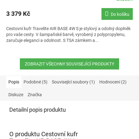
hodnocení
produktu
3 379 Kč
Do košíku
je
5,0
Cestovní kufr Travelite AIR BASE 4W S je stylový a odolný doplněk
z
pro vaše cesty. V šampaňské barvě, vyrobený z polypropylenu,
5
zaručuje eleganci a odolnost. S TSA zámkem a...
hvězdiček.
ZOBRAZIT VŠECHNY SOUVISEJÍCÍ PRODUKTY
Popis
Podobné (5)
Související soubory (1)
Hodnocení (2)
Diskuze
Značka
Detailní popis produktu
O produktu Cestovní kufr