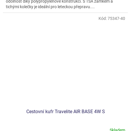
odolnost díky polypropylenové konstrukci. S TSA zámkem a
5
tichými kolečky je ideální pro leteckou přepravu....
hvězdiček.
Kód:
75347-40
Cestovní kufr Travelite AIR BASE 4W S
Skladem
Průměrné