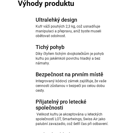
Výhody produktu
Ultralehký design
Kufr váží pouhých 2,3 kg, což usnadňuje
manipulaci a přepravu, aniž byste museli
obětovat odolnost.
Tichý pohyb
Díky čtyřem tichým dvojkolečkům je pohyb
kufru po jakémkoli povrchu hladký a bez
námahy.
Bezpečnost na prvním místě
Integrovaný kódový zámek zajišťuje, že vaše
cennosti zůstanou v bezpečí po celou dobu
cesty.
Přijatelný pro letecké
společnosti
Velikost kufru je akceptována u leteckých
společností LOT, Smartwings, Swiss Air jako
palubní zavazadlo, což šetří čas při odbavení.