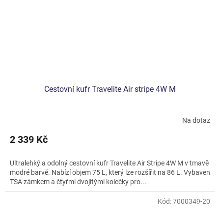
Cestovní kufr Travelite Air stripe 4W M
Na dotaz
2 339 Kč
Ultralehký a odolný cestovní kufr Travelite Air Stripe 4W M v tmavě
modré barvě. Nabízí objem 75 L, který lze rozšířit na 86 L. Vybaven
TSA zámkem a čtyřmi dvojitými kolečky pro...
Kód:
7000349-20