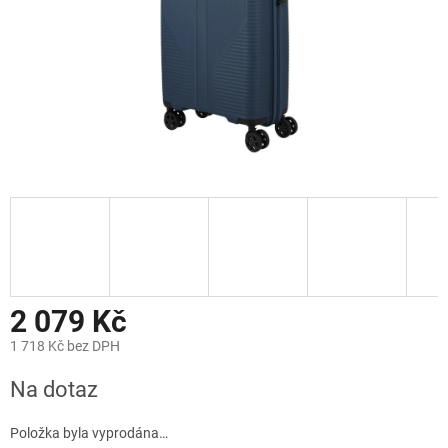
2 079 Kč
1 718 Kč bez DPH
Měrná
Na dotaz
cena:
Položka byla vyprodána…