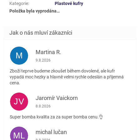
Kategorie
:
Plastové kufry
Položka byla vyprodána…
Martina R.
M
Hodnocení obchodu je 5 z 5 hvězdiček.
9.8.2026
Zboží teprve budeme zkoušet během dovolené, ale kufr
vypadá moc hezky a hlavně velmi rychle odeslán a příjemná
cena.
Jaromír Vaickorn
JV
Hodnocení obchodu je 5 z 5 hvězdiček.
8.8.2026
Super bomba kvalita za za super bomba cenu.👌
michal lučan
ML
Hodnocení obchodu je 5 z 5 hvězdiček.