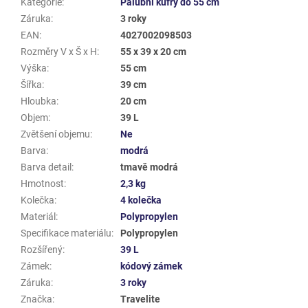
Kategorie
:
Palubní kufry do 55 cm
Záruka
:
3 roky
EAN
:
4027002098503
Rozměry V x Š x H
:
55 x 39 x 20 cm
Výška
:
55 cm
Šířka
:
39 cm
Hloubka
:
20 cm
Objem
:
39 L
Zvětšení objemu
:
Ne
Barva
:
modrá
Barva detail
:
tmavě modrá
Hmotnost
:
2,3 kg
Kolečka
:
4 kolečka
Materiál
:
Polypropylen
Specifikace materiálu
:
Polypropylen
Rozšířený
:
39 L
Zámek
:
kódový zámek
Záruka
:
3 roky
Značka
:
Travelite