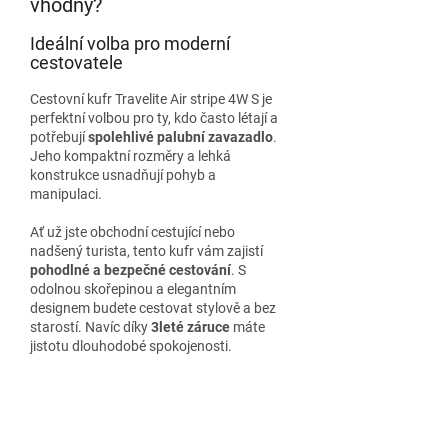
vhodný?
Ideální volba pro moderní
cestovatele
Cestovní kufr Travelite Air stripe 4W S je
perfektní volbou pro ty, kdo často létají a
potřebují
spolehlivé palubní zavazadlo
.
Jeho kompaktní rozměry a lehká
konstrukce usnadňují pohyb a
manipulaci.
Ať už jste obchodní cestující nebo
nadšený turista, tento kufr vám zajistí
pohodlné a bezpečné cestování
. S
odolnou skořepinou a elegantním
designem budete cestovat stylově a bez
starostí. Navíc díky
3leté záruce
máte
jistotu dlouhodobé spokojenosti.