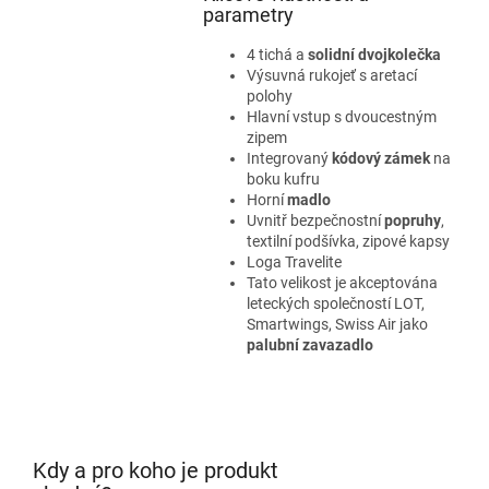
parametry
4 tichá a
solidní dvojkolečka
Výsuvná rukojeť s aretací
polohy
Hlavní vstup s dvoucestným
zipem
Integrovaný
kódový zámek
na
boku kufru
Horní
madlo
Uvnitř bezpečnostní
popruhy
,
textilní podšívka, zipové kapsy
Loga Travelite
Tato velikost je akceptována
leteckých společností LOT,
Smartwings, Swiss Air jako
palubní zavazadlo
Kdy a pro koho je produkt