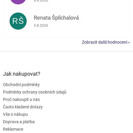
8.8.2026
Renata Šplíchalová
RŠ
Hodnocení obchodu je 5 z 5 hvězdiček.
5.8.2026
Zobrazit další hodnocení
Z
á
p
a
Jak nakupovat?
t
Obchodní podmínky
í
Podmínky ochrany osobních údajů
Proč nakoupit u nás
Často kladené dotazy
Vše o nákupu
Doprava a platba
Reklamace