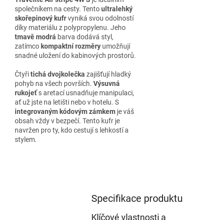
společníkem na cesty. Tento
ultralehký
skořepinový kufr
vyniká svou odolností
díky materiálu z polypropylenu. Jeho
tmavě modrá
barva dodává styl,
zatímco
kompaktní rozměry
umožňují
snadné uložení do kabinových prostorů.
Čtyři
tichá dvojkolečka
zajišťují hladký
pohyb na všech površích.
Výsuvná
rukojeť
s aretací usnadňuje manipulaci,
ať už jste na letišti nebo v hotelu. S
integrovaným kódovým zámkem
je váš
obsah vždy v bezpečí. Tento kufr je
navržen pro ty, kdo cestují s lehkostí a
stylem.
Specifikace produktu
Klíčové vlastnosti a