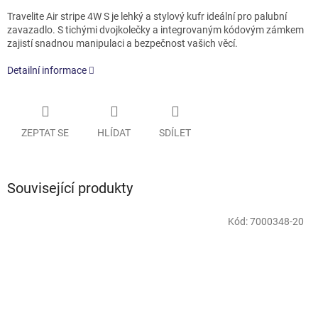
Travelite Air stripe 4W S je lehký a stylový kufr ideální pro palubní
zavazadlo. S tichými dvojkolečky a integrovaným kódovým zámkem
zajistí snadnou manipulaci a bezpečnost vašich věcí.
Detailní informace
ZEPTAT SE
HLÍDAT
SDÍLET
Související produkty
Kód:
7000348-20