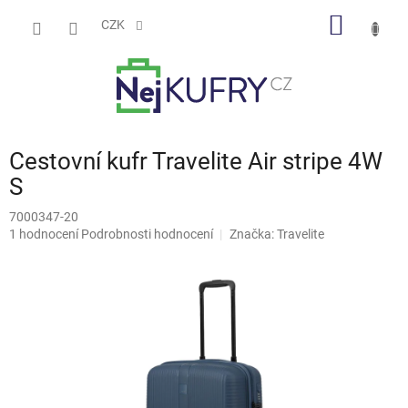
Přejít
NÁKUP
na
CZK
obsah
KOŠÍK
Cestovní kufr Travelite Air stripe 4W
S
7000347-20
Průměrné
1 hodnocení
Podrobnosti hodnocení
Značka:
Travelite
hodnocení
produktu
je
5,0
z
5
hvězdiček.