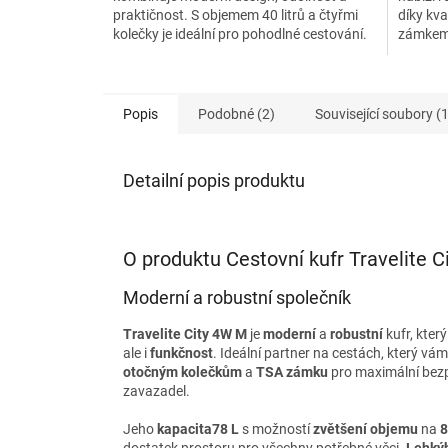
praktičnost. S objemem 40 litrů a čtyřmi
díky kva
hvězdiček.
kolečky je ideální pro pohodlné cestování.
zámkem 
Modrá barva a...
bezpečné
Popis
Podobné (2)
Související soubory (1
Detailní popis produktu
O produktu Cestovní kufr Travelite 
Moderní a robustní společník
Travelite City 4W M
je
moderní
a
robustní
kufr, kter
ale i
funkčnost
. Ideální partner na cestách, který vá
otočným kolečkům
a
TSA zámku
pro maximální bez
zavazadel.
Jeho
kapacita
78 L
s možností
zvětšení objemu
na
8
dostatek prostoru pro všechny potřebné věci.
Lehký