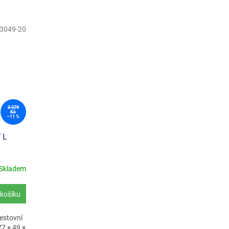
3049-20
3 379
Kč
–11 %
W L
Skladem
košíku
cestovní
7 × 49 ×