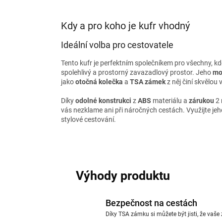
Kdy a pro koho je kufr vhodný
Ideální volba pro cestovatele
Tento kufr je perfektním společníkem pro všechny, kdo
spolehlivý a prostorný zavazadlový prostor. Jeho
mo
jako
otočná kolečka
a
TSA zámek
z něj činí skvělou 
Díky
odolné konstrukci
z
ABS
materiálu a
zárukou
2 
vás nezklame ani při náročných cestách. Využijte je
stylové cestování.
Výhody produktu
Bezpečnost na cestách
Díky TSA zámku si můžete být jisti, že vaše