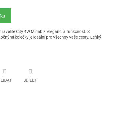
íku
Travelite City 4W M nabízí eleganci a funkčnost. S
čnými kolečky je ideální pro všechny vaše cesty. Lehký
LÍDAT
SDÍLET