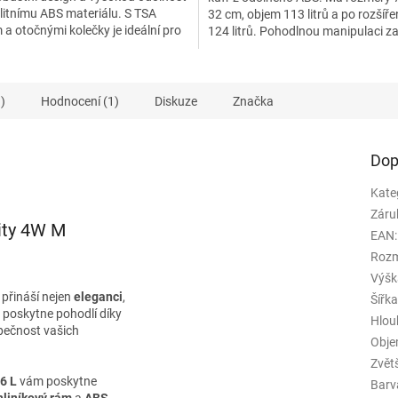
litnímu ABS materiálu. S TSA
32 cm, objem 113 litrů a po rozšíře
hvězdiček.
a otočnými kolečky je ideální pro
124 litrů. Pohodlnou manipulaci zaj
 a...
čtyři...
)
Hodnocení (1)
Diskuze
Značka
Dop
Kate
Záru
City 4W M
EAN
:
Rozm
Výšk
ý přináší nejen
eleganci
,
Šířk
m poskytne pohodlí díky
Hlou
pečnost vašich
Obj
Zvět
6 L
vám poskytne
Barv
hliníkový rám
a
ABS