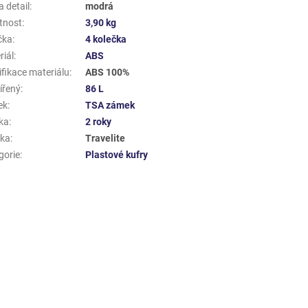
 detail
:
modrá
tnost
:
3,90 kg
čka
:
4 kolečka
riál
:
ABS
ifikace materiálu
:
ABS 100%
ířený
:
86 L
ek
:
TSA zámek
ka
:
2 roky
ka
:
Travelite
gorie
:
Plastové kufry