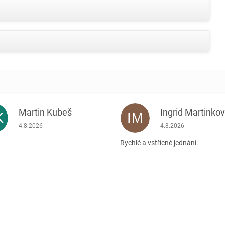
Martin Kubeš
Ingrid Martinko
K
IM
Hodnocení obchodu je 5 z 5 hvězdiček.
Hodnocení obchodu je
4.8.2026
4.8.2026
Rychlé a vstřícné jednání.