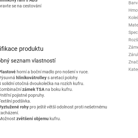
Barva
pravte se na cestování
Hmo
Kole
Mate
Spec
Rozš
Zám
ifikace produktu
Záru
bný seznam vlastností
Znač
Kate
Plastové
horní a boční madlo pro nošení v ruce.
Výsuvná
hliníková
trolley
s aretací polohy.
4 solidní otočná dvoukolečka na rozích kufru.
Kombinační
zámek TSA
na boku kufru.
Vnitřní pojistné popruhy.
Textilní podšívka.
Vyztužené rohy
pro ještě větší odolnost proti nešetrnému
zacházení.
Možnost
zvětšení objemu
kufru.