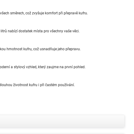
šech směrech, což zvyšuje komfort při přepravě kufru.
litrů nabízí dostatek místa pro všechny vaše věci.
nízkou hmotnost kufru, což usnadňuje jeho přepravu.
erní a stylový vzhled, který zaujme na první pohled.
 dlouhou životnost kufru i při častém používání.