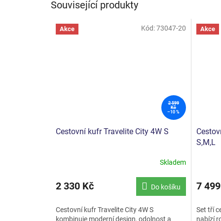
Související produkty
Kód:
73047-20
Akce
Akce
2 599
Kč
–10 %
Cestovní kufr Travelite City 4W S
Cestovn
S,M,L
Skladem
Průměrné
hodnocení
produktu
2 330 Kč
7 499
Do košíku
je
5,0
Cestovní kufr Travelite City 4W S
Set tří 
z
kombinuje moderní design, odolnost a
nabízí 
5