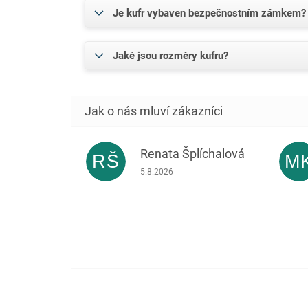
Je kufr vybaven bezpečnostním zámkem?
Jaké jsou rozměry kufru?
Renata Šplíchalová
RŠ
M
Hodnocení obchodu je 5 z 5 hvězdiček.
5.8.2026
Z