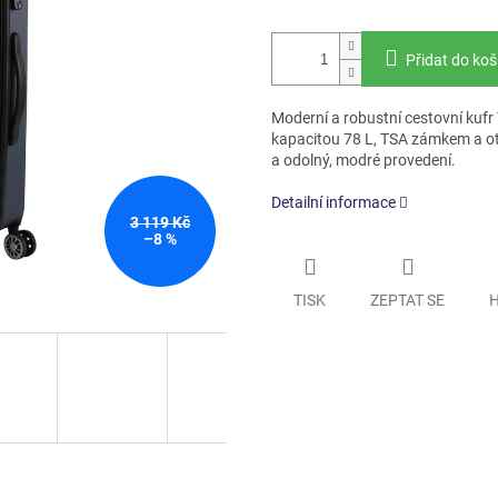
Přidat do koš
Moderní a robustní cestovní kufr 
kapacitou 78 L, TSA zámkem a oto
a odolný, modré provedení.
Detailní informace
3 119 Kč
–8 %
TISK
ZEPTAT SE
H