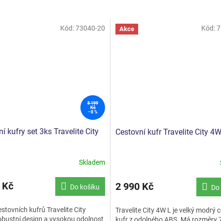
Kód:
73040-20
Kód:
7
Akce
8 199
Kč
–8 %
í kufry set 3ks Travelite City
Cestovní kufr Travelite City 4
Skladem
Průměrné
hodnocení
produktu
 Kč
2 990 Kč
Do košíku
Do 
je
5,0
cestovních kufrů Travelite City
Travelite City 4W L je velký modrý 
z
robustní design a vysokou odolnost
kufr z odolného ABS. Má rozměry 7
5