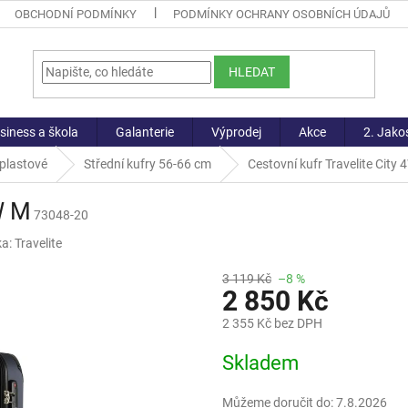
OBCHODNÍ PODMÍNKY
PODMÍNKY OCHRANY OSOBNÍCH ÚDAJŮ
HLEDAT
siness a škola
Galanterie
Výprodej
Akce
2. Jako
 plastové
Střední kufry 56-66 cm
Cestovní kufr Travelite City
W M
73048-20
ka:
Travelite
3 119 Kč
–8 %
2 850 Kč
2 355 Kč bez DPH
Měrná
Skladem
cena:
Můžeme doručit do:
7.8.2026