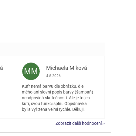
vá
Michaela Miková
MM
 5 z 5 hvězdiček.
Hodnocení obchodu je 5 z 5 hvězdiček.
4.8.2026
Kufr nemá barvu dle obrázku, dle
mého ani slovní popis barvy (šampaň)
neodpovídá skutečnosti. Ale je to jen
kufr, svou funkci splní. Objednávka
bylla vyřizena velmi rychle. Děkuji.
Zobrazit další hodnocení