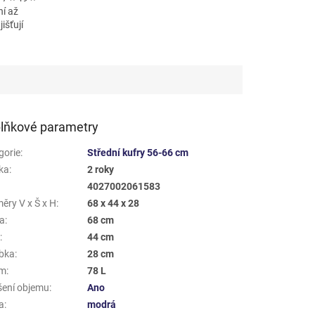
ní až
išťují
lňkové parametry
gorie
:
Střední kufry 56-66 cm
ka
:
2 roky
4027002061583
ěry V x Š x H
:
68 x 44 x 28
a
:
68 cm
a
:
44 cm
bka
:
28 cm
em
:
78 L
šení objemu
:
Ano
a
:
modrá