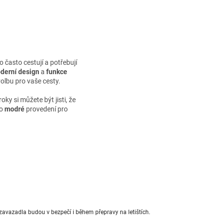
 často cestují a potřebují
derní design
a
funkce
volbu pro vaše cesty.
roky si můžete být jisti, že
ho
modré
provedení pro
 zavazadla budou v bezpečí i během přepravy na letištích.