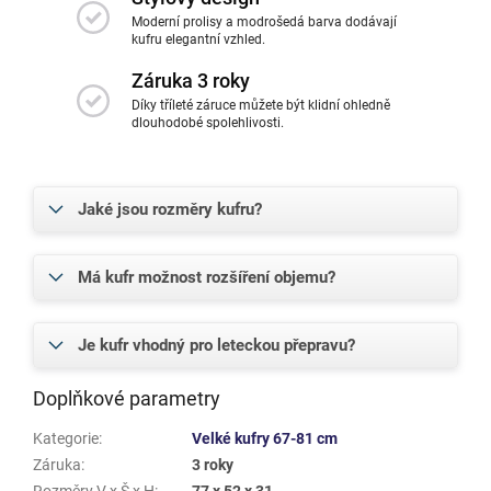
Moderní prolisy a modrošedá barva dodávají
kufru elegantní vzhled.
Záruka 3 roky
Díky tříleté záruce můžete být klidní ohledně
dlouhodobé spolehlivosti.
Jaké jsou rozměry kufru?
Má kufr možnost rozšíření objemu?
Je kufr vhodný pro leteckou přepravu?
Doplňkové parametry
Kategorie
:
Velké kufry 67-81 cm
Záruka
:
3 roky
Rozměry V x Š x H
:
77 x 52 x 31