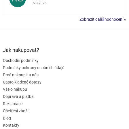
Hodnocení obchodu je 5 z 5 hvězdiček.
5.8.2026
Zobrazit další hodnocení
Z
á
p
a
Jak nakupovat?
t
Obchodní podmínky
í
Podmínky ochrany osobních údajů
Proč nakoupit u nás
Často kladené dotazy
Vše o nákupu
Doprava a platba
Reklamace
Ošetření zboží
Blog
Kontakty