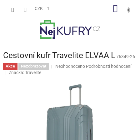
Přejít
NÁKUP
na
CZK
obsah
KOŠÍK
Cestovní kufr Travelite ELVAA L
76349-26
Průměrné
Neohodnoceno
Podrobnosti hodnocení
Akce
Nezobrazovat
hodnocení
Značka:
Travelite
produktu
je
0,0
z
5
hvězdiček.