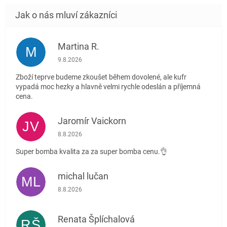
Martina R.
M
Hodnocení obchodu je 5 z 5 hvězdiček.
9.8.2026
Zboží teprve budeme zkoušet během dovolené, ale kufr
vypadá moc hezky a hlavně velmi rychle odeslán a příjemná
cena.
Jaromír Vaickorn
JV
Hodnocení obchodu je 5 z 5 hvězdiček.
8.8.2026
Super bomba kvalita za za super bomba cenu.👌
michal lučan
ML
Hodnocení obchodu je 5 z 5 hvězdiček.
8.8.2026
Renata Šplíchalová
RŠ