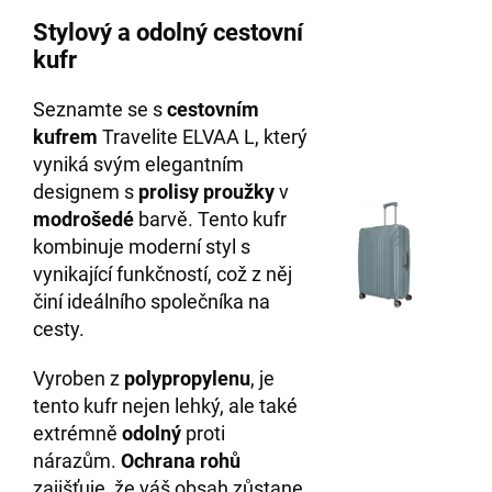
Stylový a odolný cestovní
kufr
Seznamte se s
cestovním
kufrem
Travelite ELVAA L, který
vyniká svým elegantním
designem s
prolisy proužky
v
modrošedé
barvě. Tento kufr
kombinuje moderní styl s
vynikající funkčností, což z něj
činí ideálního společníka na
cesty.
Vyroben z
polypropylenu
, je
tento kufr nejen lehký, ale také
extrémně
odolný
proti
nárazům.
Ochrana rohů
zajišťuje, že váš obsah zůstane