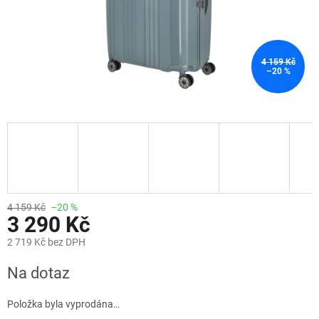
4 159 Kč
–20 %
4 159 Kč
–20 %
3 290 Kč
2 719 Kč bez DPH
Měrná
Na dotaz
cena:
Položka byla vyprodána…