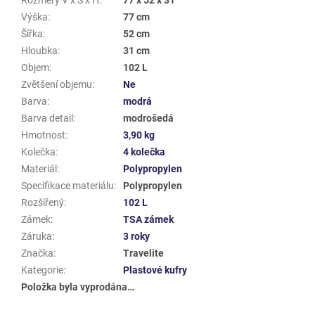
Výška
:
77 cm
Šířka
:
52 cm
Hloubka
:
31 cm
Objem
:
102 L
Zvětšení objemu
:
Ne
Barva
:
modrá
Barva detail
:
modrošedá
Hmotnost
:
3,90 kg
Kolečka
:
4 kolečka
Materiál
:
Polypropylen
Specifikace materiálu
:
Polypropylen
Rozšířený
:
102 L
Zámek
:
TSA zámek
Záruka
:
3 roky
Značka
:
Travelite
Kategorie
:
Plastové kufry
Položka byla vyprodána…