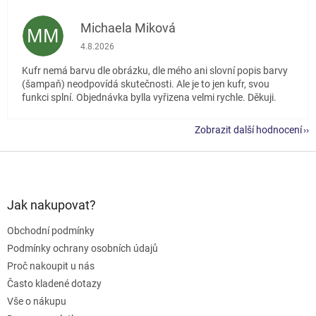
Michaela Miková
MM
Hodnocení obchodu je 5 z 5 hvězdiček.
4.8.2026
Kufr nemá barvu dle obrázku, dle mého ani slovní popis barvy
(šampaň) neodpovídá skutečnosti. Ale je to jen kufr, svou
funkci splní. Objednávka bylla vyřizena velmi rychle. Děkuji.
Zobrazit další hodnocení
Z
á
p
a
Jak nakupovat?
t
Obchodní podmínky
í
Podmínky ochrany osobních údajů
Proč nakoupit u nás
Často kladené dotazy
Vše o nákupu