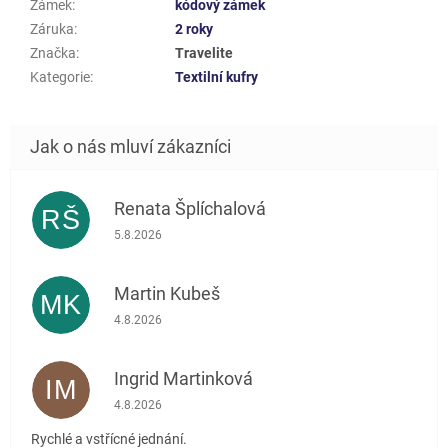
Zámek
:
kódový zámek
Záruka
:
2 roky
Značka
:
Travelite
Kategorie
:
Textilní kufry
Renata Šplíchalová
RŠ
Hodnocení obchodu je 5 z 5 hvězdiček.
5.8.2026
Martin Kubeš
MK
Hodnocení obchodu je 5 z 5 hvězdiček.
4.8.2026
Ingrid Martinková
IM
Hodnocení obchodu je 5 z 5 hvězdiček.
4.8.2026
Rychlé a vstřícné jednání.