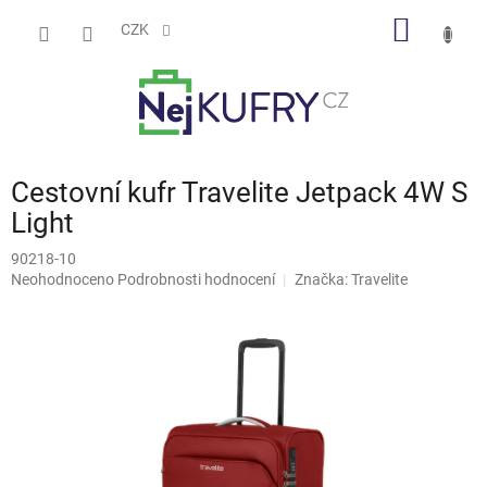
Přejít
NÁKUP
na
CZK
obsah
KOŠÍK
Cestovní kufr Travelite Jetpack 4W S
Light
90218-10
Průměrné
Neohodnoceno
Podrobnosti hodnocení
Značka:
Travelite
hodnocení
produktu
je
0,0
z
5
hvězdiček.