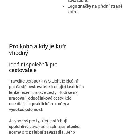
zavazadlo
.
Logo značky
na přední straně
kufru.
Pro koho a kdy je kufr
vhodný
Ideální společník pro
cestovatele
Travelite Jetpack 4W S Light je ideální
pro
časté cestovatele
hledající
kvalitní
a
lehké
řešení pro své cesty. Hodí se na
pracovní
i
odpočinkové
cesty, kde
oceníte jeho
praktické rozměry
a
vysokou odolnost
.
Je vhodný pro ty, kteří potřebují
spolehlivé
zavazadlo splňující
letecké
normy
pro
palubní zavazadla
. Jeho