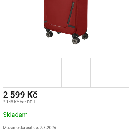
2 599 Kč
2 148 Kč bez DPH
Měrná
Skladem
cena:
Můžeme doručit do:
7.8.2026