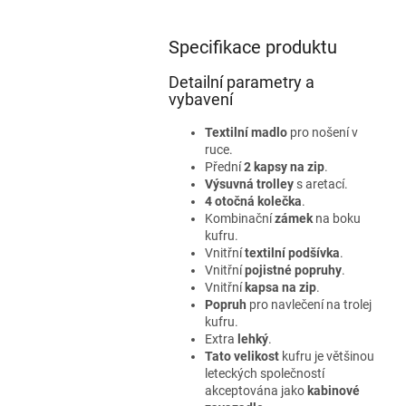
Specifikace produktu
Detailní parametry a
vybavení
Textilní madlo
pro nošení v
ruce.
Přední
2 kapsy na zip
.
Výsuvná trolley
s aretací.
4 otočná kolečka
.
Kombinační
zámek
na boku
kufru.
Vnitřní
textilní podšívka
.
Vnitřní
pojistné popruhy
.
Vnitřní
kapsa na zip
.
Popruh
pro navlečení na trolej
kufru.
Extra
lehký
.
Tato velikost
kufru je většinou
leteckých společností
akceptována jako
kabinové