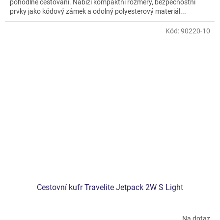
pohodlné cestování. Nabízí kompaktní rozměry, bezpečnostní
prvky jako kódový zámek a odolný polyesterový materiál...
Kód:
90220-10
Cestovní kufr Travelite Jetpack 2W S Light
Na dotaz
Průměrné