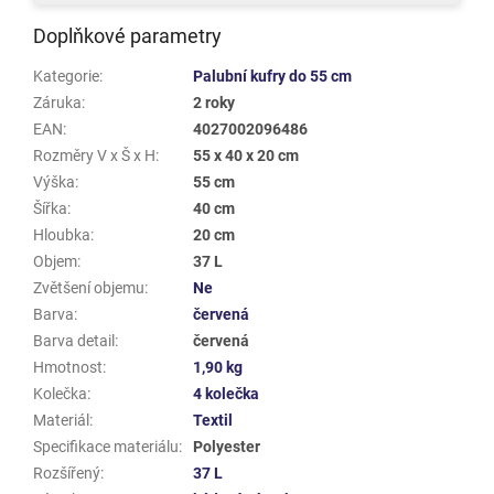
Doplňkové parametry
Kategorie
:
Palubní kufry do 55 cm
Záruka
:
2 roky
EAN
:
4027002096486
Rozměry V x Š x H
:
55 x 40 x 20 cm
Výška
:
55 cm
Šířka
:
40 cm
Hloubka
:
20 cm
Objem
:
37 L
Zvětšení objemu
:
Ne
Barva
:
červená
Barva detail
:
červená
Hmotnost
:
1,90 kg
Kolečka
:
4 kolečka
Materiál
:
Textil
Specifikace materiálu
:
Polyester
Rozšířený
:
37 L