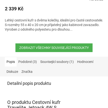
hodnocení
2 339 Kč
produktu
je
5,0
Lehký cestovní kufr s dvěma kolečky, ideální pro časté cestovatele.
z
S rozměry 55 x 40 x 20 cm je přijatelný jako kabinové zavazadlo.
5
Vyroben z odolného polyesteru pro dlouhou...
hvězdiček.
ZOBRAZIT VŠECHNY SOUVISEJÍCÍ PRODUKTY
Popis
Podobné (3)
Související soubory (1)
Hodnocení
Diskuze
Značka
Detailní popis produktu
O produktu Cestovní kufr
Travelite Jetpack 4W S