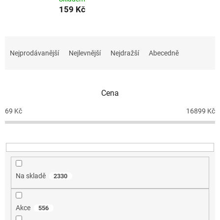
159 Kč
Ř
a
Nejprodávanější
Nejlevnější
Nejdražší
Abecedně
z
e
n
Cena
í
p
69
Kč
16899
Kč
r
o
d
u
k
t
Na skladě
2330
ů
Akce
556