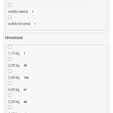
světle zelená
1
světle červená
1
Hmotnost
1,75 kg
1
2,30 kg
30
2,60 kg
106
0,05 kg
67
2,20 kg
48