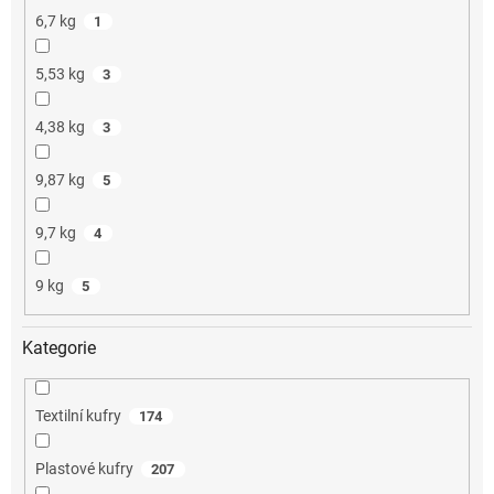
6,7 kg
1
5,53 kg
3
4,38 kg
3
9,87 kg
5
9,7 kg
4
9 kg
5
Kategorie
Textilní kufry
174
Plastové kufry
207