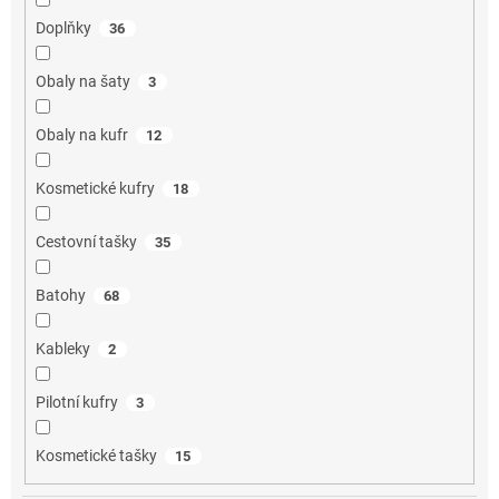
Doplňky
36
Obaly na šaty
3
Obaly na kufr
12
Kosmetické kufry
18
Cestovní tašky
35
Batohy
68
Kableky
2
Pilotní kufry
3
Kosmetické tašky
15