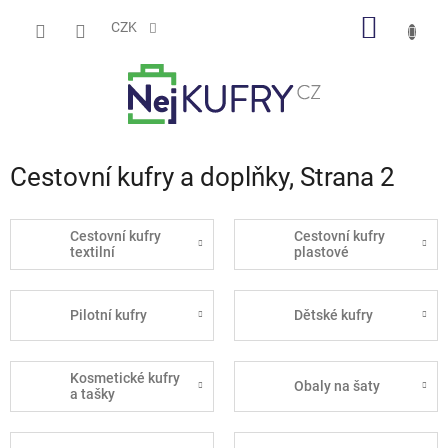
Přejít
NÁKUP
na
CZK
obsah
KOŠÍK
Cestovní kufry a doplňky
, Strana 2
Cestovní kufry
Cestovní kufry
textilní
plastové
Pilotní kufry
Dětské kufry
Kosmetické kufry
Obaly na šaty
a tašky