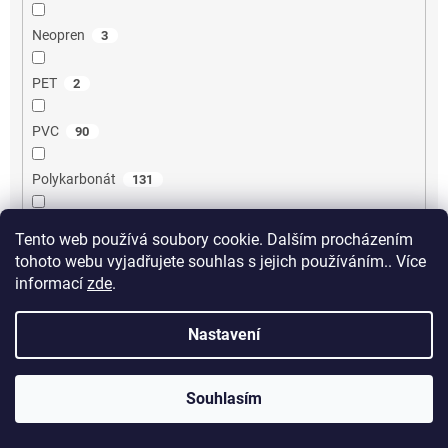
Neopren
3
PET
2
PVC
90
Polykarbonát
131
ABS / Polykarbonát
209
Tento web používá soubory cookie. Dalším procházením
tohoto webu vyjadřujete souhlas s jejich používáním.. Více
ABS
212
informací
zde
.
Kov
36
Nastavení
Polyester
16
Souhlasím
Aluminium
19