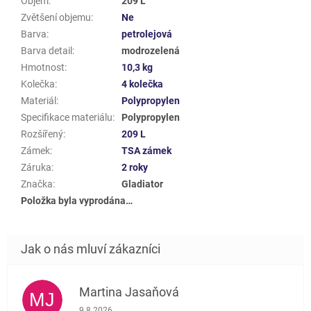
Objem
:
209 L
Zvětšení objemu
:
Ne
Barva
:
petrolejová
Barva detail
:
modrozelená
Hmotnost
:
10,3 kg
Kolečka
:
4 kolečka
Materiál
:
Polypropylen
Specifikace materiálu
:
Polypropylen
Rozšířený
:
209 L
Zámek
:
TSA zámek
Záruka
:
2 roky
Značka
:
Gladiator
Položka byla vyprodána…
Martina Jasaňová
MJ
Hodnocení obchodu je 5 z 5 hvězdiček.
9.8.2026