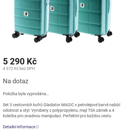
5 290 Kč
4 372 Kč bez DPH
Měrná
Na dotaz
cena:
Položka byla vyprodána…
Set 3 cestovních kufrů Gladiator MAGIC v petrolejové barvě nabízí
odolnost a styl. Vyrobeny z polypropylenu, mají TSA zámek a 4
kolečka pro snadnou manipulaci. Perfektní pro každou cestu.
Detailní informace