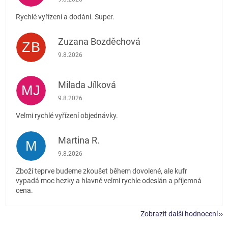
Rychlé vyřízení a dodání. Super.
Zuzana Bozděchová
ZB
Hodnocení obchodu je 5 z 5 hvězdiček.
9.8.2026
Milada Jílková
MJ
Hodnocení obchodu je 5 z 5 hvězdiček.
9.8.2026
Velmi rychlé vyřízení objednávky.
Martina R.
M
Hodnocení obchodu je 5 z 5 hvězdiček.
9.8.2026
Zboží teprve budeme zkoušet během dovolené, ale kufr
vypadá moc hezky a hlavně velmi rychle odeslán a příjemná
cena.
Zobrazit další hodnocení