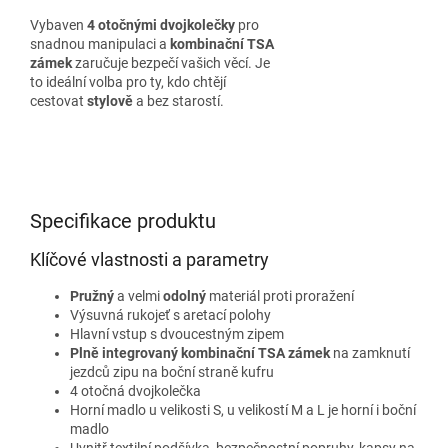
Vybaven
4 otočnými dvojkolečky
pro
snadnou manipulaci a
kombinační TSA
zámek
zaručuje bezpečí vašich věcí. Je
to ideální volba pro ty, kdo chtějí
cestovat
stylově
a bez starostí.
Specifikace produktu
Klíčové vlastnosti a parametry
Pružný
a velmi
odolný
materiál proti proražení
Výsuvná rukojeť s aretací polohy
Hlavní vstup s dvoucestným zipem
Plně integrovaný kombinační TSA zámek
na zamknutí
jezdců zipu na boční straně kufru
4 otočná dvojkolečka
Horní madlo u velikosti S, u velikostí M a L je horní i boční
madlo