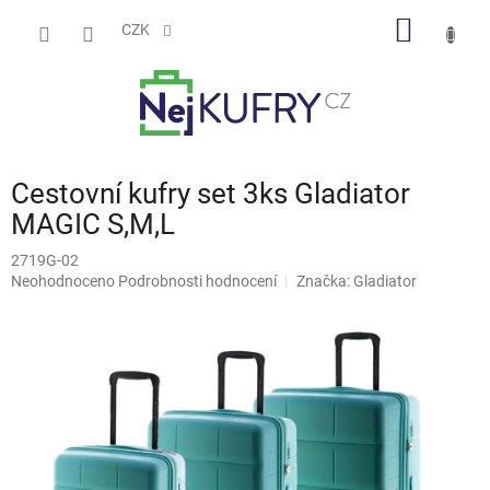
Přejít
NÁKUP
na
CZK
obsah
KOŠÍK
Cestovní kufry set 3ks Gladiator
MAGIC S,M,L
2719G-02
Průměrné
Neohodnoceno
Podrobnosti hodnocení
Značka:
Gladiator
hodnocení
produktu
je
0,0
z
5
hvězdiček.