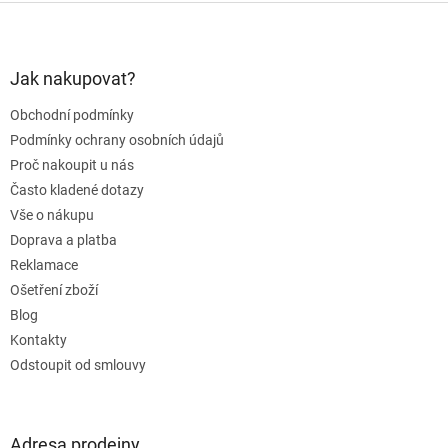
Z
á
p
a
Jak nakupovat?
t
Obchodní podmínky
í
Podmínky ochrany osobních údajů
Proč nakoupit u nás
Často kladené dotazy
Vše o nákupu
Doprava a platba
Reklamace
Ošetření zboží
Blog
Kontakty
Odstoupit od smlouvy
Adresa prodejny