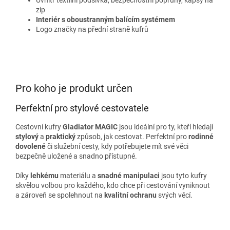
Uvnitř textilní podšívka, bezpečnostní popruhy, kapsy na
zip
Interiér s oboustranným balícím systémem
Logo značky na přední straně kufrů
Pro koho je produkt určen
Perfektní pro stylové cestovatele
Cestovní kufry
Gladiator MAGIC
jsou ideální pro ty, kteří hledají
stylový
a
praktický
způsob, jak cestovat. Perfektní pro
rodinné
dovolené
či služební cesty, kdy potřebujete mít své věci
bezpečně uložené a snadno přístupné.
Díky
lehkému
materiálu a
snadné manipulaci
jsou tyto kufry
skvělou volbou pro každého, kdo chce při cestování vyniknout
a zároveň se spolehnout na
kvalitní ochranu
svých věcí.