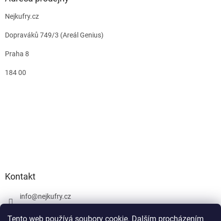
Nejkufry.cz
Dopraváků 749/3 (Areál Genius)
Praha 8
184 00
Kontakt
info
@
nejkufry.cz
+420 734 212 086
Tento web používá soubory cookie. Dalším procházením