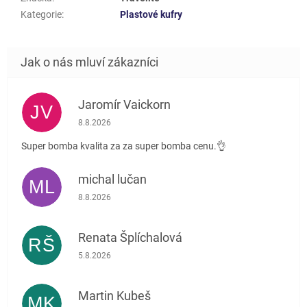
Kategorie
:
Plastové kufry
Jaromír Vaickorn
JV
Hodnocení obchodu je 5 z 5 hvězdiček.
8.8.2026
Super bomba kvalita za za super bomba cenu.👌
michal lučan
ML
Hodnocení obchodu je 5 z 5 hvězdiček.
8.8.2026
Renata Šplíchalová
RŠ
Hodnocení obchodu je 5 z 5 hvězdiček.
5.8.2026
Martin Kubeš
MK