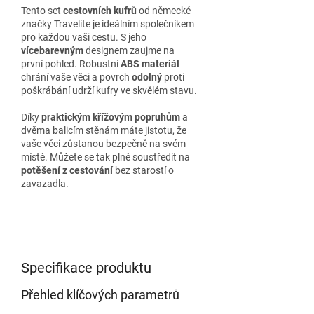
Tento set
cestovních kufrů
od německé
značky Travelite je ideálním společníkem
pro každou vaši cestu. S jeho
vícebarevným
designem zaujme na
první pohled. Robustní
ABS materiál
chrání vaše věci a povrch
odolný
proti
poškrábání udrží kufry ve skvělém stavu.
Díky
praktickým křížovým popruhům
a
dvěma balicím stěnám máte jistotu, že
vaše věci zůstanou bezpečně na svém
místě. Můžete se tak plně soustředit na
potěšení z cestování
bez starostí o
zavazadla.
Specifikace produktu
Přehled klíčových parametrů