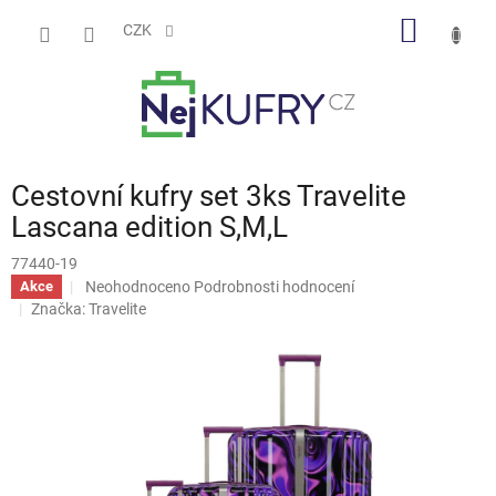
Přejít
NÁKUP
na
CZK
obsah
KOŠÍK
Cestovní kufry set 3ks Travelite
Lascana edition S,M,L
77440-19
Průměrné
Neohodnoceno
Podrobnosti hodnocení
Akce
hodnocení
Značka:
Travelite
produktu
je
0,0
z
5
hvězdiček.