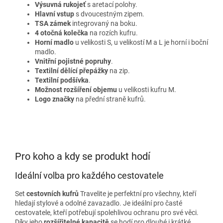
Výsuvná rukojeť
s aretací polohy.
Hlavní vstup
s dvoucestným zipem.
TSA zámek
integrovaný na boku.
4 otočná kolečka
na rozích kufru.
Horní madlo
u velikosti S, u velikostí M a L je horní i boční
madlo.
Vnitřní pojistné popruhy
.
Textilní dělící přepážky
na zip.
Textilní podšívka
.
Možnost rozšíření objemu
u velikosti kufru M.
Logo značky
na přední straně kufrů.
Pro koho a kdy se produkt hodí
Ideální volba pro každého cestovatele
Set
cestovních kufrů
Travelite je perfektní pro všechny, kteří
hledají stylové a odolné zavazadlo. Je ideální pro časté
cestovatele, kteří potřebují spolehlivou ochranu pro své věci.
Díky jeho
rozšířitelné kapacitě
se hodí pro dlouhé i krátké