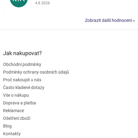
Hodnocení obchodu je 5 z 5 hvězdiček.
4.8.2026
Zobrazit další hodnocení
Z
á
p
a
Jak nakupovat?
t
Obchodní podmínky
í
Podmínky ochrany osobních údajů
Proč nakoupit u nás
Často kladené dotazy
Vše o nákupu
Doprava a platba
Reklamace
Ošetření zboží
Blog
Kontakty