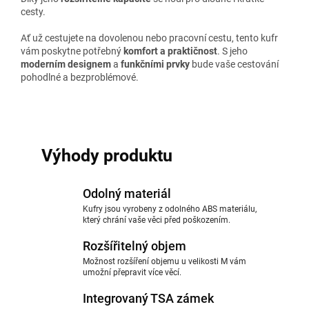
cesty.
Ať už cestujete na dovolenou nebo pracovní cestu, tento kufr
vám poskytne potřebný
komfort a praktičnost
. S jeho
moderním designem
a
funkčními prvky
bude vaše cestování
pohodlné a bezproblémové.
Výhody produktu
Odolný materiál
Kufry jsou vyrobeny z odolného ABS materiálu,
který chrání vaše věci před poškozením.
Rozšířitelný objem
Možnost rozšíření objemu u velikosti M vám
umožní přepravit více věcí.
Integrovaný TSA zámek