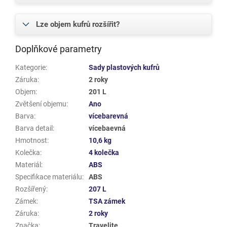
Lze objem kufrů rozšířit?
Doplňkové parametry
Kategorie
:
Sady plastových kufrů
Záruka
:
2 roky
Objem
:
201 L
Zvětšení objemu
:
Ano
Barva
:
vícebarevná
Barva detail
:
vícebaevná
Hmotnost
:
10,6 kg
Kolečka
:
4 kolečka
Materiál
:
ABS
Specifikace materiálu
:
ABS
Rozšířený
:
207 L
Zámek
:
TSA zámek
Záruka
:
2 roky
Značka
:
Travelite