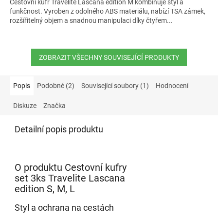
Cestovní kufr Travelite Lascana edition M kombinuje styl a
funkčnost. Vyroben z odolného ABS materiálu, nabízí TSA zámek,
rozšířitelný objem a snadnou manipulaci díky čtyřem...
ZOBRAZIT VŠECHNY SOUVISEJÍCÍ PRODUKTY
Popis
Podobné (2)
Související soubory (1)
Hodnocení
Diskuze
Značka
Detailní popis produktu
O produktu Cestovní kufry
set 3ks Travelite Lascana
edition S, M, L
Styl a ochrana na cestách