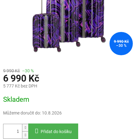
9 990 Kč
–30 %
9 990 Kč
–30 %
6 990 Kč
5 777 Kč bez DPH
Měrná
Skladem
cena:
Můžeme doručit do:
10.8.2026
Přidat do košíku