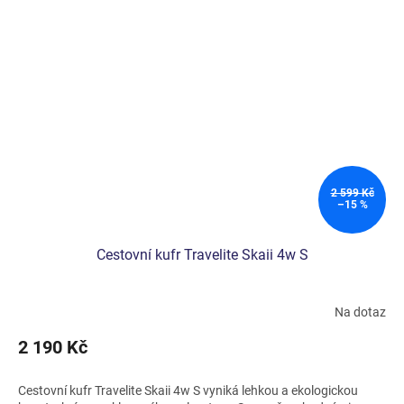
2 599 Kč
–15 %
Cestovní kufr Travelite Skaii 4w S
Na dotaz
Průměrné
hodnocení
2 190 Kč
produktu
je
5,0
Cestovní kufr Travelite Skaii 4w S vyniká lehkou a ekologickou
z