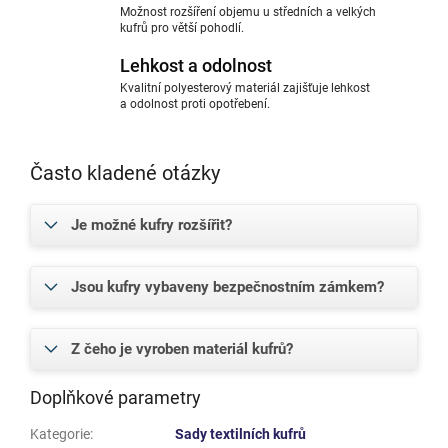
Možnost rozšíření objemu u středních a velkých
kufrů pro větší pohodlí.
Lehkost a odolnost
Kvalitní polyesterový materiál zajišťuje lehkost
a odolnost proti opotřebení.
Často kladené otázky
Je možné kufry rozšířit?
Jsou kufry vybaveny bezpečnostním zámkem?
Z čeho je vyroben materiál kufrů?
Doplňkové parametry
Kategorie
:
Sady textilních kufrů