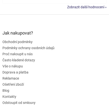
Zobrazit další hodnocení
Z
á
p
a
Jak nakupovat?
t
Obchodní podmínky
í
Podmínky ochrany osobních údajů
Proč nakoupit u nás
Často kladené dotazy
Vše o nákupu
Doprava a platba
Reklamace
Ošetření zboží
Blog
Kontakty
Odstoupit od smlouvy