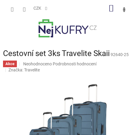
Přejít
NÁKUP
na
CZK
obsah
KOŠÍK
Cestovní set 3ks Travelite Skaii
92640-25
Průměrné
Neohodnoceno
Podrobnosti hodnocení
Akce
hodnocení
Značka:
Travelite
produktu
je
0,0
z
5
hvězdiček.