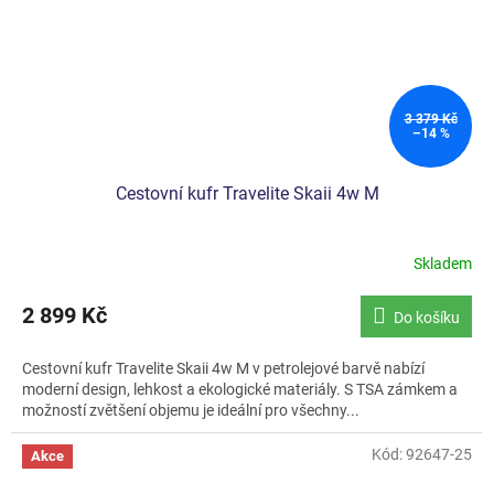
3 379 Kč
–14 %
Cestovní kufr Travelite Skaii 4w M
Skladem
2 899 Kč
Do košíku
Cestovní kufr Travelite Skaii 4w M v petrolejové barvě nabízí
moderní design, lehkost a ekologické materiály. S TSA zámkem a
možností zvětšení objemu je ideální pro všechny...
Kód:
92647-25
Akce