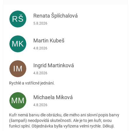
Renata Šplíchalová
RŠ
Hodnocení obchodu je 5 z 5 hvězdiček.
5.8.2026
Martin Kubeš
MK
Hodnocení obchodu je 5 z 5 hvězdiček.
4.8.2026
Ingrid Martinková
IM
Hodnocení obchodu je 5 z 5 hvězdiček.
4.8.2026
Rychlé a vstřícné jednání.
Michaela Miková
MM
Hodnocení obchodu je 5 z 5 hvězdiček.
4.8.2026
Kufr nemá barvu dle obrázku, dle mého ani slovní popis barvy
(šampaň) neodpovídá skutečnosti. Ale je to jen kufr, svou
funkci splní. Objednávka bylla vyřizena velmi rychle. Děkuji.