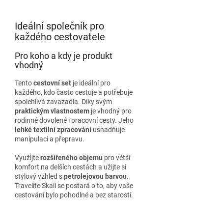
Ideální společník pro
každého cestovatele
Pro koho a kdy je produkt
vhodný
Tento
cestovní set
je ideální pro
každého, kdo často cestuje a potřebuje
spolehlivá zavazadla. Díky svým
praktickým vlastnostem
je vhodný pro
rodinné dovolené i pracovní cesty. Jeho
lehké textilní zpracování
usnadňuje
manipulaci a přepravu.
Využijte
rozšířeného objemu
pro větší
komfort na delších cestách a užijte si
stylový vzhled s
petrolejovou barvou
.
Travelite Skaii se postará o to, aby vaše
cestování bylo pohodlné a bez starostí.