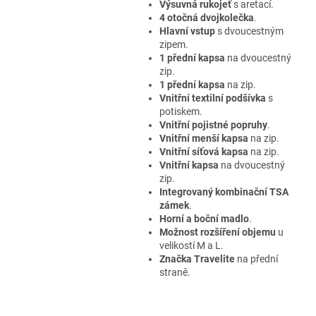
Výsuvná rukojeť
s aretací.
4 otočná dvojkolečka
.
Hlavní vstup
s dvoucestným
zipem.
1 přední kapsa
na dvoucestný
zip.
1 přední kapsa
na zip.
Vnitřní textilní podšívka
s
potiskem.
Vnitřní pojistné popruhy
.
Vnitřní menší kapsa
na zip.
Vnitřní síťová kapsa
na zip.
Vnitřní kapsa
na dvoucestný
zip.
Integrovaný kombinační TSA
zámek
.
Horní a boční madlo
.
Možnost rozšíření objemu
u
velikostí M a L.
Značka Travelite
na přední
straně.