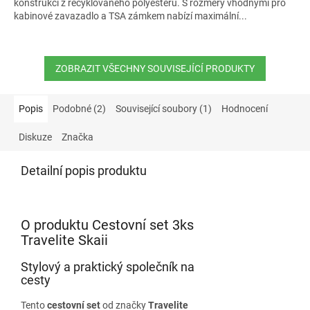
konstrukcí z recyklovaného polyesteru. S rozměry vhodnými pro
5
kabinové zavazadlo a TSA zámkem nabízí maximální...
hvězdiček.
ZOBRAZIT VŠECHNY SOUVISEJÍCÍ PRODUKTY
Popis
Podobné (2)
Související soubory (1)
Hodnocení
Diskuze
Značka
Detailní popis produktu
O produktu Cestovní set 3ks
Travelite Skaii
Stylový a praktický společník na
cesty
Tento
cestovní set
od značky
Travelite