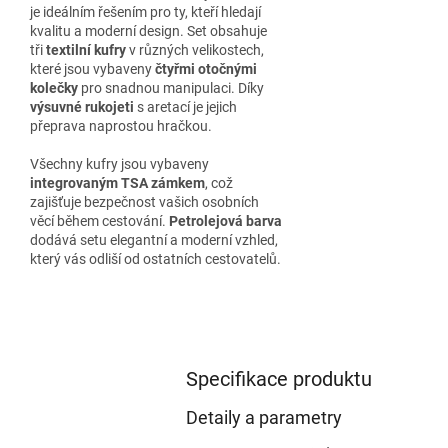
je ideálním řešením pro ty, kteří hledají
kvalitu a moderní design. Set obsahuje
tři
textilní kufry
v různých velikostech,
které jsou vybaveny
čtyřmi otočnými
kolečky
pro snadnou manipulaci. Díky
výsuvné rukojeti
s aretací je jejich
přeprava naprostou hračkou.
Všechny kufry jsou vybaveny
integrovaným TSA zámkem
, což
zajišťuje bezpečnost vašich osobních
věcí během cestování.
Petrolejová barva
dodává setu elegantní a moderní vzhled,
který vás odliší od ostatních cestovatelů.
Specifikace produktu
Detaily a parametry