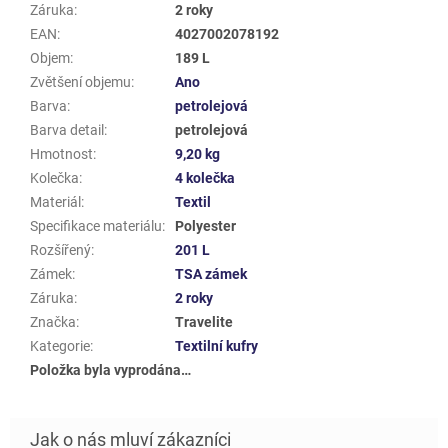
Záruka
:
2 roky
EAN
:
4027002078192
Objem
:
189 L
Zvětšení objemu
:
Ano
Barva
:
petrolejová
Barva detail
:
petrolejová
Hmotnost
:
9,20 kg
Kolečka
:
4 kolečka
Materiál
:
Textil
Specifikace materiálu
:
Polyester
Rozšířený
:
201 L
Zámek
:
TSA zámek
Záruka
:
2 roky
Značka
:
Travelite
Kategorie
:
Textilní kufry
Položka byla vyprodána…