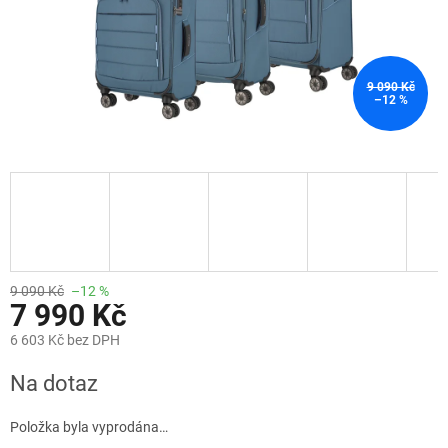
9 090 Kč
–12 %
9 090 Kč
–12 %
7 990 Kč
6 603 Kč bez DPH
Měrná
Na dotaz
cena:
Položka byla vyprodána…