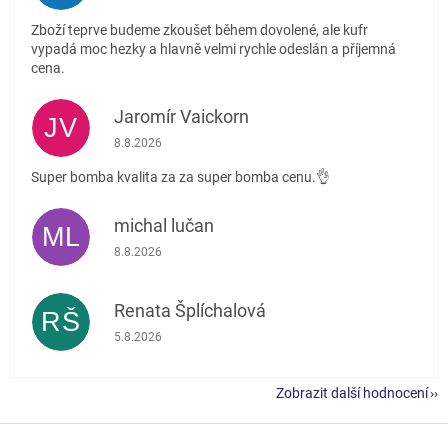
Zboží teprve budeme zkoušet během dovolené, ale kufr
vypadá moc hezky a hlavně velmi rychle odeslán a příjemná
cena.
Jaromír Vaickorn
JV
Hodnocení obchodu je 5 z 5 hvězdiček.
8.8.2026
Super bomba kvalita za za super bomba cenu.👌
michal lučan
ML
Hodnocení obchodu je 5 z 5 hvězdiček.
8.8.2026
Renata Šplíchalová
RŠ
Hodnocení obchodu je 5 z 5 hvězdiček.
5.8.2026
Zobrazit další hodnocení
Z