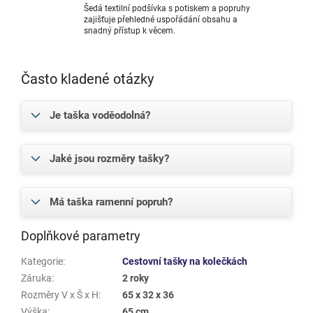
Šedá textilní podšívka s potiskem a popruhy
zajišťuje přehledné uspořádání obsahu a
snadný přístup k věcem.
Často kladené otázky
Je taška voděodolná?
Jaké jsou rozměry tašky?
Má taška ramenní popruh?
Doplňkové parametry
Kategorie
:
Cestovní tašky na kolečkách
Záruka
:
2 roky
Rozměry V x Š x H
:
65 x 32 x 36
Výška
:
65 cm