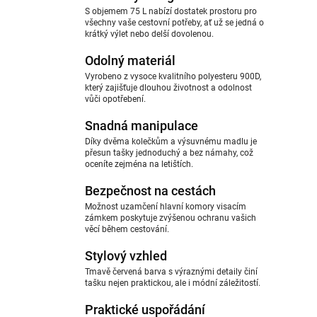
S objemem 75 L nabízí dostatek prostoru pro
všechny vaše cestovní potřeby, ať už se jedná o
krátký výlet nebo delší dovolenou.
Odolný materiál
Vyrobeno z vysoce kvalitního polyesteru 900D,
který zajišťuje dlouhou životnost a odolnost
vůči opotřebení.
Snadná manipulace
Díky dvěma kolečkům a výsuvnému madlu je
přesun tašky jednoduchý a bez námahy, což
oceníte zejména na letištích.
Bezpečnost na cestách
Možnost uzamčení hlavní komory visacím
zámkem poskytuje zvýšenou ochranu vašich
věcí během cestování.
Stylový vzhled
Tmavě červená barva s výraznými detaily činí
tašku nejen praktickou, ale i módní záležitostí.
Praktické uspořádání