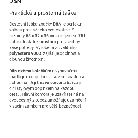
D&N
Praktická a prostorná taška
Cestovní taška značky
D&N
je perfektní
volbou pro každého cestovatele. S
rozměry
65 x 32 x 36 cm
a objemem
75 L
nabízí dostatek prostoru pro všechny
vaše potřeby. Vyrobena z kvalitního
polyesteru 900D
, zajišťuje odolnost a
dlouhou životnost.
Díky
dvěma kolečkům
a výsuvnému
madlu je manipulace s taškou snadná a
pohodlná. Její
tmavě červená barva
ji
činí stylovým doplňkem na každou
cestu. Hlavní komora je uzavíratelná na
dvoucestný zip, což umožňuje uzamčení
visacím zámkem pro větší bezpečnost.