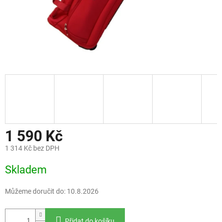
1 590 Kč
1 314 Kč bez DPH
Měrná
Skladem
cena:
Můžeme doručit do:
10.8.2026
Přidat do košíku