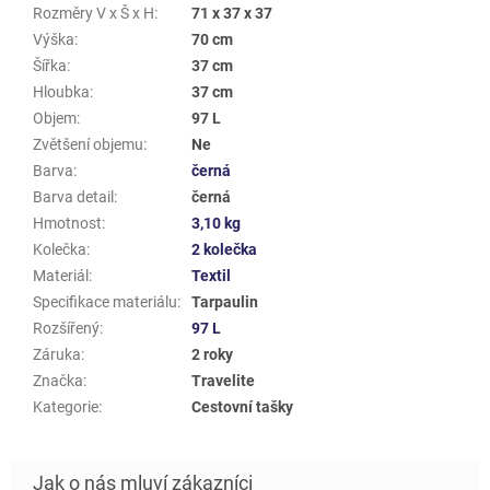
Rozměry V x Š x H
:
71 x 37 x 37
Výška
:
70 cm
Šířka
:
37 cm
Hloubka
:
37 cm
Objem
:
97 L
Zvětšení objemu
:
Ne
Barva
:
černá
Barva detail
:
černá
Hmotnost
:
3,10 kg
Kolečka
:
2 kolečka
Materiál
:
Textil
Specifikace materiálu
:
Tarpaulin
Rozšířený
:
97 L
Záruka
:
2 roky
Značka
:
Travelite
Kategorie
:
Cestovní tašky