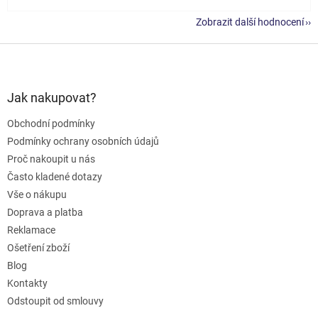
Zobrazit další hodnocení
Z
á
p
a
Jak nakupovat?
t
Obchodní podmínky
í
Podmínky ochrany osobních údajů
Proč nakoupit u nás
Často kladené dotazy
Vše o nákupu
Doprava a platba
Reklamace
Ošetření zboží
Blog
Kontakty
Odstoupit od smlouvy