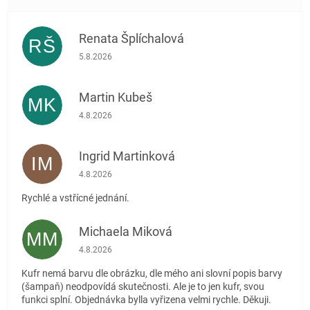
Renata Šplíchalová
RŠ
Hodnocení obchodu je 5 z 5 hvězdiček.
5.8.2026
Martin Kubeš
MK
Hodnocení obchodu je 5 z 5 hvězdiček.
4.8.2026
Ingrid Martinková
IM
Hodnocení obchodu je 5 z 5 hvězdiček.
4.8.2026
Rychlé a vstřícné jednání.
Michaela Miková
MM
Hodnocení obchodu je 5 z 5 hvězdiček.
4.8.2026
Kufr nemá barvu dle obrázku, dle mého ani slovní popis barvy
(šampaň) neodpovídá skutečnosti. Ale je to jen kufr, svou
funkci splní. Objednávka bylla vyřizena velmi rychle. Děkuji.