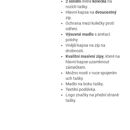
2 solidní
inline
kolečka
na
rozích tašky.
Hlavní kapsa na
dvoucestný
zip.
Ochrana mezi kolečky proti
odření.
Výsuvné madlo
s aretací
polohy.
Vnější kapsa na zip na
drobnosti.
Kvalitní masivní zipy
, které na
hlavní kapse uzamknout
zámečkem.
Možno nosit v ruce
spojením
uch tašky
.
Madlo na boku tašky.
Textilní podšívka.
Logo značky na přední straně
tašky.