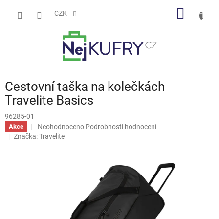
Přejít
NÁKUP
na
CZK
obsah
KOŠÍK
Cestovní taška na kolečkách
Travelite Basics
96285-01
Průměrné
Neohodnoceno
Podrobnosti hodnocení
Akce
hodnocení
Značka:
Travelite
produktu
je
0,0
z
5
hvězdiček.