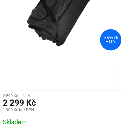
2 599 Kč
–11 %
2 599 Kč
–11 %
2 299 Kč
1 900 Kč bez DPH
Měrná
Skladem
cena: