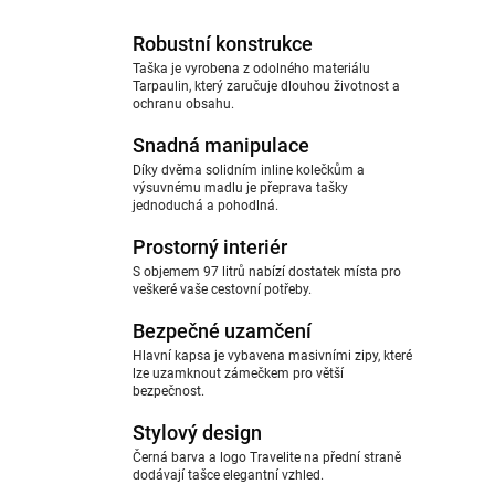
Robustní konstrukce
Taška je vyrobena z odolného materiálu
Tarpaulin, který zaručuje dlouhou životnost a
ochranu obsahu.
Snadná manipulace
Díky dvěma solidním inline kolečkům a
výsuvnému madlu je přeprava tašky
jednoduchá a pohodlná.
Prostorný interiér
S objemem 97 litrů nabízí dostatek místa pro
veškeré vaše cestovní potřeby.
Bezpečné uzamčení
Hlavní kapsa je vybavena masivními zipy, které
lze uzamknout zámečkem pro větší
bezpečnost.
Stylový design
Černá barva a logo Travelite na přední straně
dodávají tašce elegantní vzhled.