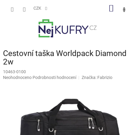
Přejít
NÁKUP
na
CZK
obsah
KOŠÍK
Cestovní taška Worldpack Diamond
2w
10463-0100
Průměrné
Neohodnoceno
Podrobnosti hodnocení
Značka:
Fabrizio
hodnocení
produktu
je
0,0
z
5
hvězdiček.