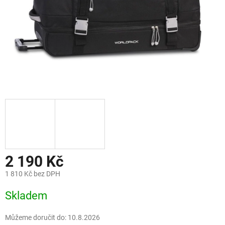
2 190 Kč
1 810 Kč bez DPH
Měrná
Skladem
cena:
Můžeme doručit do:
10.8.2026