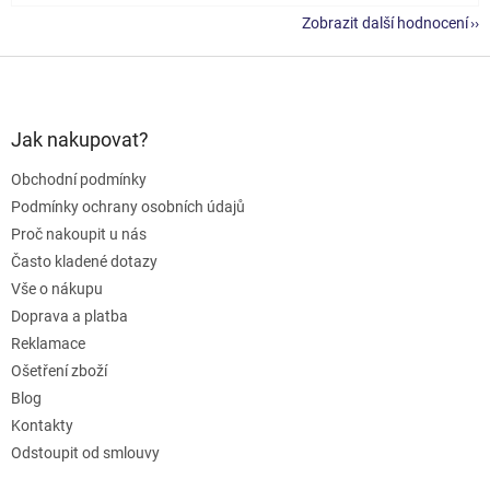
Zobrazit další hodnocení
Z
á
p
a
Jak nakupovat?
t
Obchodní podmínky
í
Podmínky ochrany osobních údajů
Proč nakoupit u nás
Často kladené dotazy
Vše o nákupu
Doprava a platba
Reklamace
Ošetření zboží
Blog
Kontakty
Odstoupit od smlouvy