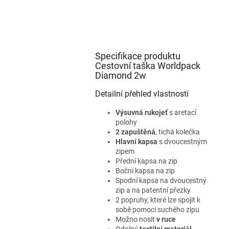
Specifikace produktu
Cestovní taška Worldpack
Diamond 2w
Detailní přehled vlastností
Výsuvná rukojeť
s aretací
polohy
2 zapuštěná
, tichá kolečka
Hlavní kapsa
s dvoucestným
zipem
Přední kapsa na zip
Boční kapsa na zip
Spodní kapsa na dvoucestný
zip a na patentní přezky
2 popruhy, které lze spojit k
sobě pomocí suchého zipu
Možno nosit
v ruce
Odolný
textilní materiál