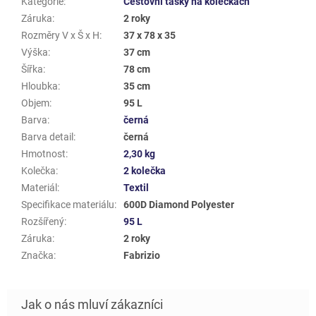
Kategorie
:
Cestovní tašky na kolečkách
Záruka
:
2 roky
Rozměry V x Š x H
:
37 x 78 x 35
Výška
:
37 cm
Šířka
:
78 cm
Hloubka
:
35 cm
Objem
:
95 L
Barva
:
černá
Barva detail
:
černá
Hmotnost
:
2,30 kg
Kolečka
:
2 kolečka
Materiál
:
Textil
Specifikace materiálu
:
600D Diamond Polyester
Rozšířený
:
95 L
Záruka
:
2 roky
Značka
:
Fabrizio