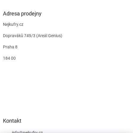
Adresa prodejny
Nejkufry.cz
Dopraváků 749/3 (Areál Genius)
Praha 8
184 00
Kontakt
info
@
nejkufry.cz