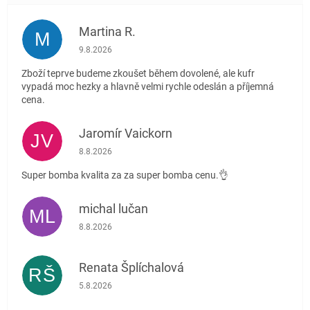
Martina R.
M
Hodnocení obchodu je 5 z 5 hvězdiček.
9.8.2026
Zboží teprve budeme zkoušet během dovolené, ale kufr
vypadá moc hezky a hlavně velmi rychle odeslán a příjemná
cena.
Jaromír Vaickorn
JV
Hodnocení obchodu je 5 z 5 hvězdiček.
8.8.2026
Super bomba kvalita za za super bomba cenu.👌
michal lučan
ML
Hodnocení obchodu je 5 z 5 hvězdiček.
8.8.2026
Renata Šplíchalová
RŠ
Hodnocení obchodu je 5 z 5 hvězdiček.
5.8.2026