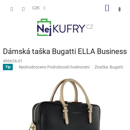
Přejít
NÁKUP
na
CZK
obsah
KOŠÍK
Dámská taška Bugatti ELLA Business
496626-01
Průměrné
Neohodnoceno
Podrobnosti hodnocení
Značka:
Bugatti
Tip
hodnocení
produktu
je
0,0
z
5
hvězdiček.