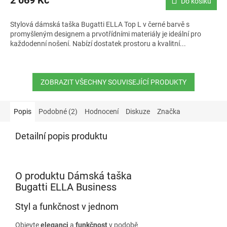
2 069 Kč
Do košíku
Stylová dámská taška Bugatti ELLA Top L v černé barvě s
promyšleným designem a prvotřídními materiály je ideální pro
každodenní nošení. Nabízí dostatek prostoru a kvalitní...
ZOBRAZIT VŠECHNY SOUVISEJÍCÍ PRODUKTY
Popis
Podobné (2)
Hodnocení
Diskuze
Značka
Detailní popis produktu
O produktu Dámská taška
Bugatti ELLA Business
Styl a funkčnost v jednom
Objevte
eleganci
a
funkčnost
v podobě