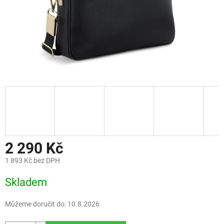
2 290 Kč
1 893 Kč bez DPH
Měrná
Skladem
cena:
Můžeme doručit do:
10.8.2026