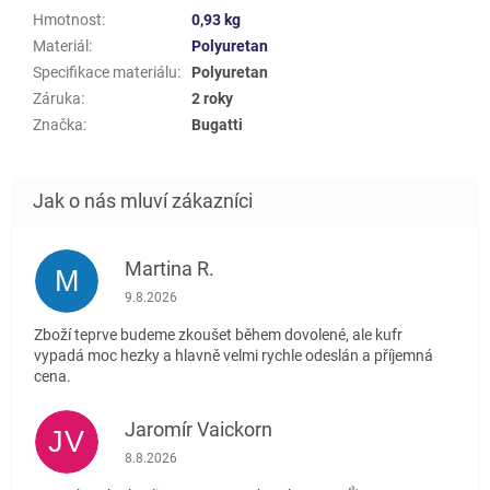
Hmotnost
:
0,93 kg
Materiál
:
Polyuretan
Specifikace materiálu
:
Polyuretan
Záruka
:
2 roky
Značka
:
Bugatti
Martina R.
M
Hodnocení obchodu je 5 z 5 hvězdiček.
9.8.2026
Zboží teprve budeme zkoušet během dovolené, ale kufr
vypadá moc hezky a hlavně velmi rychle odeslán a příjemná
cena.
Jaromír Vaickorn
JV
Hodnocení obchodu je 5 z 5 hvězdiček.
8.8.2026