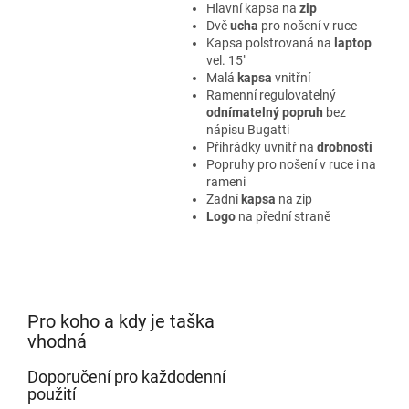
Hlavní kapsa na
zip
Dvě
ucha
pro nošení v ruce
Kapsa polstrovaná na
laptop
vel. 15"
Malá
kapsa
vnitřní
Ramenní regulovatelný
odnímatelný popruh
bez
nápisu Bugatti
Přihrádky uvnitř na
drobnosti
Popruhy pro nošení v ruce i na
rameni
Zadní
kapsa
na zip
Logo
na přední straně
Pro koho a kdy je taška
vhodná
Doporučení pro každodenní
použití