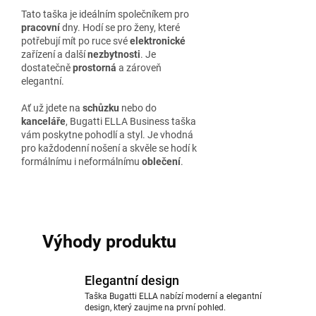
Tato taška je ideálním společníkem pro
pracovní
dny. Hodí se pro ženy, které
potřebují mít po ruce své
elektronické
zařízení a další
nezbytnosti
. Je
dostatečně
prostorná
a zároveň
elegantní.
Ať už jdete na
schůzku
nebo do
kanceláře
, Bugatti ELLA Business taška
vám poskytne pohodlí a styl. Je vhodná
pro každodenní nošení a skvěle se hodí k
formálnímu i neformálnímu
oblečení
.
Výhody produktu
Elegantní design
Taška Bugatti ELLA nabízí moderní a elegantní
design, který zaujme na první pohled.