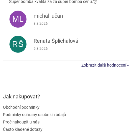
Super bomba kvalita za za super bomba cenu.👌
michal lučan
ML
Hodnocení obchodu je 5 z 5 hvězdiček.
8.8.2026
Renata Šplíchalová
RŠ
Hodnocení obchodu je 5 z 5 hvězdiček.
5.8.2026
Zobrazit další hodnocení
Z
á
p
a
Jak nakupovat?
t
Obchodní podmínky
í
Podmínky ochrany osobních údajů
Proč nakoupit u nás
Často kladené dotazy