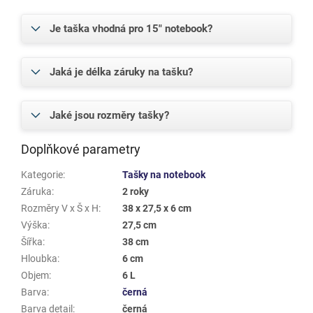
Je taška vhodná pro 15" notebook?
Jaká je délka záruky na tašku?
Jaké jsou rozměry tašky?
Doplňkové parametry
Kategorie
:
Tašky na notebook
Záruka
:
2 roky
Rozměry V x Š x H
:
38 x 27,5 x 6 cm
Výška
:
27,5 cm
Šířka
:
38 cm
Hloubka
:
6 cm
Objem
:
6 L
Barva
:
černá
Barva detail
:
černá