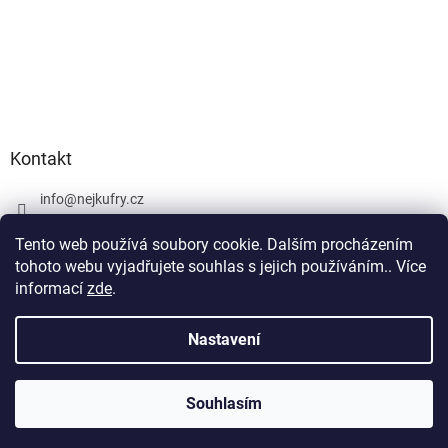
Kontakt
info
@
nejkufry.cz
+420 734 212 086
Tento web používá soubory cookie. Dalším procházením
Facebook
tohoto webu vyjadřujete souhlas s jejich používáním.. Více
informací
zde
.
Nastavení
Vytvořil Shoptet Premium
Souhlasím
Copyright 2026
nejkufry.cz
. Všechna práva vyhrazena.