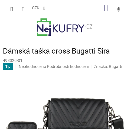
Přejít
NÁKUP
na
CZK
obsah
KOŠÍK
Dámská taška cross Bugatti Sira
493320-01
Průměrné
Neohodnoceno
Podrobnosti hodnocení
Značka:
Bugatti
Tip
hodnocení
produktu
je
0,0
z
5
hvězdiček.