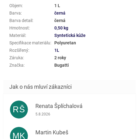
Objem
:
1 L
Barva
:
černá
Barva detail
:
černá
Hmotnost
:
0,50 kg
Materiál
:
Syntetická kůže
Specifikace materiálu
:
Polyuretan
Rozšířený
:
1L
Záruka
:
2 roky
Značka
:
Bugatti
Renata Šplíchalová
RŠ
Hodnocení obchodu je 5 z 5 hvězdiček.
5.8.2026
Martin Kubeš
MK
Hodnocení obchodu je 5 z 5 hvězdiček.