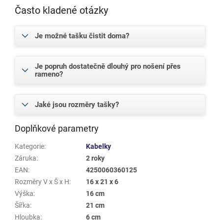
Často kladené otázky
Je možné tašku čistit doma?
Je popruh dostatečně dlouhý pro nošení přes
rameno?
Jaké jsou rozměry tašky?
Doplňkové parametry
Kategorie
:
Kabelky
Záruka
:
2 roky
EAN
:
4250060360125
Rozměry V x Š x H
:
16 x 21 x 6
Výška
:
16 cm
Šířka
:
21 cm
Hloubka
:
6 cm