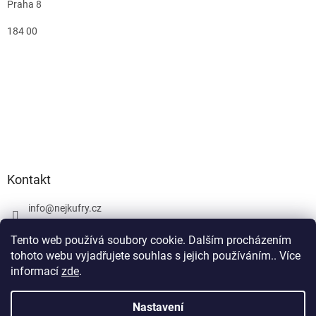
Praha 8
184 00
Kontakt
info
@
nejkufry.cz
+420 734 212 086
Tento web používá soubory cookie. Dalším procházením
Facebook
tohoto webu vyjadřujete souhlas s jejich používáním.. Více
informací
zde
.
Nastavení
Vytvořil Shoptet Premium