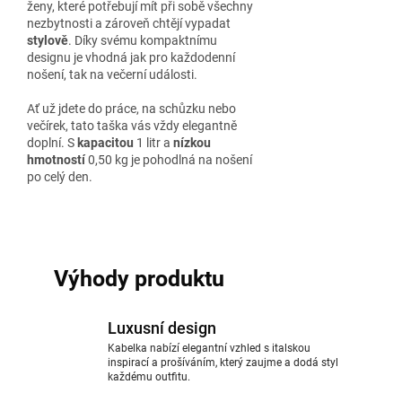
ženy, které potřebují mít při sobě všechny
nezbytnosti a zároveň chtějí vypadat
stylově
. Díky svému kompaktnímu
designu je vhodná jak pro každodenní
nošení, tak na večerní události.
Ať už jdete do práce, na schůzku nebo
večírek, tato taška vás vždy elegantně
doplní. S
kapacitou
1 litr a
nízkou
hmotností
0,50 kg je pohodlná na nošení
po celý den.
Výhody produktu
Luxusní design
Kabelka nabízí elegantní vzhled s italskou
inspirací a prošíváním, který zaujme a dodá styl
každému outfitu.