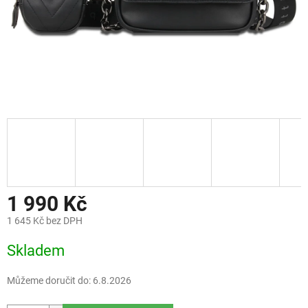
1 990 Kč
1 645 Kč bez DPH
Měrná
Skladem
cena:
Můžeme doručit do:
6.8.2026