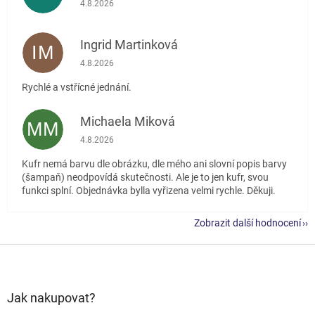
4.8.2026
Ingrid Martinková
IM
Hodnocení obchodu je 5 z 5 hvězdiček.
4.8.2026
Rychlé a vstřícné jednání.
Michaela Miková
MM
Hodnocení obchodu je 5 z 5 hvězdiček.
4.8.2026
Kufr nemá barvu dle obrázku, dle mého ani slovní popis barvy
(šampaň) neodpovídá skutečnosti. Ale je to jen kufr, svou
funkci splní. Objednávka bylla vyřizena velmi rychle. Děkuji.
Zobrazit další hodnocení
Z
á
p
a
Jak nakupovat?
t