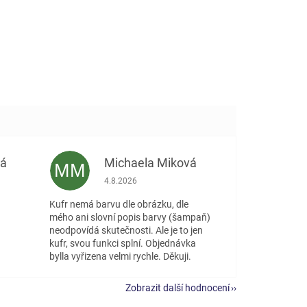
vá
Michaela Miková
MM
 5 z 5 hvězdiček.
Hodnocení obchodu je 5 z 5 hvězdiček.
4.8.2026
Kufr nemá barvu dle obrázku, dle
mého ani slovní popis barvy (šampaň)
neodpovídá skutečnosti. Ale je to jen
kufr, svou funkci splní. Objednávka
bylla vyřizena velmi rychle. Děkuji.
Zobrazit další hodnocení