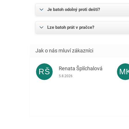
Je batoh odolný proti dešti?
Lze batoh prát v pračce?
Renata Šplíchalová
RŠ
M
Hodnocení obchodu je 5 z 5 hvězdiček.
5.8.2026