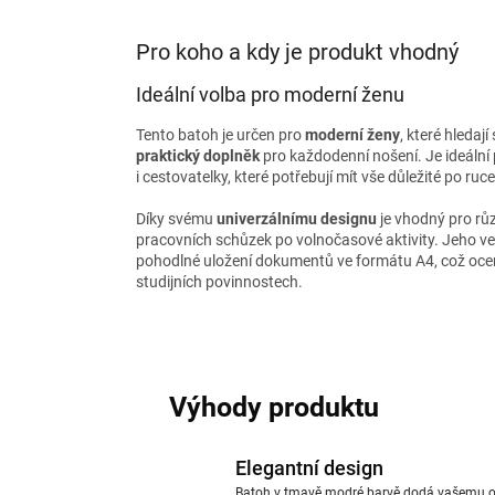
Pro koho a kdy je produkt vhodný
Ideální volba pro moderní ženu
Tento batoh je určen pro
moderní ženy
, které hledaj
praktický doplněk
pro každodenní nošení. Je ideální
i cestovatelky, které potřebují mít vše důležité po ruce
Díky svému
univerzálnímu designu
je vhodný pro růz
pracovních schůzek po volnočasové aktivity. Jeho v
pohodlné uložení dokumentů ve formátu A4, což ocení
studijních povinnostech.
Výhody produktu
Elegantní design
Batoh v tmavě modré barvě dodá vašemu out