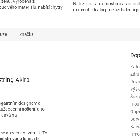
 ženu. Vyrobena z
Nabízí dostatek prostoru a vodoo
udivého materiálu, nabízí chytrý
materiál. Ideální pro každodenní po
apes a ekologický přístup díky...
kuze
Značka
Dop
Kate
Záru
ring Akira
Rozm
Výšk
Šířk
egantním
designem a
Hlou
 každodenní
nošení
, a to
Obj
řidává na
Barv
Barva
 se otevírá do tvaru U. To
Hmo
polstrovaná kapsa
je