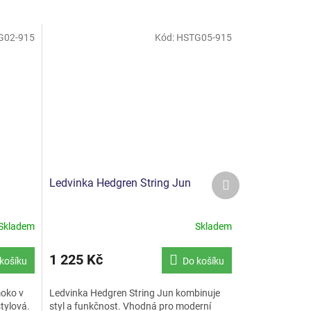
G02-915
Kód:
HSTG05-915
Další
Ledvinka Hedgren String Jun
produkt
Skladem
Skladem
1 225 Kč
košíku
Do košíku
oko v
Ledvinka Hedgren String Jun kombinuje
tylová.
styl a funkčnost. Vhodná pro moderní