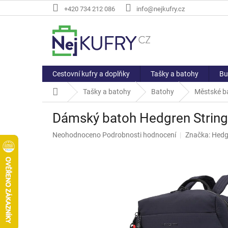
Přejít
+420 734 212 086
info@nejkufry.cz
na
obsah
Cestovní kufry a doplňky
Tašky a batohy
Bu
Domů
Tašky a batohy
Batohy
Městské b
Dámský batoh Hedgren String
Průměrné
Neohodnoceno
Podrobnosti hodnocení
Značka:
Hedg
hodnocení
produktu
je
0,0
z
5
hvězdiček.