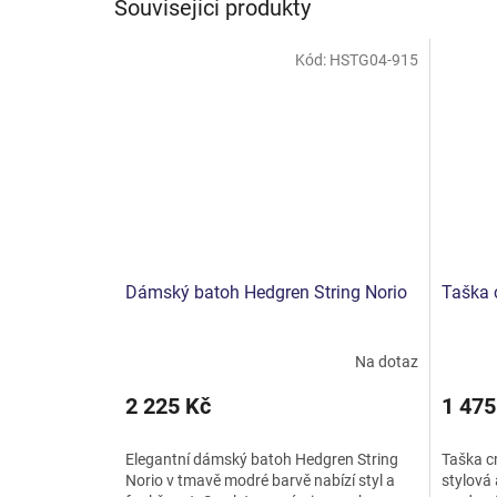
Související produkty
Kód:
HSTG04-915
Dámský batoh Hedgren String Norio
Taška 
Na dotaz
2 225 Kč
1 475
Elegantní dámský batoh Hedgren String
Taška c
Norio v tmavě modré barvě nabízí styl a
stylová