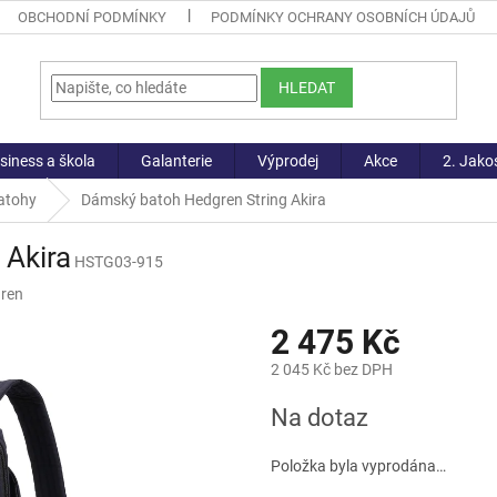
OBCHODNÍ PODMÍNKY
PODMÍNKY OCHRANY OSOBNÍCH ÚDAJŮ
HLEDAT
siness a škola
Galanterie
Výprodej
Akce
2. Jako
atohy
Dámský batoh Hedgren String Akira
 Akira
HSTG03-915
ren
2 475 Kč
2 045 Kč bez DPH
Měrná
Na dotaz
cena:
Položka byla vyprodána…