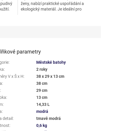
dpudivý
ženy, nabízí praktické uspořádání a
užití.
ekologický materiál. Je ideální pro
každodenní nošení.
lňkové parametry
gorie
:
Městské batohy
ka
:
2 roky
ěry V x Š x H
:
38 x 29 x 13 cm
a
:
38 cm
a
:
29 cm
bka
:
13 cm
em
:
14,33 L
a
:
modrá
 detail
:
tmavě modrá
tnost
:
0,6 kg