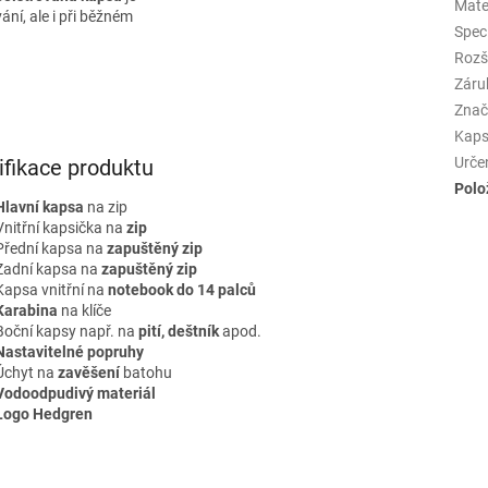
Mate
ání, ale i při běžném
Spec
Rozš
Záru
Znač
Kaps
Urče
ifikace produktu
Polo
Hlavní kapsa
na zip
Vnitřní kapsička na
zip
Přední kapsa na
zapuštěný zip
Zadní kapsa na
zapuštěný zip
Kapsa vnitřní na
notebook do 14 palců
Karabina
na klíče
Boční kapsy např. na
pití, deštník
apod.
Nastavitelné popruhy
Úchyt na
zavěšení
batohu
Vodoodpudivý materiál
Logo Hedgren