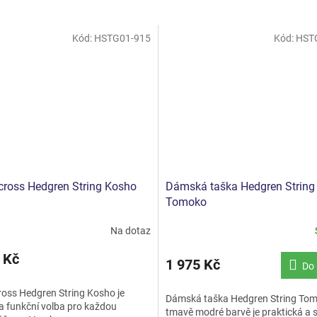
Kód:
HSTG01-915
Kód:
HST
cross Hedgren String Kosho
Dámská taška Hedgren String
Tomoko
Na dotaz
 Kč
1 975 Kč
Do 
ross Hedgren String Kosho je
Dámská taška Hedgren String Tom
 a funkční volba pro každou
tmavě modré barvě je praktická a s