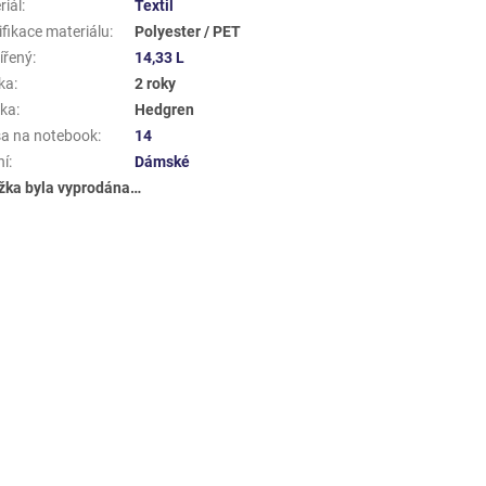
riál
:
Textil
ifikace materiálu
:
Polyester / PET
ířený
:
14,33 L
ka
:
2 roky
ka
:
Hedgren
a na notebook
:
14
ní
:
Dámské
žka byla vyprodána…