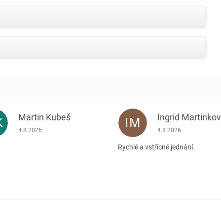
Martin Kubeš
Ingrid Martinko
K
IM
Hodnocení obchodu je 5 z 5 hvězdiček.
Hodnocení obchodu je
4.8.2026
4.8.2026
Rychlé a vstřícné jednání.