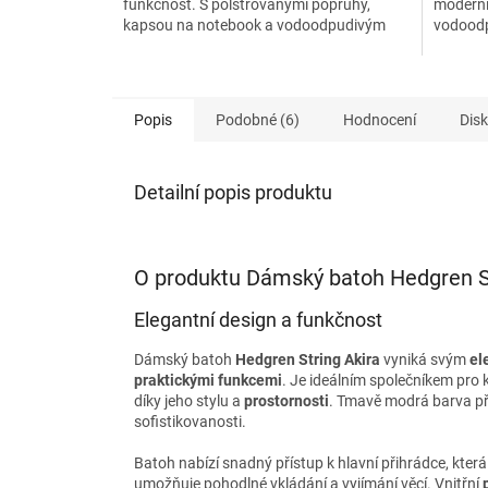
funkčnost. S polstrovanými popruhy,
moderní
kapsou na notebook a vodoodpudivým
vodoodp
materiálem je ideální pro...
systém k
Popis
Podobné (6)
Hodnocení
Dis
Detailní popis produktu
O produktu Dámský batoh Hedgren St
Elegantní design a funkčnost
Dámský batoh
Hedgren String Akira
vyniká svým
el
praktickými funkcemi
. Je ideálním společníkem pro
díky jeho stylu a
prostornosti
. Tmavě modrá barva p
sofistikovanosti.
Batoh nabízí snadný přístup k hlavní přihrádce, která
umožňuje pohodlné vkládání a vyjímání věcí. Vnitřní