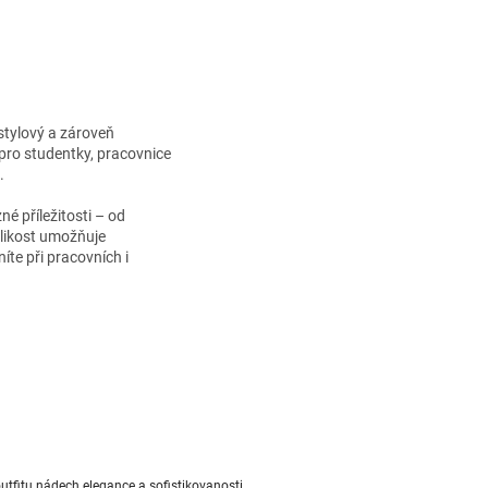
í stylový a zároveň
 pro studentky, pracovnice
.
né příležitosti – od
elikost umožňuje
te při pracovních i
fitu nádech elegance a sofistikovanosti.