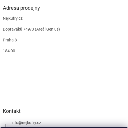
Adresa prodejny
Nejkufry.cz
Dopraváků 749/3 (Areál Genius)
Praha 8
184 00
Kontakt
info
@
nejkufry.cz