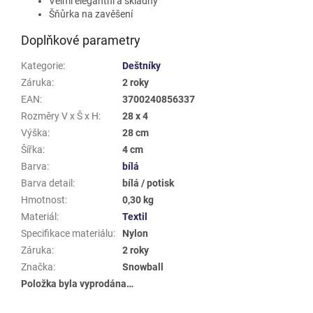
Velmi elegantní a skladný
Šňůrka na zavěšení
Doplňkové parametry
Kategorie
:
Deštníky
Záruka
:
2 roky
EAN
:
3700240856337
Rozměry V x Š x H
:
28 x 4
Výška
:
28 cm
Šířka
:
4 cm
Barva
:
bílá
Barva detail
:
bílá / potisk
Hmotnost
:
0,30 kg
Materiál
:
Textil
Specifikace materiálu
:
Nylon
Záruka
:
2 roky
Značka
:
Snowball
Položka byla vyprodána…