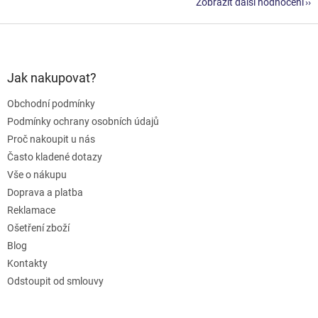
Zobrazit další hodnocení
Z
á
p
a
Jak nakupovat?
t
Obchodní podmínky
í
Podmínky ochrany osobních údajů
Proč nakoupit u nás
Často kladené dotazy
Vše o nákupu
Doprava a platba
Reklamace
Ošetření zboží
Blog
Kontakty
Odstoupit od smlouvy