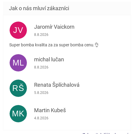
Jaromír Vaickorn
JV
Hodnocení obchodu je 5 z 5 hvězdiček.
8.8.2026
Super bomba kvalita za za super bomba cenu.👌
michal lučan
ML
Hodnocení obchodu je 5 z 5 hvězdiček.
8.8.2026
Renata Šplíchalová
RŠ
Hodnocení obchodu je 5 z 5 hvězdiček.
5.8.2026
Martin Kubeš
MK
Hodnocení obchodu je 5 z 5 hvězdiček.
4.8.2026