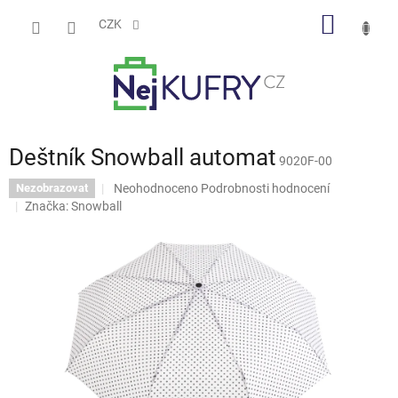
Přejít
NÁKUP
na
CZK
obsah
KOŠÍK
Deštník Snowball automat
9020F-00
Průměrné
Neohodnoceno
Podrobnosti hodnocení
Nezobrazovat
hodnocení
Značka:
Snowball
produktu
je
0,0
z
5
hvězdiček.