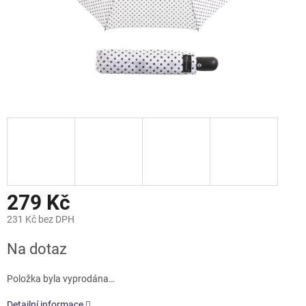
279 Kč
231 Kč bez DPH
Měrná
Na dotaz
cena:
Položka byla vyprodána…
Detailní informace