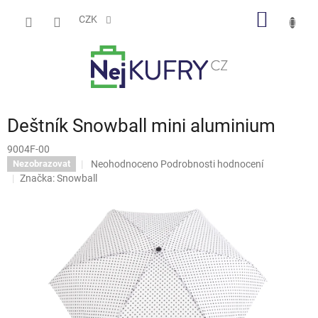
Přejít
NÁKUP
na
CZK
obsah
KOŠÍK
Deštník Snowball mini aluminium
9004F-00
Průměrné
Neohodnoceno
Podrobnosti hodnocení
Nezobrazovat
hodnocení
Značka:
Snowball
produktu
je
0,0
z
5
hvězdiček.