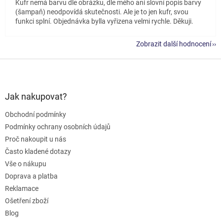
Kufr nemá barvu dle obrázku, dle mého ani slovní popis barvy
(šampaň) neodpovídá skutečnosti. Ale je to jen kufr, svou
funkci splní. Objednávka bylla vyřizena velmi rychle. Děkuji.
Zobrazit další hodnocení
Z
á
p
a
Jak nakupovat?
t
Obchodní podmínky
í
Podmínky ochrany osobních údajů
Proč nakoupit u nás
Často kladené dotazy
Vše o nákupu
Doprava a platba
Reklamace
Ošetření zboží
Blog