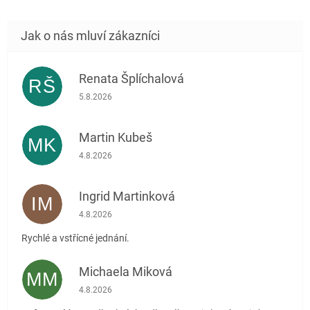
Renata Šplíchalová
RŠ
Hodnocení obchodu je 5 z 5 hvězdiček.
5.8.2026
Martin Kubeš
MK
Hodnocení obchodu je 5 z 5 hvězdiček.
4.8.2026
Ingrid Martinková
IM
Hodnocení obchodu je 5 z 5 hvězdiček.
4.8.2026
Rychlé a vstřícné jednání.
Michaela Miková
MM
Hodnocení obchodu je 5 z 5 hvězdiček.
4.8.2026