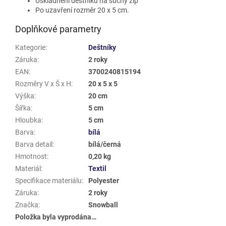
Uskladnění deštníku na suchý zip
Po uzavření rozměr 20 x 5 cm.
Doplňkové parametry
Kategorie
:
Deštníky
Záruka
:
2 roky
EAN
:
3700240815194
Rozměry V x Š x H
:
20 x 5 x 5
Výška
:
20 cm
Šířka
:
5 cm
Hloubka
:
5 cm
Barva
:
bílá
Barva detail
:
bílá/černá
Hmotnost
:
0,20 kg
Materiál
:
Textil
Specifikace materiálu
:
Polyester
Záruka
:
2 roky
Značka
:
Snowball
Položka byla vyprodána…