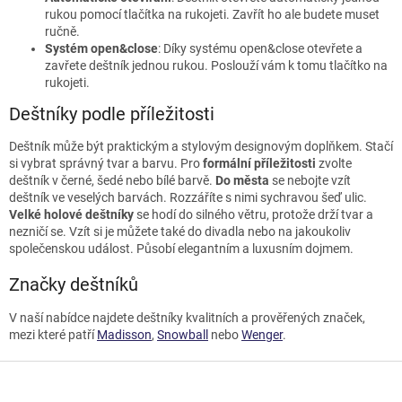
rukou pomocí tlačítka na rukojeti. Zavřít ho ale budete muset
ručně.
Systém open&close
: Díky systému open&close otevřete a
zavřete deštník jednou rukou. Poslouží vám k tomu tlačítko na
rukojeti.
Deštníky podle příležitosti
Deštník může být praktickým a stylovým designovým doplňkem. Stačí
si vybrat správný tvar a barvu. Pro
formální příležitosti
zvolte
deštník v černé, šedé nebo bílé barvě.
Do města
se nebojte vzít
deštník ve veselých barvách. Rozzáříte s nimi sychravou šeď ulic.
Velké holové deštníky
se hodí do silného větru, protože drží tvar a
nezničí se. Vzít si je můžete také do divadla nebo na jakoukoliv
společenskou událost. Působí elegantním a luxusním dojmem.
Značky deštníků
V naší nabídce najdete deštníky kvalitních a prověřených značek,
mezi které patří
Madisson
,
Snowball
nebo
Wenger
.
Z
á