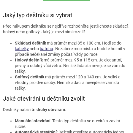
Jaký typ deštníku si vybrat
Před nákupem deštníku se nejdříve rozhodněte, jestli chcete skládací,
holový nebo golfový. Jaký je mezi nimi rozdíl?
Skládací deštník
má průměr mezi 85 a 100 cm. Hodí se do
kabelky
nebo
batohu
. Nezabere moc místa a budete ho mít v
případě nečekané změny počasí vždy po ruce.
Holový deštník
má průměr mezi 95 a 115 cm. Je elegantní,
pevný a odolný vůči větru. Není skládací a nevejde se vám do
tašky.
Golfový deštník
má průměr mezi 120 a 140 cm. Je velký a
vhodný pro dvě osoby. Není skládací a nevejde se vám do
tašky.
Jaké otevírání u deštníku zvolit
Deštníky nabízí
tři druhy otevírání
:
Manuální otevírání
: Tento typ deštníku se otevírá a zavírá
ručně.
Automatické otevírání
: Deštník otevřete automaticky jednou