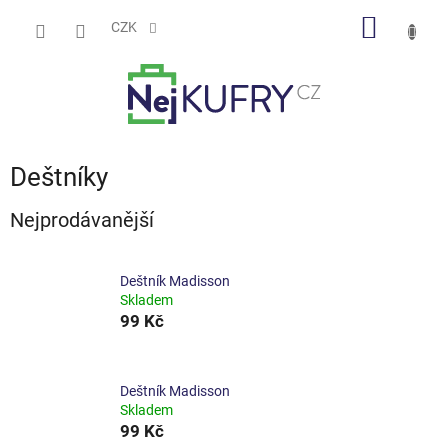
Přejít
NÁKUP
na
CZK
obsah
KOŠÍK
Deštníky
Nejprodávanější
Deštník Madisson
Skladem
99 Kč
Deštník Madisson
Skladem
99 Kč