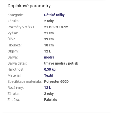
Doplňkové parametry
Kategorie
:
Dětské tašky
Záruka
:
2 roky
Rozměry V x Š x H
:
21 x 39 x 18 cm
Výška
:
21 cm
Šířka
:
39 cm
Hloubka
:
18 cm
Objem
:
12 L
Barva
:
modrá
Barva detail
:
tmavě modrá / potisk
Hmotnost
:
0,50 kg
Materiál
:
Textil
Specifikace materiálu
:
Polyester 600D
Rozšířený
:
12 L
Záruka
:
2 roky
Značka
:
Fabrizio