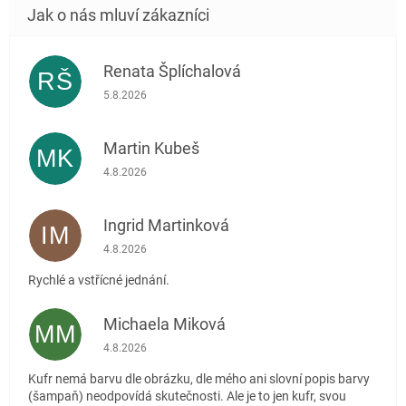
Renata Šplíchalová
RŠ
Hodnocení obchodu je 5 z 5 hvězdiček.
5.8.2026
Martin Kubeš
MK
Hodnocení obchodu je 5 z 5 hvězdiček.
4.8.2026
Ingrid Martinková
IM
Hodnocení obchodu je 5 z 5 hvězdiček.
4.8.2026
Rychlé a vstřícné jednání.
Michaela Miková
MM
Hodnocení obchodu je 5 z 5 hvězdiček.
4.8.2026
Kufr nemá barvu dle obrázku, dle mého ani slovní popis barvy
(šampaň) neodpovídá skutečnosti. Ale je to jen kufr, svou