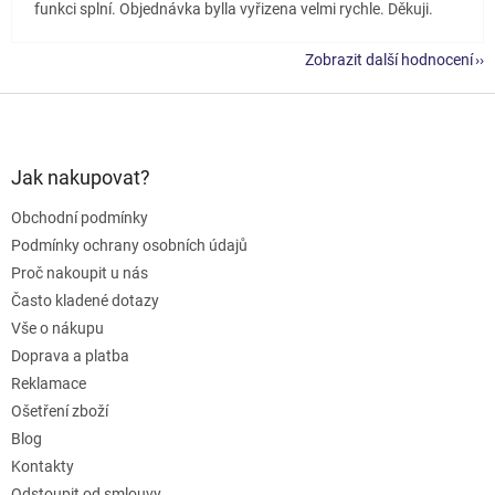
funkci splní. Objednávka bylla vyřizena velmi rychle. Děkuji.
Zobrazit další hodnocení
Z
á
p
a
Jak nakupovat?
t
Obchodní podmínky
í
Podmínky ochrany osobních údajů
Proč nakoupit u nás
Často kladené dotazy
Vše o nákupu
Doprava a platba
Reklamace
Ošetření zboží
Blog
Kontakty
Odstoupit od smlouvy