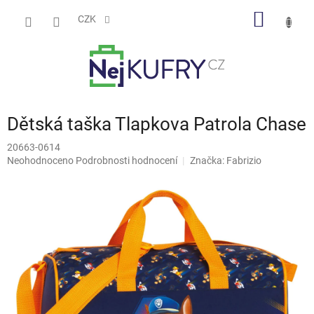
Přejít
NÁKUP
na
CZK
obsah
KOŠÍK
Dětská taška Tlapkova Patrola Chase
20663-0614
Průměrné
Neohodnoceno
Podrobnosti hodnocení
Značka:
Fabrizio
hodnocení
produktu
je
0,0
z
5
hvězdiček.