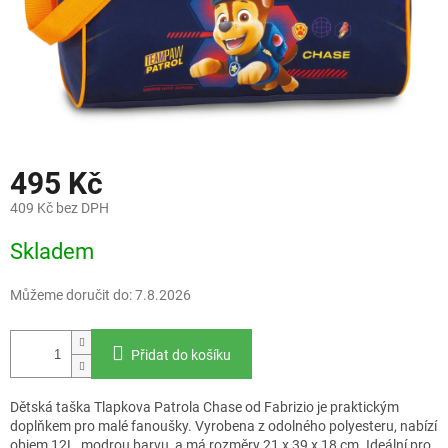
495 Kč
409 Kč bez DPH
Měrná
Skladem
cena:
Můžeme doručit do:
7.8.2026
Přidat do košíku
Dětská taška Tlapkova Patrola Chase od Fabrizio je praktickým
doplňkem pro malé fanoušky. Vyrobena z odolného polyesteru, nabízí
objem 12L, modrou barvu, a má rozměry 21 x 39 x 18 cm. Ideální pro