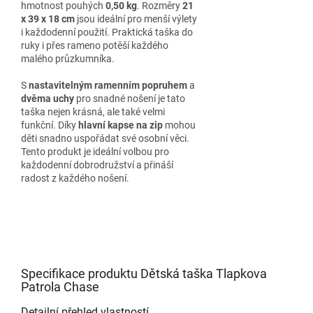
hmotnost pouhých
0,50 kg
. Rozměry
21
x 39 x 18 cm
jsou ideální pro menší výlety
i každodenní použití. Praktická taška do
ruky i přes rameno potěší každého
malého průzkumníka.
S
nastavitelným ramenním popruhem
a
dvěma uchy
pro snadné nošení je tato
taška nejen krásná, ale také velmi
funkční. Díky
hlavní kapse na zip
mohou
děti snadno uspořádat své osobní věci.
Tento produkt je ideální volbou pro
každodenní dobrodružství a přináší
radost z každého nošení.
Specifikace produktu Dětská taška Tlapkova
Patrola Chase
Detailní přehled vlastností