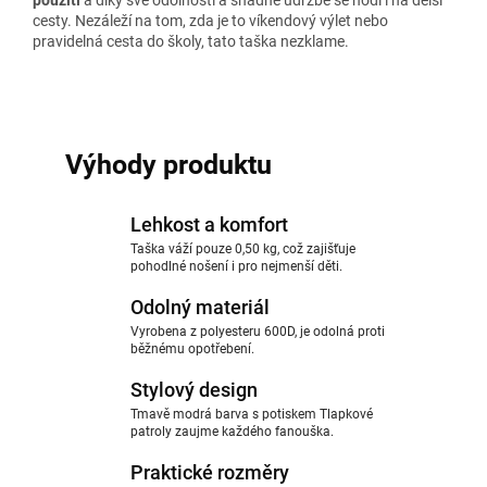
použití
a díky své odolnosti a snadné údržbě se hodí i na delší
cesty. Nezáleží na tom, zda je to víkendový výlet nebo
pravidelná cesta do školy, tato taška nezklame.
Výhody produktu
Lehkost a komfort
Taška váží pouze 0,50 kg, což zajišťuje
pohodlné nošení i pro nejmenší děti.
Odolný materiál
Vyrobena z polyesteru 600D, je odolná proti
běžnému opotřebení.
Stylový design
Tmavě modrá barva s potiskem Tlapkové
patroly zaujme každého fanouška.
Praktické rozměry