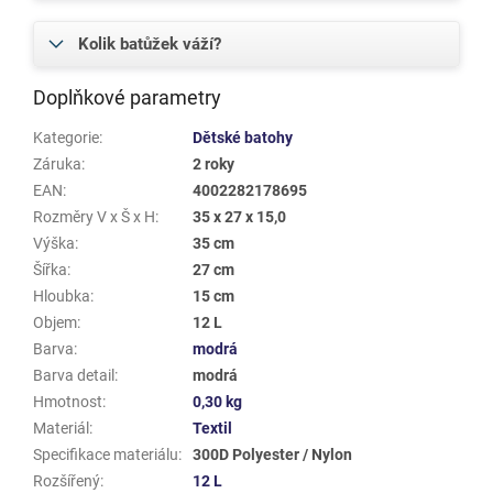
Kolik batůžek váží?
Doplňkové parametry
Kategorie
:
Dětské batohy
Záruka
:
2 roky
EAN
:
4002282178695
Rozměry V x Š x H
:
35 x 27 x 15,0
Výška
:
35 cm
Šířka
:
27 cm
Hloubka
:
15 cm
Objem
:
12 L
Barva
:
modrá
Barva detail
:
modrá
Hmotnost
:
0,30 kg
Materiál
:
Textil
Specifikace materiálu
:
300D Polyester / Nylon
Rozšířený
:
12 L