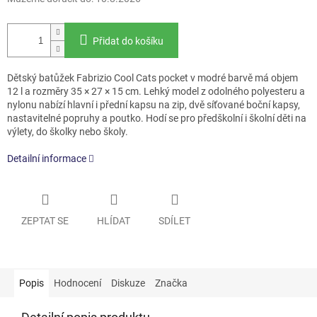
Přidat do košíku
Dětský batůžek Fabrizio Cool Cats pocket v modré barvě má objem
12 l a rozměry 35 × 27 × 15 cm. Lehký model z odolného polyesteru a
nylonu nabízí hlavní i přední kapsu na zip, dvě síťované boční kapsy,
nastavitelné popruhy a poutko. Hodí se pro předškolní i školní děti na
výlety, do školky nebo školy.
Detailní informace
ZEPTAT SE
HLÍDAT
SDÍLET
Popis
Hodnocení
Diskuze
Značka