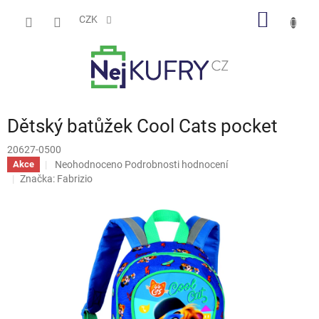
Přejít
NÁKUP
na
CZK
obsah
KOŠÍK
Dětský batůžek Cool Cats pocket
20627-0500
Průměrné
Neohodnoceno
Podrobnosti hodnocení
Akce
hodnocení
Značka:
Fabrizio
produktu
je
0,0
z
5
hvězdiček.