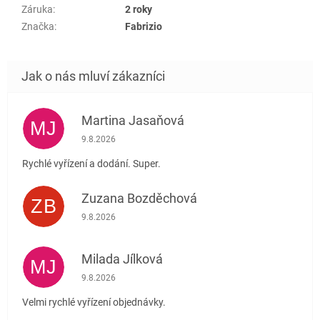
Záruka
:
2 roky
Značka
:
Fabrizio
Martina Jasaňová
MJ
Hodnocení obchodu je 5 z 5 hvězdiček.
9.8.2026
Rychlé vyřízení a dodání. Super.
Zuzana Bozděchová
ZB
Hodnocení obchodu je 5 z 5 hvězdiček.
9.8.2026
Milada Jílková
MJ
Hodnocení obchodu je 5 z 5 hvězdiček.
9.8.2026
Velmi rychlé vyřízení objednávky.