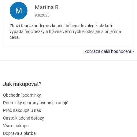
Martina R.
M
Hodnocení obchodu je 5 z 5 hvězdiček.
9.8.2026
Zboží teprve budeme zkoušet během dovolené, ale kufr
vypadá moc hezky a hlavně velmi rychle odeslán a příjemná
cena.
Zobrazit další hodnocení
Z
á
p
a
Jak nakupovat?
t
Obchodní podmínky
í
Podmínky ochrany osobních údajů
Proč nakoupit u nás
Často kladené dotazy
Vše o nákupu
Doprava a platba