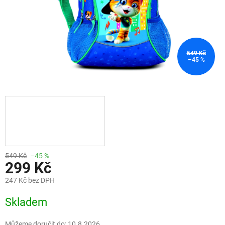
549 Kč
–45 %
549 Kč
–45 %
299 Kč
247 Kč bez DPH
Měrná
Skladem
cena:
Můžeme doručit do:
10.8.2026