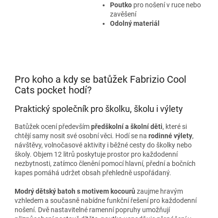
Poutko
pro nošení v ruce nebo
zavěšení
Odolný materiál
Pro koho a kdy se batůžek Fabrizio Cool
Cats pocket hodí?
Praktický společník pro školku, školu i výlety
Batůžek ocení především
předškolní a školní děti
, které si
chtějí samy nosit své osobní věci. Hodí se na
rodinné výlety
,
návštěvy, volnočasové aktivity i běžné cesty do školky nebo
školy. Objem 12 litrů poskytuje prostor pro každodenní
nezbytnosti, zatímco členění pomocí hlavní, přední a bočních
kapes pomáhá udržet obsah přehledně uspořádaný.
Modrý dětský batoh s motivem kocourů
zaujme hravým
vzhledem a současně nabídne funkční řešení pro každodenní
nošení. Dvě nastavitelné ramenní popruhy umožňují