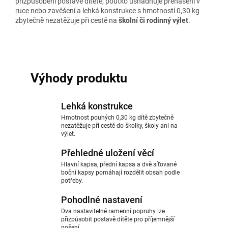
přizpůsobení postavě dítěte, poutko usnadňuje přenášení v
ruce nebo zavěšení a lehká konstrukce s hmotností 0,30 kg
zbytečně nezatěžuje při cestě na
školní či rodinný výlet
.
Výhody produktu
Lehká konstrukce
Hmotnost pouhých 0,30 kg dítě zbytečně
nezatěžuje při cestě do školky, školy ani na
výlet.
Přehledné uložení věcí
Hlavní kapsa, přední kapsa a dvě síťované
boční kapsy pomáhají rozdělit obsah podle
potřeby.
Pohodlné nastavení
Dva nastavitelné ramenní popruhy lze
přizpůsobit postavě dítěte pro příjemnější
nošení.