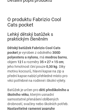
Detailní popis produktu
O produktu Fabrizio Cool
Cats pocket
Lehký dětský batůžek s
praktickým členěním
Dětský batůžek Fabrizio Cool Cats
pocket
je vyroben z odolného
300D
polyesteru a nylonu
, má
modrou barvu
,
objem
12 l
a rozměry
35 × 27 × 15 cm
;
jeho hmotnost činí pouze
0,30 kg
. Díky
motivu kocourů, hlavní kapse na zip a
přední kapse nabízí přehledné místo pro
věci potřebné na rodinné i školní výlety.
Batůžek je určen pro
děti předškolního a
školního věku
, kterým usnadní
samostatné přenášení oblíbených
drobností, svačiny nebo školních potřeb.
Nastavitelné ramenní popruhy