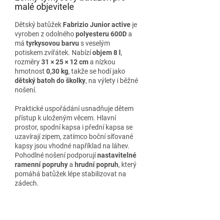
malé objevitele
Dětský batůžek
Fabrizio Junior active
je
vyroben z odolného
polyesteru 600D
a
má
tyrkysovou barvu
s veselým
potiskem zvířátek. Nabízí
objem 8 l
,
rozměry
31 × 25 × 12 cm
a nízkou
hmotnost
0,30 kg
, takže se hodí jako
dětský batoh do školky
, na výlety i běžné
nošení.
Praktické uspořádání usnadňuje dětem
přístup k uloženým věcem. Hlavní
prostor, spodní kapsa i přední kapsa se
uzavírají zipem, zatímco boční síťované
kapsy jsou vhodné například na láhev.
Pohodlné nošení podporují
nastavitelné
ramenní popruhy
a
hrudní popruh
, který
pomáhá batůžek lépe stabilizovat na
zádech.