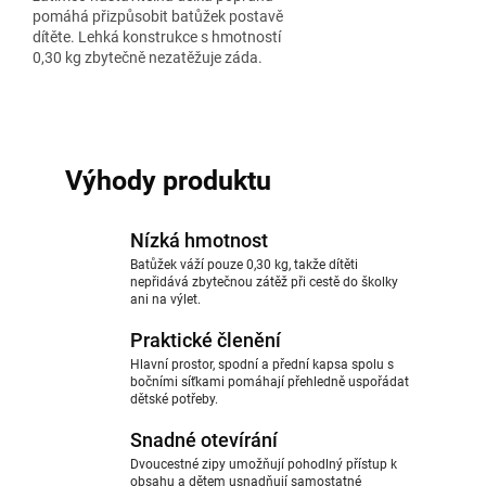
pomáhá přizpůsobit batůžek postavě
dítěte. Lehká konstrukce s hmotností
0,30 kg zbytečně nezatěžuje záda.
Výhody produktu
Nízká hmotnost
Batůžek váží pouze 0,30 kg, takže dítěti
nepřidává zbytečnou zátěž při cestě do školky
ani na výlet.
Praktické členění
Hlavní prostor, spodní a přední kapsa spolu s
bočními síťkami pomáhají přehledně uspořádat
dětské potřeby.
Snadné otevírání
Dvoucestné zipy umožňují pohodlný přístup k
obsahu a dětem usnadňují samostatné