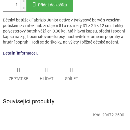
Přidat do košíku
Dětský batůžek Fabrizio Junior active v tyrkysové barvě s veselým
potiskem zvířátek nabízí objem 8 l a rozměry 31 × 25 × 12 cm. Lehký
polyesterový batoh váží jen 0,30 kg. Má hlavní kapsu, přední i spodní
kapsu na zip, boční síťované kapsy, nastavitelné ramenní popruhy a
hrudní popruh. Hodí se do školky, na výlety i běžné dětské nošení.
Detailní informace
ZEPTAT SE
HLÍDAT
SDÍLET
Související produkty
Kód:
20672-2500