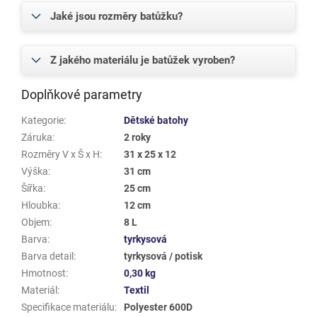
Jaké jsou rozměry batůžku?
Z jakého materiálu je batůžek vyroben?
Doplňkové parametry
Kategorie
:
Dětské batohy
Záruka
:
2 roky
Rozměry V x Š x H
:
31 x 25 x 12
Výška
:
31 cm
Šířka
:
25 cm
Hloubka
:
12 cm
Objem
:
8 L
Barva
:
tyrkysová
Barva detail
:
tyrkysová / potisk
Hmotnost
:
0,30 kg
Materiál
:
Textil
Specifikace materiálu
:
Polyester 600D