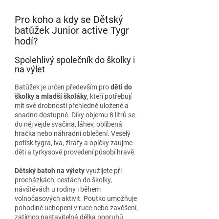
Pro koho a kdy se Dětský
batůžek Junior active Tygr
hodí?
Spolehlivý společník do školky i
na výlet
Batůžek je určen především pro
děti do
školky a mladší školáky
, kteří potřebují
mít své drobnosti přehledně uložené a
snadno dostupné. Díky objemu 8 litrů se
do něj vejde svačina, láhev, oblíbená
hračka nebo náhradní oblečení. Veselý
potisk tygra, lva, žirafy a opičky zaujme
děti a tyrkysové provedení působí hravě.
Dětský batoh na výlety
využijete při
procházkách, cestách do školky,
návštěvách u rodiny i během
volnočasových aktivit. Poutko umožňuje
pohodlné uchopení v ruce nebo zavěšení,
zatímco nastavitelná délka popruhů