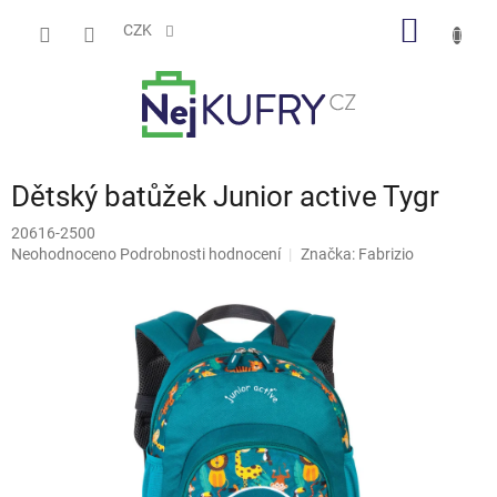
Přejít
NÁKUP
na
CZK
obsah
KOŠÍK
Dětský batůžek Junior active Tygr
20616-2500
Průměrné
Neohodnoceno
Podrobnosti hodnocení
Značka:
Fabrizio
hodnocení
produktu
je
0,0
z
5
hvězdiček.