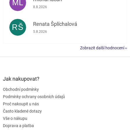
ML
Hodnocení obchodu je 5 z 5 hvězdiček.
8.8.2026
Renata Šplíchalová
RŠ
Hodnocení obchodu je 5 z 5 hvězdiček.
5.8.2026
Zobrazit další hodnocení
Z
á
p
a
Jak nakupovat?
t
Obchodní podmínky
í
Podmínky ochrany osobních údajů
Proč nakoupit u nás
Často kladené dotazy
Vše o nákupu
Doprava a platba