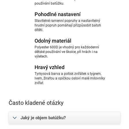
používání batůžku.
Pohodlné nastavení
Stavitelné ramenní popruhy a nastavitelný
hrudní popruh pomáhají přizpůsobit batoh
dítěti.
Odolný materiál
Polyester 600D je vhodný pro každodenní
dětské používání ve školce, při hrách i na
výletech.
Hravý vzhled
Tyrkysová barva a potisk zvířátek s tygrem,
lvem, žirafou a opičkou osloví malé milovníky
zvířat.
Často kladené otázky
Jaký je objem batůžku?