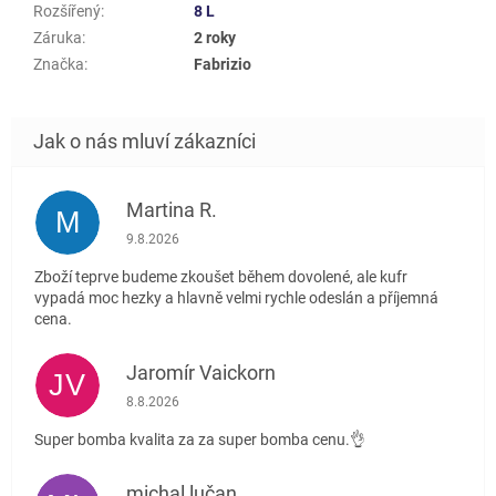
Rozšířený
:
8 L
Záruka
:
2 roky
Značka
:
Fabrizio
Martina R.
M
Hodnocení obchodu je 5 z 5 hvězdiček.
9.8.2026
Zboží teprve budeme zkoušet během dovolené, ale kufr
vypadá moc hezky a hlavně velmi rychle odeslán a příjemná
cena.
Jaromír Vaickorn
JV
Hodnocení obchodu je 5 z 5 hvězdiček.
8.8.2026
Super bomba kvalita za za super bomba cenu.👌
michal lučan