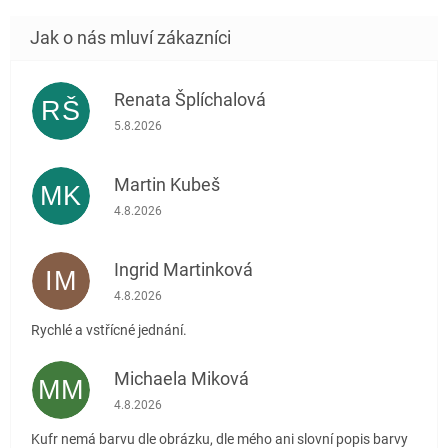
Renata Šplíchalová
RŠ
Hodnocení obchodu je 5 z 5 hvězdiček.
5.8.2026
Martin Kubeš
MK
Hodnocení obchodu je 5 z 5 hvězdiček.
4.8.2026
Ingrid Martinková
IM
Hodnocení obchodu je 5 z 5 hvězdiček.
4.8.2026
Rychlé a vstřícné jednání.
Michaela Miková
MM
Hodnocení obchodu je 5 z 5 hvězdiček.
4.8.2026
Kufr nemá barvu dle obrázku, dle mého ani slovní popis barvy