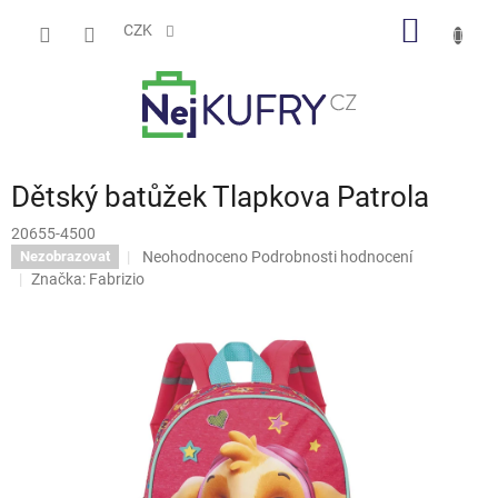
Přejít
NÁKUP
na
CZK
obsah
KOŠÍK
Dětský batůžek Tlapkova Patrola
20655-4500
Průměrné
Neohodnoceno
Podrobnosti hodnocení
Nezobrazovat
hodnocení
Značka:
Fabrizio
produktu
je
0,0
z
5
hvězdiček.