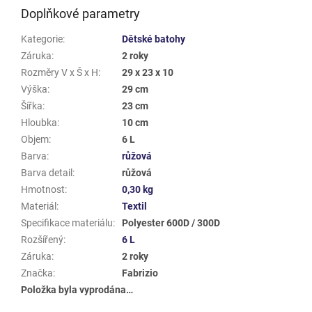
Doplňkové parametry
Kategorie
:
Dětské batohy
Záruka
:
2 roky
Rozměry V x Š x H
:
29 x 23 x 10
Výška
:
29 cm
Šířka
:
23 cm
Hloubka
:
10 cm
Objem
:
6 L
Barva
:
růžová
Barva detail
:
růžová
Hmotnost
:
0,30 kg
Materiál
:
Textil
Specifikace materiálu
:
Polyester 600D / 300D
Rozšířený
:
6 L
Záruka
:
2 roky
Značka
:
Fabrizio
Položka byla vyprodána…