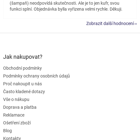
(šampaň) neodpovídá skutečnosti. Ale je to jen kufr, svou
funkci splní. Objednávka bylla vyřizena velmi rychle. Děkuji.
Zobrazit další hodnocení
Z
á
p
a
Jak nakupovat?
t
Obchodní podmínky
í
Podmínky ochrany osobních údajů
Proč nakoupit u nás
Často kladené dotazy
Vše o nákupu
Doprava a platba
Reklamace
Ošetření zboží
Blog
Kontakty