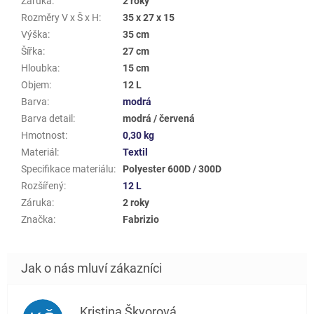
Záruka
:
2 roky
Rozměry V x Š x H
:
35 x 27 x 15
Výška
:
35 cm
Šířka
:
27 cm
Hloubka
:
15 cm
Objem
:
12 L
Barva
:
modrá
Barva detail
:
modrá / červená
Hmotnost
:
0,30 kg
Materiál
:
Textil
Specifikace materiálu
:
Polyester 600D / 300D
Rozšířený
:
12 L
Záruka
:
2 roky
Značka
:
Fabrizio
Kristina Škvorová