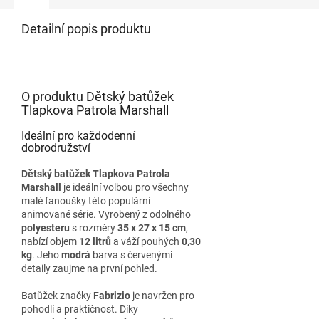
Detailní popis produktu
O produktu Dětský batůžek
Tlapkova Patrola Marshall
Ideální pro každodenní
dobrodružství
Dětský batůžek Tlapkova Patrola
Marshall
je ideální volbou pro všechny
malé fanoušky této populární
animované série. Vyrobený z odolného
polyesteru
s rozměry
35 x 27 x 15 cm
,
nabízí objem
12 litrů
a váží pouhých
0,30
kg
. Jeho
modrá
barva s červenými
detaily zaujme na první pohled.
Batůžek značky
Fabrizio
je navržen pro
pohodlí a praktičnost. Díky