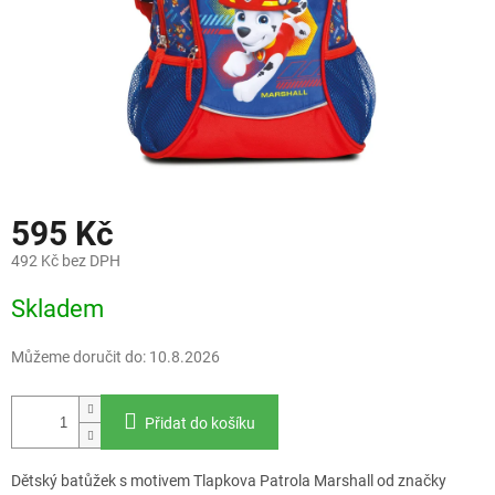
595 Kč
492 Kč bez DPH
Měrná
Skladem
cena:
Můžeme doručit do:
10.8.2026
Přidat do košíku
Dětský batůžek s motivem Tlapkova Patrola Marshall od značky