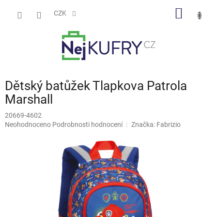
Přejít
NÁKUP
na
CZK
obsah
KOŠÍK
Dětský batůžek Tlapkova Patrola
Marshall
20669-4602
Průměrné
Neohodnoceno
Podrobnosti hodnocení
Značka:
Fabrizio
hodnocení
produktu
je
0,0
z
5
hvězdiček.