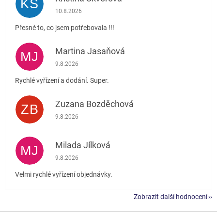
KŠ
Hodnocení obchodu je 5 z 5 hvězdiček.
10.8.2026
Přesně to, co jsem potřebovala !!!
Martina Jasaňová
MJ
Hodnocení obchodu je 5 z 5 hvězdiček.
9.8.2026
Rychlé vyřízení a dodání. Super.
Zuzana Bozděchová
ZB
Hodnocení obchodu je 5 z 5 hvězdiček.
9.8.2026
Milada Jílková
MJ
Hodnocení obchodu je 5 z 5 hvězdiček.
9.8.2026
Velmi rychlé vyřízení objednávky.
Zobrazit další hodnocení
Z