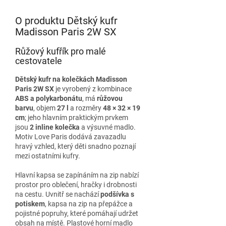
O produktu Dětský kufr
Madisson Paris 2W SX
Růžový kufřík pro malé
cestovatele
Dětský kufr na kolečkách Madisson
Paris 2W SX
je vyrobený z kombinace
ABS a polykarbonátu
, má
růžovou
barvu
, objem
27 l
a rozměry
48 × 32 × 19
cm
; jeho hlavním praktickým prvkem
jsou
2 inline kolečka
a výsuvné madlo.
Motiv Love Paris dodává zavazadlu
hravý vzhled, který děti snadno poznají
mezi ostatními kufry.
Hlavní kapsa se zapínáním na zip nabízí
prostor pro oblečení, hračky i drobnosti
na cestu. Uvnitř se nachází
podšívka s
potiskem
, kapsa na zip na přepážce a
pojistné popruhy, které pomáhají udržet
obsah na místě. Plastové horní madlo