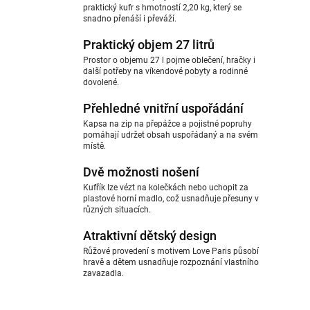
praktický kufr s hmotností 2,20 kg, který se
snadno přenáší i převáží.
Praktický objem 27 litrů
Prostor o objemu 27 l pojme oblečení, hračky i
další potřeby na víkendové pobyty a rodinné
dovolené.
Přehledné vnitřní uspořádání
Kapsa na zip na přepážce a pojistné popruhy
pomáhají udržet obsah uspořádaný a na svém
místě.
Dvě možnosti nošení
Kufřík lze vézt na kolečkách nebo uchopit za
plastové horní madlo, což usnadňuje přesuny v
různých situacích.
Atraktivní dětský design
Růžové provedení s motivem Love Paris působí
hravě a dětem usnadňuje rozpoznání vlastního
zavazadla.