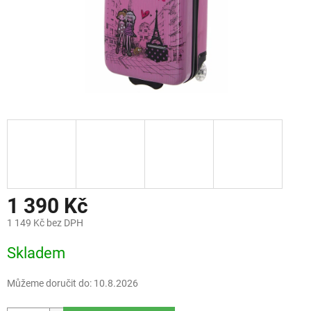
1 390 Kč
1 149 Kč bez DPH
Měrná
Skladem
cena:
Můžeme doručit do:
10.8.2026