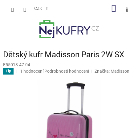
Přejít
NÁKUP
na
CZK
obsah
KOŠÍK
Dětský kufr Madisson Paris 2W SX
F55018-47-04
Průměrné
1 hodnocení
Podrobnosti hodnocení
Značka:
Madisson
Tip
hodnocení
produktu
je
5,0
z
5
hvězdiček.