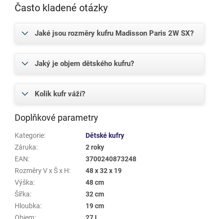
Často kladené otázky
Jaké jsou rozměry kufru Madisson Paris 2W SX?
Jaký je objem dětského kufru?
Kolik kufr váží?
Doplňkové parametry
Kategorie
:
Dětské kufry
Záruka
:
2 roky
EAN
:
3700240873248
Rozměry V x Š x H
:
48 x 32 x 19
Výška
:
48 cm
Šířka
:
32 cm
Hloubka
:
19 cm
Objem
:
27 L