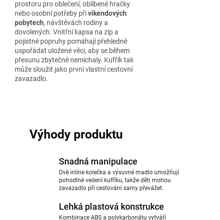
prostoru pro oblečení, oblíbené hračky
nebo osobní potřeby při
víkendových
pobytech
, návštěvách rodiny a
dovolených. Vnitřní kapsa na zip a
pojistné popruhy pomáhají přehledně
uspořádat uložené věci, aby se během
přesunu zbytečně nemíchaly. Kufřík tak
může sloužit jako první vlastní cestovní
zavazadlo.
Výhody produktu
Snadná manipulace
Dvě inline kolečka a výsuvné madlo umožňují
pohodlné vedení kufříku, takže děti mohou
zavazadlo při cestování samy převážet.
Lehká plastová konstrukce
Kombinace ABS a polykarbonátu vytváří