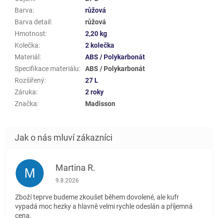
Barva
:
růžová
Barva detail
:
růžová
Hmotnost
:
2,20 kg
Kolečka
:
2 kolečka
Materiál
:
ABS / Polykarbonát
Specifikace materiálu
:
ABS / Polykarbonát
Rozšířený
:
27 L
Záruka
:
2 roky
Značka
:
Madisson
Martina R.
M
Hodnocení obchodu je 5 z 5 hvězdiček.
9.8.2026
Zboží teprve budeme zkoušet během dovolené, ale kufr
vypadá moc hezky a hlavně velmi rychle odeslán a příjemná
cena.