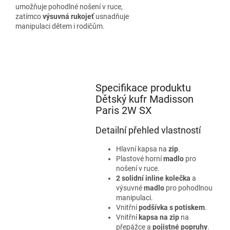
umožňuje pohodlné nošení v ruce,
zatímco
výsuvná rukojeť
usnadňuje
manipulaci dětem i rodičům.
Specifikace produktu
Dětský kufr Madisson
Paris 2W SX
Detailní přehled vlastností
Hlavní kapsa na
zip
.
Plastové horní
madlo
pro
nošení v ruce.
2 solidní inline kolečka
a
výsuvné
madlo
pro pohodlnou
manipulaci.
Vnitřní
podšívka s potiskem
.
Vnitřní
kapsa na zip
na
přepážce a
pojistné popruhy
.