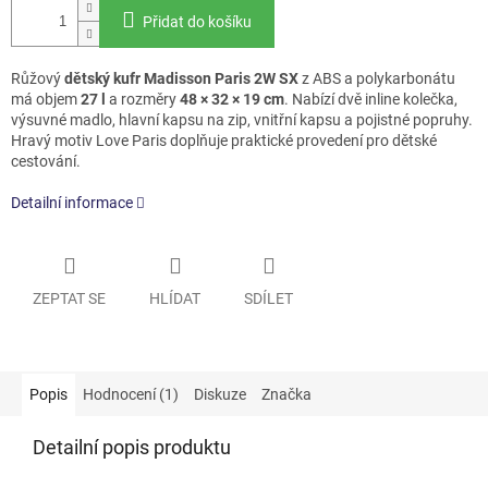
Přidat do košíku
Růžový
dětský kufr Madisson Paris 2W SX
z ABS a polykarbonátu
má objem
27 l
a rozměry
48 × 32 × 19 cm
. Nabízí dvě inline kolečka,
výsuvné madlo, hlavní kapsu na zip, vnitřní kapsu a pojistné popruhy.
Hravý motiv Love Paris doplňuje praktické provedení pro dětské
cestování.
Detailní informace
ZEPTAT SE
HLÍDAT
SDÍLET
Popis
Hodnocení (1)
Diskuze
Značka
Detailní popis produktu