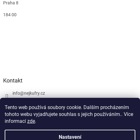
Praha 8
184 00
Kontakt
info
@
nejkufry.cz
+420 734 212 086
Tento web používá soubory cookie. Dalším procházením
Facebook
tohoto webu vyjadřujete souhlas s jejich používáním.. Více
informací
zde
.
Nastavení
Vytvořil Shoptet Premium