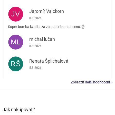
Jaromír Vaickorn
JV
Hodnocení obchodu je 5 z 5 hvězdiček.
8.8.2026
Super bomba kvalita za za super bomba cenu.👌
michal lučan
ML
Hodnocení obchodu je 5 z 5 hvězdiček.
8.8.2026
Renata Šplíchalová
RŠ
Hodnocení obchodu je 5 z 5 hvězdiček.
5.8.2026
Zobrazit další hodnocení
Z
á
p
a
Jak nakupovat?
t