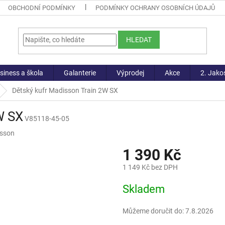
OBCHODNÍ PODMÍNKY
PODMÍNKY OCHRANY OSOBNÍCH ÚDAJŮ
HLEDAT
siness a škola
Galanterie
Výprodej
Akce
2. Jako
Dětský kufr Madisson Train 2W SX
W SX
V85118-45-05
sson
1 390 Kč
1 149 Kč bez DPH
Měrná
Skladem
cena:
Můžeme doručit do:
7.8.2026