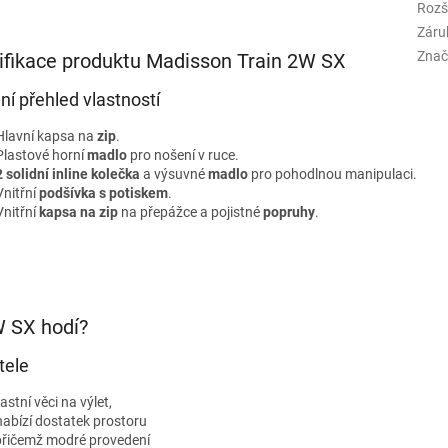
Rozš
Záru
Znač
ifikace produktu Madisson Train 2W SX
lní přehled vlastností
Hlavní kapsa na
zip
.
Plastové horní
madlo
pro nošení v ruce.
2 solidní inline kolečka
a výsuvné
madlo
pro pohodlnou manipulaci.
Vnitřní
podšívka s potiskem
.
Vnitřní
kapsa na zip
na přepážce a pojistné
popruhy
.
W SX hodí?
tele
lastní věci na výlet,
abízí dostatek prostoru
, přičemž modré provedení