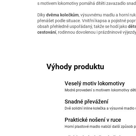
s motivem lokomotivy pomáhá dítěti zavazadlo sna
Díky
dvěma kolečkům
, výsuvnému madlu a horní rukoj
přenášet podle situace. Vnitřní kapsa a pojistné po
obsah přehledně uspořádaný, takže se hodí jako
dět
cestování
, rodinnou dovolenou i prázdninové výjezdy
Výhody produktu
Veselý motiv lokomotivy
Modré provedení s motivem lokomotivy děti
Snadné převážení
Dvě solidní inline kolečka a výsuvné madlo
Praktické nošení v ruce
Horní plastové madlo nabízí další způsob p