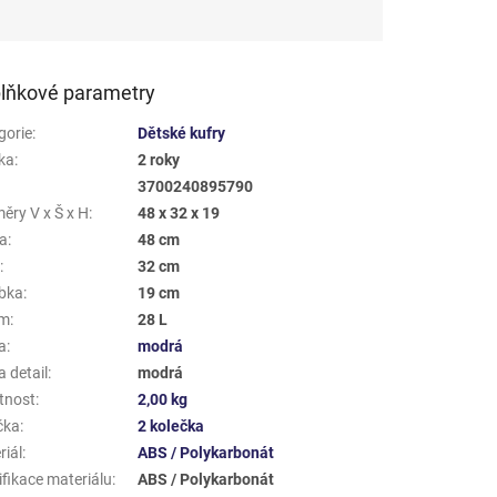
lňkové parametry
gorie
:
Dětské kufry
ka
:
2 roky
3700240895790
ěry V x Š x H
:
48 x 32 x 19
a
:
48 cm
a
:
32 cm
bka
:
19 cm
em
:
28 L
a
:
modrá
 detail
:
modrá
tnost
:
2,00 kg
čka
:
2 kolečka
riál
:
ABS / Polykarbonát
ifikace materiálu
:
ABS / Polykarbonát