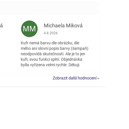
vá
Michaela Miková
MM
 5 z 5 hvězdiček.
Hodnocení obchodu je 5 z 5 hvězdiček.
4.8.2026
Kufr nemá barvu dle obrázku, dle
mého ani slovní popis barvy (šampaň)
neodpovídá skutečnosti. Ale je to jen
kufr, svou funkci splní. Objednávka
bylla vyřizena velmi rychle. Děkuji.
Zobrazit další hodnocení