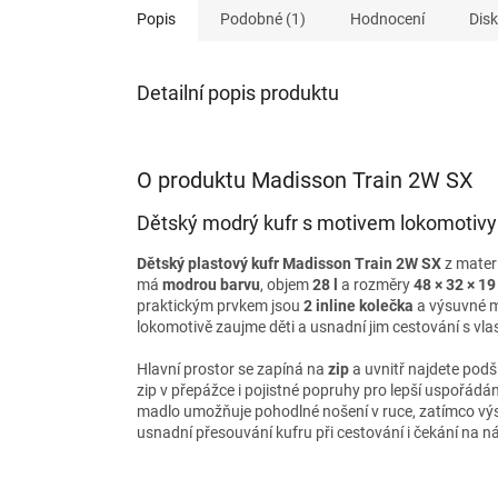
Popis
Podobné (1)
Hodnocení
Dis
Detailní popis produktu
O produktu Madisson Train 2W SX
Dětský modrý kufr s motivem lokomotivy
Dětský plastový kufr Madisson Train 2W SX
z mater
má
modrou barvu
, objem
28 l
a rozměry
48 × 32 × 1
praktickým prvkem jsou
2 inline kolečka
a výsuvné m
lokomotivě zaujme děti a usnadní jim cestování s vl
Hlavní prostor se zapíná na
zip
a uvnitř najdete podš
zip v přepážce i pojistné popruhy pro lepší uspořádán
madlo umožňuje pohodlné nošení v ruce, zatímco výs
usnadní přesouvání kufru při cestování i čekání na nád