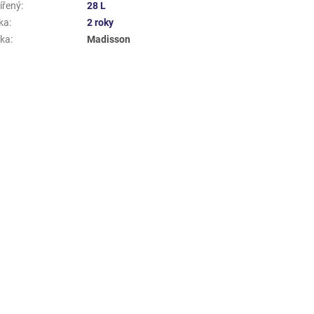
ířený
:
28 L
ka
:
2 roky
ka
:
Madisson