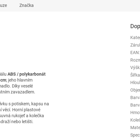
kuze
Značka
Dop
Kate
Záru
EAN
:
Rozm
Výšk
iálu
ABS / polykarbonát
Šířk
9 cm
; jeho hlavním
Hlou
adlo. Díky veselé
Obj
astním zavazadlem.
Barv
ívku s potiskem, kapsu na
Barva
í věcí. Horní plastové
Hmo
uvná rukojeť a kolečka
Kole
raží nebo letišti.
Mate
Spec