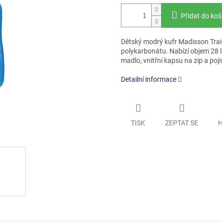
Přidat do koš
Dětský modrý kufr Madisson Trai
polykarbonátu. Nabízí objem 28 l,
madlo, vnitřní kapsu na zip a poj
Detailní informace
TISK
ZEPTAT SE
H