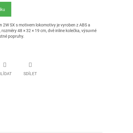
íku
n 2W SX s motivem lokomotivy je vyroben z ABS a
 rozměry 48 × 32 × 19 cm, dvě inline kolečka, výsuvné
istné popruhy.
LÍDAT
SDÍLET