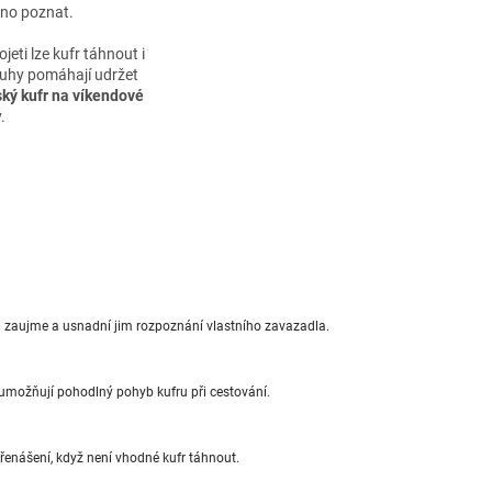
dno poznat.
eti lze kufr táhnout i
pruhy pomáhají udržet
ský kufr na víkendové
.
 zaujme a usnadní jim rozpoznání vlastního zavazadla.
 umožňují pohodlný pohyb kufru při cestování.
řenášení, když není vhodné kufr táhnout.