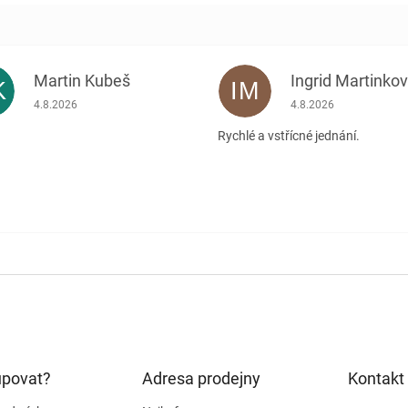
Martin Kubeš
Ingrid Martinko
K
IM
Hodnocení obchodu je 5 z 5 hvězdiček.
Hodnocení obchodu je
4.8.2026
4.8.2026
Rychlé a vstřícné jednání.
upovat?
Adresa prodejny
Kontakt