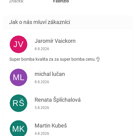
Značka
:
Fabrizio
Jaromír Vaickorn
JV
Hodnocení obchodu je 5 z 5 hvězdiček.
8.8.2026
Super bomba kvalita za za super bomba cenu.👌
michal lučan
ML
Hodnocení obchodu je 5 z 5 hvězdiček.
8.8.2026
Renata Šplíchalová
RŠ
Hodnocení obchodu je 5 z 5 hvězdiček.
5.8.2026
Martin Kubeš
MK
Hodnocení obchodu je 5 z 5 hvězdiček.
4.8.2026