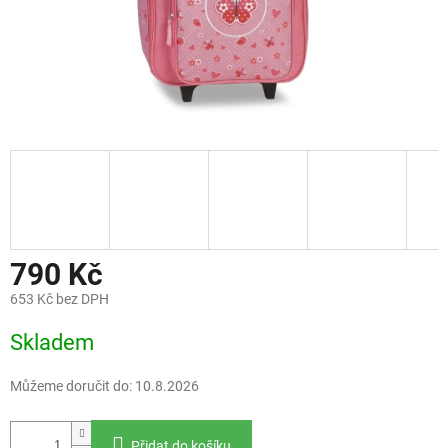
790 Kč
653 Kč bez DPH
Měrná
Skladem
cena:
Můžeme doručit do:
10.8.2026
Přidat do košíku