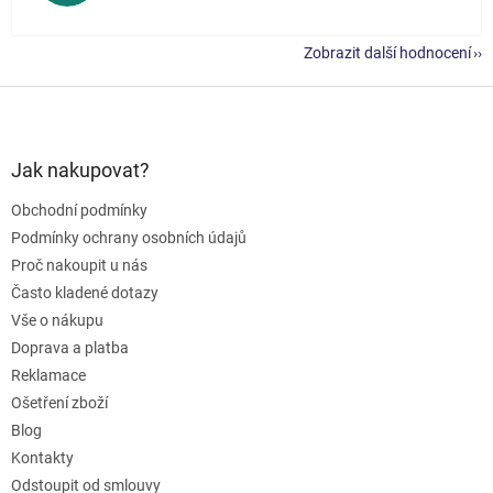
Zobrazit další hodnocení
Z
á
p
a
Jak nakupovat?
t
Obchodní podmínky
í
Podmínky ochrany osobních údajů
Proč nakoupit u nás
Často kladené dotazy
Vše o nákupu
Doprava a platba
Reklamace
Ošetření zboží
Blog
Kontakty
Odstoupit od smlouvy