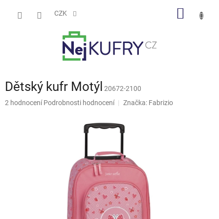
Přejít
NÁKUP
na
CZK
obsah
KOŠÍK
Dětský kufr Motýl
20672-2100
Průměrné
2 hodnocení
Podrobnosti hodnocení
Značka:
Fabrizio
hodnocení
produktu
je
5,0
z
5
hvězdiček.