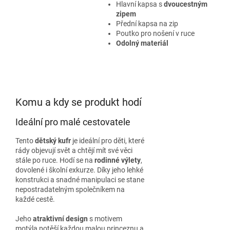
Hlavní kapsa s
dvoucestným
zipem
Přední kapsa na zip
Poutko pro nošení v ruce
Odolný materiál
Komu a kdy se produkt hodí
Ideální pro malé cestovatele
Tento
dětský kufr
je ideální pro děti, které
rády objevují svět a chtějí mít své věci
stále po ruce. Hodí se na
rodinné výlety
,
dovolené i školní exkurze. Díky jeho lehké
konstrukci a snadné manipulaci se stane
nepostradatelným společníkem na
každé cestě.
Jeho
atraktivní design
s motivem
motýla potěší každou malou princeznu a