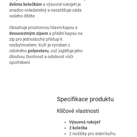
dvěma kolečkům
a výsuvné rukojeti je
snadno ovladatelný a nezatěžuje záda
vašeho dítěte.
Obsahuje prostornou hlavní kapsu s
dvoucestným zipem
a přední kapsu na
zip pro jednoduchý přístup k
nezbytnostem. Kufr je vyroben z
odolného
polyesteru
, což zajišťuje jeho
dlouhou životnost a odolnost vůči
opotřebení.
Specifikace produktu
Klíčové vlastnosti
Výsuvná rukojeť
2 kolečka
2 nožičky pro stání kufru