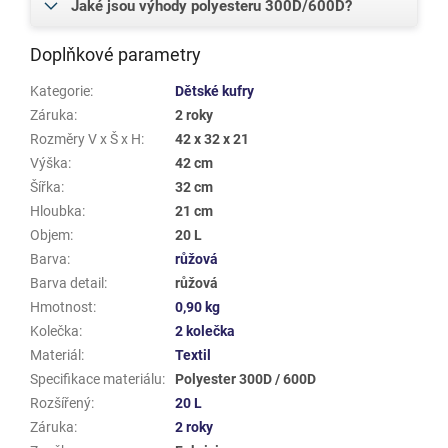
Jaké jsou výhody polyesteru 300D/600D?
Doplňkové parametry
Kategorie
:
Dětské kufry
Záruka
:
2 roky
Rozměry V x Š x H
:
42 x 32 x 21
Výška
:
42 cm
Šířka
:
32 cm
Hloubka
:
21 cm
Objem
:
20 L
Barva
:
růžová
Barva detail
:
růžová
Hmotnost
:
0,90 kg
Kolečka
:
2 kolečka
Materiál
:
Textil
Specifikace materiálu
:
Polyester 300D / 600D
Rozšířený
:
20 L
Záruka
:
2 roky