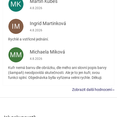
Martin Kubeš
MK
Hodnocení obchodu je 5 z 5 hvězdiček.
4.8.2026
Ingrid Martinková
IM
Hodnocení obchodu je 5 z 5 hvězdiček.
4.8.2026
Rychlé a vstřícné jednání.
Michaela Miková
MM
Hodnocení obchodu je 5 z 5 hvězdiček.
4.8.2026
Kufr nemá barvu dle obrázku, dle mého ani slovní popis barvy
(šampaň) neodpovídá skutečnosti. Ale je to jen kufr, svou
funkci splní. Objednávka bylla vyřizena velmi rychle. Děkuji.
Zobrazit další hodnocení
Z
á
p