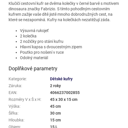
Klučičí cestovní kufr se dvěma kolečky v černé barvě s motivem
dinosaura značky Fabrizio. S tímto pohodlným cestovním
kufrem zažije vaše dítě jistě mnoho dobrodružných cest, na
které se nezapomíná. Kufry na kolečkách nezatěžují záda.
Výsuvná rukojeť
2 kolečka
2 nožičky pro stání kufru
Hlavní kapsa s dvoucestným zipem
Poutko pro nošení v ruce
Odolný materiál
Doplňkové parametry
Kategorie
:
Dětské kufry
Záruka
:
2 roky
EAN
:
4066237002855
Rozměry V x Š x H
:
45 x 30 x 15 cm
Výška
:
45 cm
Šířka
:
30 cm
Hloubka
:
15 cm
Objem
:
15 L