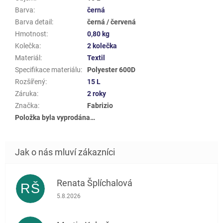
Barva
:
černá
Barva detail
:
černá / červená
Hmotnost
:
0,80 kg
Kolečka
:
2 kolečka
Materiál
:
Textil
Specifikace materiálu
:
Polyester 600D
Rozšířený
:
15 L
Záruka
:
2 roky
Značka
:
Fabrizio
Položka byla vyprodána…
Renata Šplíchalová
RŠ
Hodnocení obchodu je 5 z 5 hvězdiček.
5.8.2026