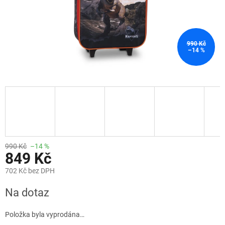
990 Kč
–14 %
990 Kč
–14 %
849 Kč
702 Kč bez DPH
Měrná
Na dotaz
cena:
Položka byla vyprodána…