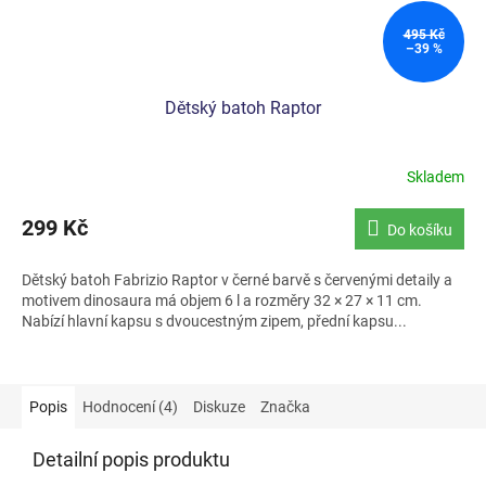
495 Kč
–39 %
Dětský batoh Raptor
Skladem
Průměrné
hodnocení
produktu
299 Kč
Do košíku
je
5,0
Dětský batoh Fabrizio Raptor v černé barvě s červenými detaily a
z
motivem dinosaura má objem 6 l a rozměry 32 × 27 × 11 cm.
5
Nabízí hlavní kapsu s dvoucestným zipem, přední kapsu...
hvězdiček.
Popis
Hodnocení (4)
Diskuze
Značka
Detailní popis produktu