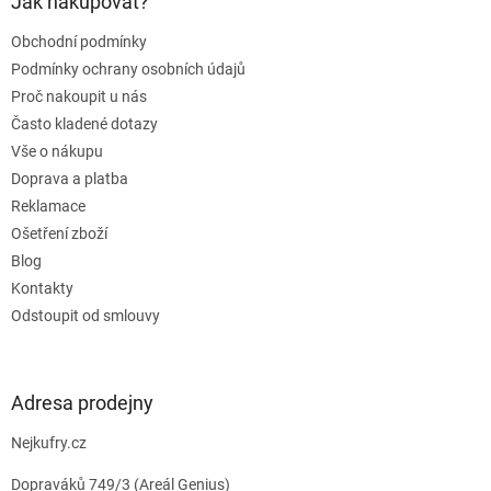
a
Jak nakupovat?
t
Obchodní podmínky
í
Podmínky ochrany osobních údajů
Proč nakoupit u nás
Často kladené dotazy
Vše o nákupu
Doprava a platba
Reklamace
Ošetření zboží
Blog
Kontakty
Odstoupit od smlouvy
Adresa prodejny
Nejkufry.cz
Dopraváků 749/3 (Areál Genius)