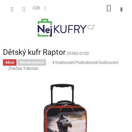
Přejít
NÁKUP
na
CZK
obsah
KOŠÍK
Dětský kufr Raptor
20582-0102
Průměrné
4 hodnocení
Podrobnosti hodnocení
Akce
Nezobrazovat
hodnocení
Značka:
Fabrizio
produktu
je
4,3
z
5
hvězdiček.