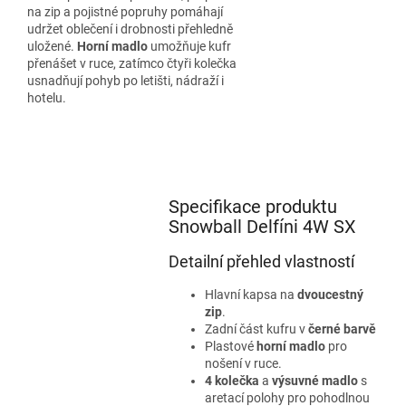
na zip a pojistné popruhy pomáhají
udržet oblečení i drobnosti přehledně
uložené.
Horní madlo
umožňuje kufr
přenášet v ruce, zatímco čtyři kolečka
usnadňují pohyb po letišti, nádraží i
hotelu.
Specifikace produktu
Snowball Delfíni 4W SX
Detailní přehled vlastností
Hlavní kapsa na
dvoucestný
zip
.
Zadní část kufru v
černé barvě
Plastové
horní madlo
pro
nošení v ruce.
4 kolečka
a
výsuvné madlo
s
aretací polohy pro pohodlnou