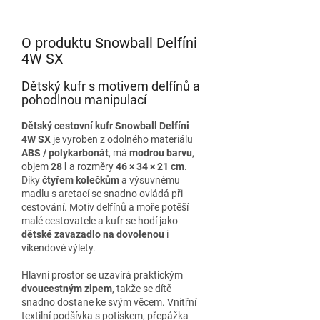
O produktu Snowball Delfíni
4W SX
Dětský kufr s motivem delfínů a
pohodlnou manipulací
Dětský cestovní kufr Snowball Delfíni
4W SX
je vyroben z odolného materiálu
ABS / polykarbonát
, má
modrou barvu
,
objem
28 l
a rozměry
46 × 34 × 21 cm
.
Díky
čtyřem kolečkům
a výsuvnému
madlu s aretací se snadno ovládá při
cestování. Motiv delfínů a moře potěší
malé cestovatele a kufr se hodí jako
dětské zavazadlo na dovolenou
i
víkendové výlety.
Hlavní prostor se uzavírá praktickým
dvoucestným zipem
, takže se dítě
snadno dostane ke svým věcem. Vnitřní
textilní podšívka s potiskem, přepážka