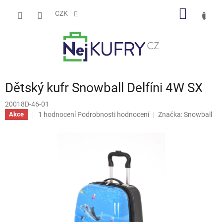
Přejít
NÁKUP
na
CZK
obsah
KOŠÍK
Dětský kufr Snowball Delfíni 4W SX
20018D-46-01
Průměrné
1 hodnocení
Podrobnosti hodnocení
Značka:
Snowball
Akce
hodnocení
produktu
je
5,0
z
5
hvězdiček.