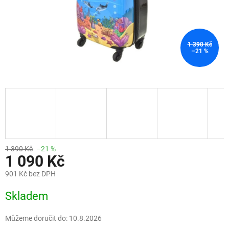
1 390 Kč
–21 %
1 390 Kč
–21 %
1 090 Kč
901 Kč bez DPH
Měrná
Skladem
cena:
Můžeme doručit do:
10.8.2026