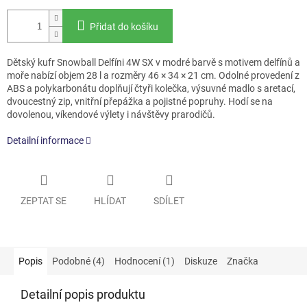
Přidat do košíku
Dětský kufr Snowball Delfíni 4W SX v modré barvě s motivem delfínů a
moře nabízí objem 28 l a rozměry 46 × 34 × 21 cm. Odolné provedení z
ABS a polykarbonátu doplňují čtyři kolečka, výsuvné madlo s aretací,
dvoucestný zip, vnitřní přepážka a pojistné popruhy. Hodí se na
dovolenou, víkendové výlety i návštěvy prarodičů.
Detailní informace
ZEPTAT SE
HLÍDAT
SDÍLET
Popis
Podobné (4)
Hodnocení (1)
Diskuze
Značka
Detailní popis produktu