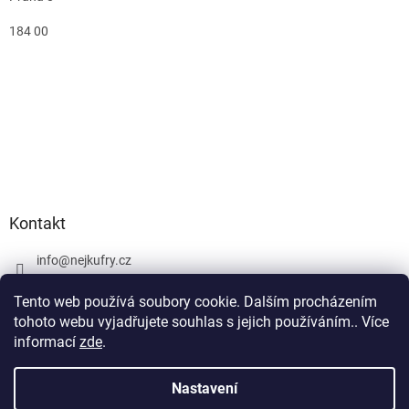
184 00
Kontakt
info
@
nejkufry.cz
+420 734 212 086
Tento web používá soubory cookie. Dalším procházením
Facebook
tohoto webu vyjadřujete souhlas s jejich používáním.. Více
informací
zde
.
Nastavení
Vytvořil Shoptet Premium