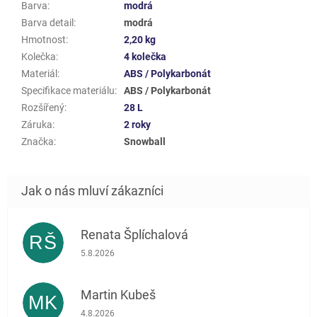
Barva
:
modrá
Barva detail
:
modrá
Hmotnost
:
2,20 kg
Kolečka
:
4 kolečka
Materiál
:
ABS / Polykarbonát
Specifikace materiálu
:
ABS / Polykarbonát
Rozšířený
:
28 L
Záruka
:
2 roky
Značka
:
Snowball
Renata Šplíchalová
RŠ
Hodnocení obchodu je 5 z 5 hvězdiček.
5.8.2026
Martin Kubeš
MK
Hodnocení obchodu je 5 z 5 hvězdiček.
4.8.2026