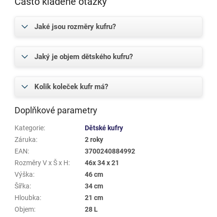
Často kladené otázky
Jaké jsou rozměry kufru?
Jaký je objem dětského kufru?
Kolik koleček kufr má?
Doplňkové parametry
Kategorie
:
Dětské kufry
Záruka
:
2 roky
EAN
:
3700240884992
Rozměry V x Š x H
:
46x 34 x 21
Výška
:
46 cm
Šířka
:
34 cm
Hloubka
:
21 cm
Objem
:
28 L