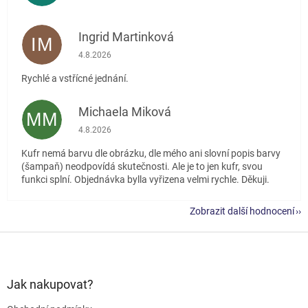
Ingrid Martinková
IM
Hodnocení obchodu je 5 z 5 hvězdiček.
4.8.2026
Rychlé a vstřícné jednání.
Michaela Miková
MM
Hodnocení obchodu je 5 z 5 hvězdiček.
4.8.2026
Kufr nemá barvu dle obrázku, dle mého ani slovní popis barvy
(šampaň) neodpovídá skutečnosti. Ale je to jen kufr, svou
funkci splní. Objednávka bylla vyřizena velmi rychle. Děkuji.
Zobrazit další hodnocení
Z
á
p
a
Jak nakupovat?
t