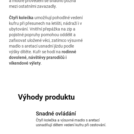
a modré provedení se snadno pozná
mezi ostatními zavazadly.
Čtyři kolečka
umožňují pohodlné vedení
kufru při přesunech na letišti, nádraží i v
ubytování. Vnitřní přepážka na zip a
pojistné popruhy pomohou oddělit a
zafixovat uložené věci, zatímco výsuvné
madlo s aretací usnadní jízdu podle
výšky dítěte. Kufr se hodí na
rodinné
dovolené, návštěvy prarodičů i
víkendové výlety
.
Výhody produktu
Snadné ovládání
Čtyři kolečka a výsuvné madlo s aretací
usnadňují dětem vedení kufru při cestování.