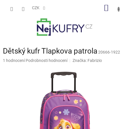
Přejít
NÁKUP
na
CZK
obsah
KOŠÍK
Dětský kufr Tlapkova patrola
20666-1922
Průměrné
1 hodnocení
Podrobnosti hodnocení
Značka:
Fabrizio
hodnocení
produktu
je
5,0
z
5
hvězdiček.