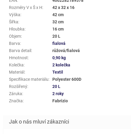
EAN
:
4002282189578
Rozměry V x Š x H
:
42 x 32 x 16
Výška
:
42 cm
Šířka
:
32 cm
Hloubka
:
16 cm
Objem
:
20 L
Barva
:
fialová
Barva detail
:
růžová/fialová
Hmotnost
:
0,90 kg
Kolečka
:
2 kolečka
Materiál
:
Textil
Specifikace materiálu
:
Polyester 600D
Rozšířený
:
20 L
Záruka
:
2 roky
Značka
:
Fabrizio