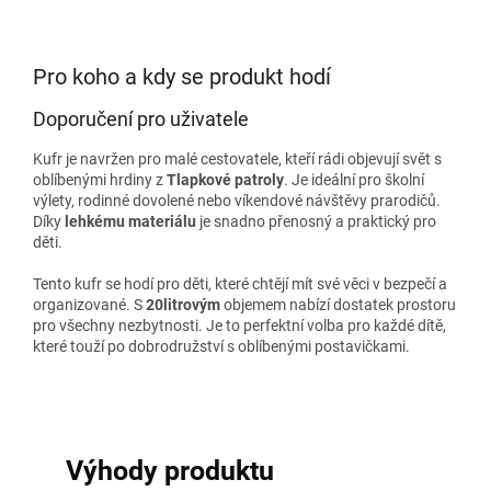
Pro koho a kdy se produkt hodí
Doporučení pro uživatele
Kufr je navržen pro malé cestovatele, kteří rádi objevují svět s
oblíbenými hrdiny z
Tlapkové patroly
. Je ideální pro školní
výlety, rodinné dovolené nebo víkendové návštěvy prarodičů.
Díky
lehkému materiálu
je snadno přenosný a praktický pro
děti.
Tento kufr se hodí pro děti, které chtějí mít své věci v bezpečí a
organizované. S
20litrovým
objemem nabízí dostatek prostoru
pro všechny nezbytnosti. Je to perfektní volba pro každé dítě,
které touží po dobrodružství s oblíbenými postavičkami.
Výhody produktu