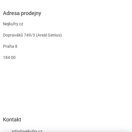
Adresa prodejny
Nejkufry.cz
Dopraváků 749/3 (Areál Genius)
Praha 8
184 00
Kontakt
info
@
nejkufry.cz