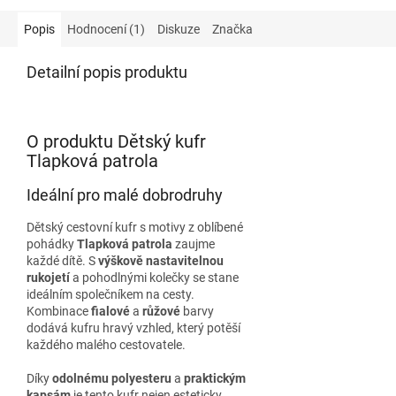
Popis
Hodnocení (1)
Diskuze
Značka
Detailní popis produktu
O produktu Dětský kufr
Tlapková patrola
Ideální pro malé dobrodruhy
Dětský cestovní kufr s motivy z oblíbené
pohádky
Tlapková patrola
zaujme
každé dítě. S
výškově nastavitelnou
rukojetí
a pohodlnými kolečky se stane
ideálním společníkem na cesty.
Kombinace
fialové
a
růžové
barvy
dodává kufru hravý vzhled, který potěší
každého malého cestovatele.
Díky
odolnému polyesteru
a
praktickým
kapsám
je tento kufr nejen esteticky