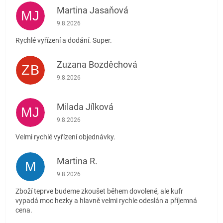
Martina Jasaňová
MJ
Hodnocení obchodu je 5 z 5 hvězdiček.
9.8.2026
Rychlé vyřízení a dodání. Super.
Zuzana Bozděchová
ZB
Hodnocení obchodu je 5 z 5 hvězdiček.
9.8.2026
Milada Jílková
MJ
Hodnocení obchodu je 5 z 5 hvězdiček.
9.8.2026
Velmi rychlé vyřízení objednávky.
Martina R.
M
Hodnocení obchodu je 5 z 5 hvězdiček.
9.8.2026
Zboží teprve budeme zkoušet během dovolené, ale kufr
vypadá moc hezky a hlavně velmi rychle odeslán a příjemná
cena.