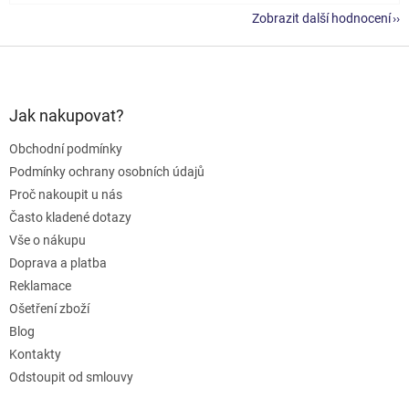
Zobrazit další hodnocení
Z
á
p
a
Jak nakupovat?
t
Obchodní podmínky
í
Podmínky ochrany osobních údajů
Proč nakoupit u nás
Často kladené dotazy
Vše o nákupu
Doprava a platba
Reklamace
Ošetření zboží
Blog
Kontakty
Odstoupit od smlouvy