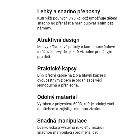
Lehký a snadno přenosný
Kufr váží pouhých 0,90 kg, což umožňuje dětem
snadno ho přenášet a manipulovat s ním bez
námahy.
Atraktivní design
Motivy z Tlapkové patroly a kombinace fialové
a růžové barvy dělají kufr vizuálně přitažlivým
pro děti.
Praktické kapsy
Díky přední kapse na zip a hlavní kapse s
dvoucestným zipem je organizace věcí
jednoduchá a přehledná.
Odolný materiál
Vyroben z polyesteru 600D, kufr je odolný vůči
opotřebení a zajišťuje dlouhou životnost.
Snadná manipulace
Dvě kolečka a výsuvná rukojeť umožňují
snadnou manipulaci i pro menší děti.