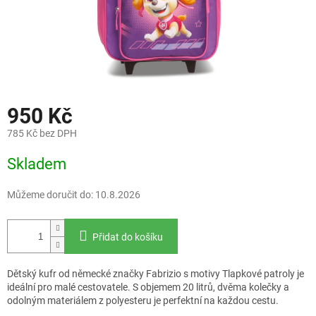
950 Kč
785 Kč bez DPH
Měrná
Skladem
cena:
Můžeme doručit do:
10.8.2026
Přidat do košíku
Dětský kufr od německé značky Fabrizio s motivy Tlapkové patroly je
ideální pro malé cestovatele. S objemem 20 litrů, dvěma kolečky a
odolným materiálem z polyesteru je perfektní na každou cestu.