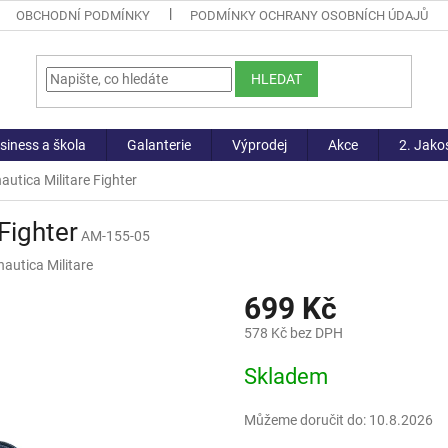
OBCHODNÍ PODMÍNKY
PODMÍNKY OCHRANY OSOBNÍCH ÚDAJŮ
HLEDAT
siness a škola
Galanterie
Výprodej
Akce
2. Jako
autica Militare Fighter
Fighter
AM-155-05
autica Militare
699 Kč
578 Kč bez DPH
Měrná
Skladem
cena:
Můžeme doručit do:
10.8.2026