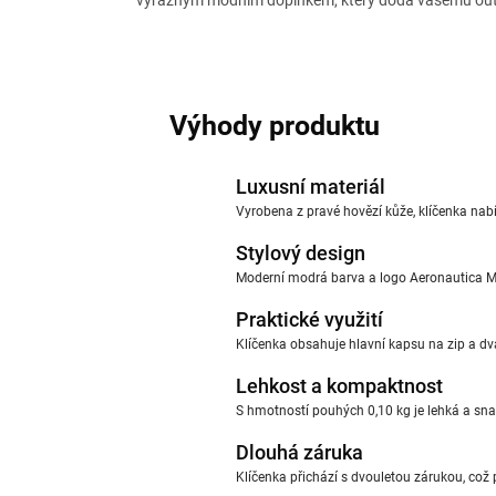
výrazným módním doplňkem, který dodá vašemu outf
Výhody produktu
Luxusní materiál
Vyrobena z pravé hovězí kůže, klíčenka nabí
Stylový design
Moderní modrá barva a logo Aeronautica Mil
Praktické využití
Klíčenka obsahuje hlavní kapsu na zip a dva
Lehkost a kompaktnost
S hmotností pouhých 0,10 kg je lehká a sn
Dlouhá záruka
Klíčenka přichází s dvouletou zárukou, což po