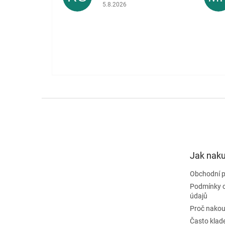
Hodnocení obchodu je 5 z 5 hvězdiček.
5.8.2026
Z
á
p
a
t
Jak nak
í
Obchodní 
Podmínky 
údajů
Proč nakou
Často klad