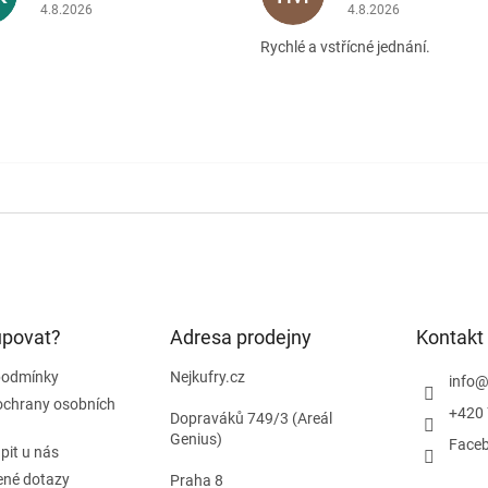
Hodnocení obchodu je 5 z 5 hvězdiček.
Hodnocení obchodu je
4.8.2026
4.8.2026
Rychlé a vstřícné jednání.
upovat?
Adresa prodejny
Kontakt
podmínky
Nejkufry.cz
info
ochrany osobních
+420 
Dopraváků 749/3 (Areál
Genius)
Face
pit u nás
ené dotazy
Praha 8