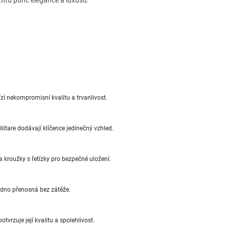
itu punc elegance a luxusu.
zí nekompromisní kvalitu a trvanlivost.
itare dodávají klíčence jedinečný vzhled.
 kroužky s řetízky pro bezpečné uložení.
adno přenosná bez zátěže.
tvrzuje její kvalitu a spolehlivost.