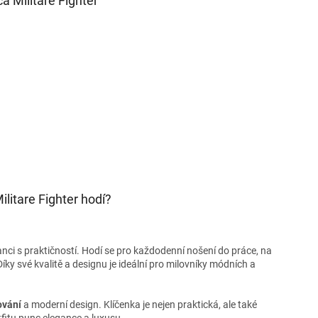
a Militare Fighter
litare Fighter hodí?
eganci s praktičností. Hodí se pro každodenní nošení do práce, na
íky své kvalitě a designu je ideální pro milovníky módních a
ování
a moderní design. Klíčenka je nejen praktická, ale také