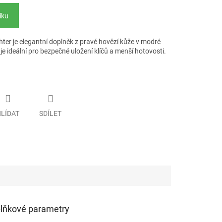
íku
hter je elegantní doplněk z pravé hovězí kůže v modré
je ideální pro bezpečné uložení klíčů a menší hotovosti.
LÍDAT
SDÍLET
lňkové parametry