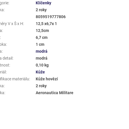
gorie
:
Klíčenky
ka
:
2 roky
8059519777806
ěry V x Š x H
:
12,5 x6,7x 1
a
:
12,5cm
a
:
6,7 cm
bka
:
1 cm
a
:
modrá
 detail
:
modrá
tnost
:
0,10 kg
riál
:
Kůže
ifikace materiálu
:
Kůže hovězí
ka
:
2 roky
ka
:
Aeronautica Militare