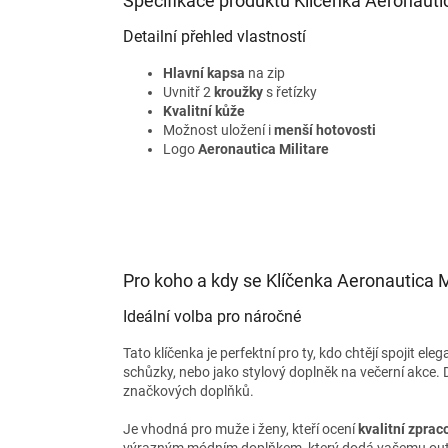
Specifikace produktu Klíčenka Aeronautic
Detailní přehled vlastností
Hlavní kapsa
na zip
Uvnitř 2
kroužky
s řetízky
Kvalitní
kůže
Možnost uložení i
menší hotovosti
Logo
Aeronautica Militare
Pro koho a kdy se Klíčenka Aeronautica Mi
Ideální volba pro náročné
Tato klíčenka je perfektní pro ty, kdo chtějí spojit el
schůzky, nebo jako stylový doplněk na večerní akce. D
značkových doplňků.
Je vhodná pro muže i ženy, kteří ocení
kvalitní zprac