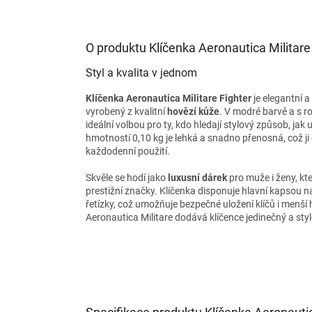
O produktu Klíčenka Aeronautica Militare
Styl a kvalita v jednom
Klíčenka Aeronautica Militare Fighter
je elegantní 
vyrobený z kvalitní
hovězí kůže
. V modré barvě a s 
ideální volbou pro ty, kdo hledají stylový způsob, jak ul
hmotností 0,10 kg je lehká a snadno přenosná, což ji 
každodenní použití.
Skvěle se hodí jako
luxusní dárek
pro muže i ženy, kteř
prestižní značky. Klíčenka disponuje hlavní kapsou n
řetízky, což umožňuje bezpečné uložení klíčů i menší
Aeronautica Militare dodává klíčence jedinečný a sty