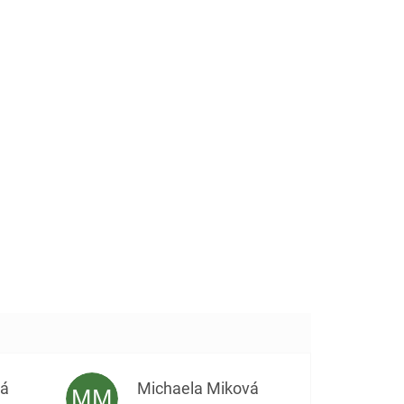
vá
Michaela Miková
MM