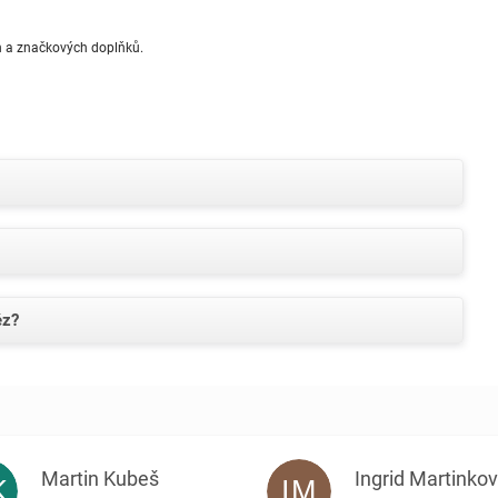
ch a značkových doplňků.
ěz?
Martin Kubeš
Ingrid Martinko
K
IM