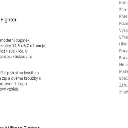
Kate
Záru
EAN
:
 Fighter
Rozm
Výšk
Šířk
a moderní doplněk
Hlou
rozměry
12,5 x 6,7 x 1 cm
je
Barv
ožit své klíče. S
činí praktickou pro
Barva
Hmo
Mate
í si potrpí na kvalitu a
a zip a dvěma kroužky s
Spec
 hotovosti. Logo
Záru
lový vzhled.
Znač