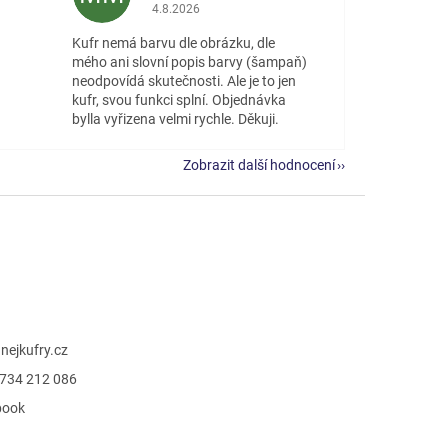
 5 z 5 hvězdiček.
Hodnocení obchodu je 5 z 5 hvězdiček.
4.8.2026
Kufr nemá barvu dle obrázku, dle
mého ani slovní popis barvy (šampaň)
neodpovídá skutečnosti. Ale je to jen
kufr, svou funkci splní. Objednávka
bylla vyřizena velmi rychle. Děkuji.
Zobrazit další hodnocení
@
nejkufry.cz
734 212 086
book