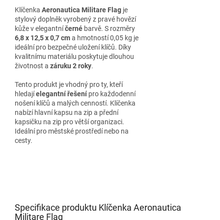
Klíčenka
Aeronautica Militare Flag
je
stylový doplněk vyrobený z pravé hovězí
kůže v elegantní
černé
barvě. S rozměry
6,8 x 12,5 x 0,7 cm
a hmotností 0,05 kg je
ideální pro bezpečné uložení klíčů. Díky
kvalitnímu materiálu poskytuje dlouhou
životnost a
záruku 2 roky
.
Tento produkt je vhodný pro ty, kteří
hledají
elegantní řešení
pro každodenní
nošení klíčů a malých cenností. Klíčenka
nabízí hlavní kapsu na zip a přední
kapsičku na zip pro větší organizaci.
Ideální pro městské prostředí nebo na
cesty.
Specifikace produktu Klíčenka Aeronautica
Militare Flag