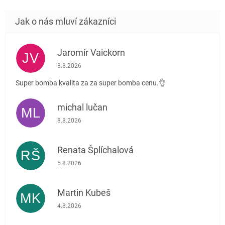
Jaromír Vaickorn
JV
Hodnocení obchodu je 5 z 5 hvězdiček.
8.8.2026
Super bomba kvalita za za super bomba cenu.👌
michal lučan
ML
Hodnocení obchodu je 5 z 5 hvězdiček.
8.8.2026
Renata Šplíchalová
RŠ
Hodnocení obchodu je 5 z 5 hvězdiček.
5.8.2026
Martin Kubeš
MK
Hodnocení obchodu je 5 z 5 hvězdiček.
4.8.2026