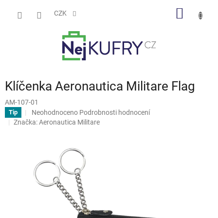
Přejít
NÁKUP
na
CZK
obsah
KOŠÍK
Klíčenka Aeronautica Militare Flag
AM-107-01
Průměrné
Neohodnoceno
Podrobnosti hodnocení
Tip
hodnocení
Značka:
Aeronautica Militare
produktu
je
0,0
z
5
hvězdiček.