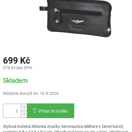
699 Kč
578 Kč bez DPH
Měrná
Skladem
cena:
Můžeme doručit do:
10.8.2026
Přidat do košíku
Stylová kožená klíčenka značky Aeronautica Militare v černé barvě,