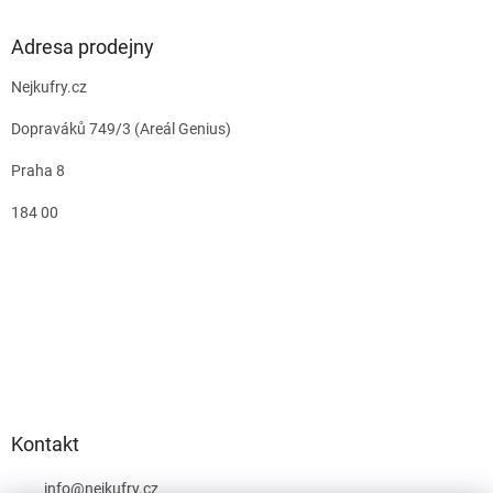
Adresa prodejny
Nejkufry.cz
Dopraváků 749/3 (Areál Genius)
Praha 8
184 00
Kontakt
info
@
nejkufry.cz