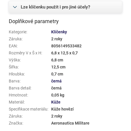
Lze klíčenku použít i pro jiné účely?
Doplňkové parametry
Kategorie
:
Klíčenky
Záruka
:
2 roky
EAN
:
8056149533482
Rozměry V x Š x H
:
6,8 x 12,5 x 0,7
Výška
:
6,8 cm
Šířka
:
12,5 cm
Hloubka
:
0,7 cm
Barva
:
černá
Barva detail
:
černá
Hmotnost
:
0,05 kg
Materiál
:
Kůže
Specifikace materiálu
:
Kůže hovězí
Záruka
:
2 roky
Značka
:
Aeronautica Militare