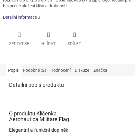
rozměry 6,8 x 12,5 x 0,7 cm. Obsahuje kapsy na zip a logo. Ideální pro
bezpečné uložení klíčů a drobností.
Detailní informace
ZEPTAT SE
HLÍDAT
SDÍLET
Popis
Podobné (2)
Hodnocení
Diskuze
Značka
Detailní popis produktu
O produktu Klíčenka
Aeronautica Militare Flag
Elegantní a funkční doplněk