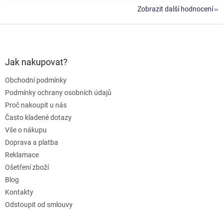
Zobrazit další hodnocení
Z
á
p
a
Jak nakupovat?
t
Obchodní podmínky
í
Podmínky ochrany osobních údajů
Proč nakoupit u nás
Často kladené dotazy
Vše o nákupu
Doprava a platba
Reklamace
Ošetření zboží
Blog
Kontakty
Odstoupit od smlouvy