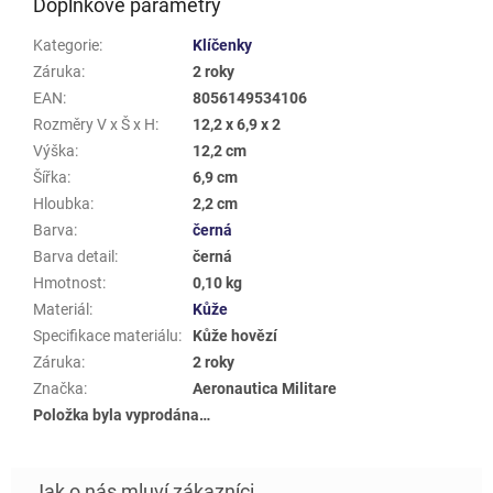
Doplňkové parametry
Kategorie
:
Klíčenky
Záruka
:
2 roky
EAN
:
8056149534106
Rozměry V x Š x H
:
12,2 x 6,9 x 2
Výška
:
12,2 cm
Šířka
:
6,9 cm
Hloubka
:
2,2 cm
Barva
:
černá
Barva detail
:
černá
Hmotnost
:
0,10 kg
Materiál
:
Kůže
Specifikace materiálu
:
Kůže hovězí
Záruka
:
2 roky
Značka
:
Aeronautica Militare
Položka byla vyprodána…