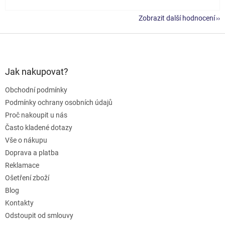
Zobrazit další hodnocení
Z
á
p
a
Jak nakupovat?
t
Obchodní podmínky
í
Podmínky ochrany osobních údajů
Proč nakoupit u nás
Často kladené dotazy
Vše o nákupu
Doprava a platba
Reklamace
Ošetření zboží
Blog
Kontakty
Odstoupit od smlouvy