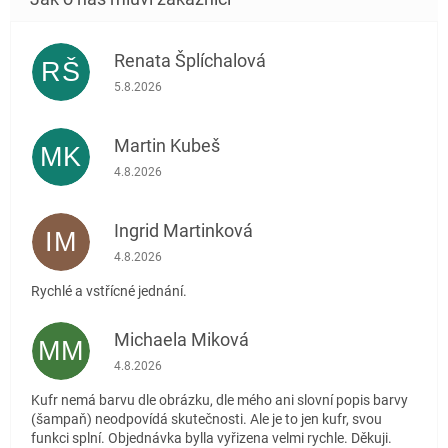
Renata Šplíchalová
RŠ
Hodnocení obchodu je 5 z 5 hvězdiček.
5.8.2026
Martin Kubeš
MK
Hodnocení obchodu je 5 z 5 hvězdiček.
4.8.2026
Ingrid Martinková
IM
Hodnocení obchodu je 5 z 5 hvězdiček.
4.8.2026
Rychlé a vstřícné jednání.
Michaela Miková
MM
Hodnocení obchodu je 5 z 5 hvězdiček.
4.8.2026
Kufr nemá barvu dle obrázku, dle mého ani slovní popis barvy
(šampaň) neodpovídá skutečnosti. Ale je to jen kufr, svou
funkci splní. Objednávka bylla vyřizena velmi rychle. Děkuji.