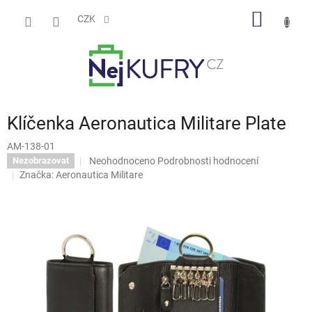
Přejít
NÁKUP
na
CZK
obsah
KOŠÍK
Klíčenka Aeronautica Militare Plate
AM-138-01
Průměrné
Neohodnoceno
Podrobnosti hodnocení
Nezobrazovat
hodnocení
Značka:
Aeronautica Militare
produktu
je
0,0
z
5
hvězdiček.