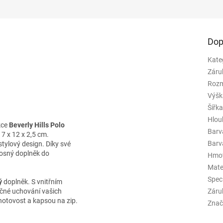
Dop
Kate
Záru
Rozm
Výšk
Šířk
Hlou
kce
Beverly Hills Polo
Barv
7 x 12 x 2,5 cm.
Barva
stylový design. Díky své
nosný doplněk do
Hmo
Mate
Spec
ý
doplněk. S vnitřním
ečné uchování vašich
Záru
 hotovost a kapsou na zip.
Znač