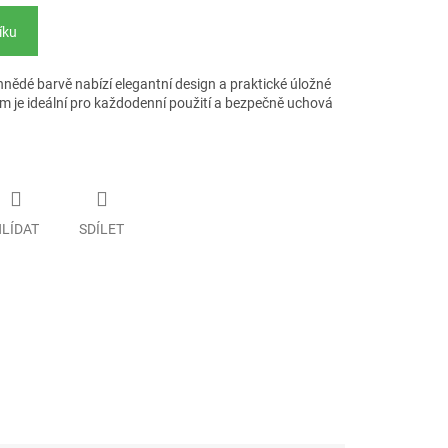
íku
nědé barvě nabízí elegantní design a praktické úložné
cm je ideální pro každodenní použití a bezpečně uchová
LÍDAT
SDÍLET