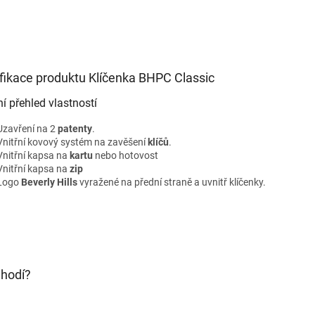
fikace produktu Klíčenka BHPC Classic
ní přehled vlastností
Uzavření na 2
patenty
.
Vnitřní kovový systém na zavěšení
klíčů
.
Vnitřní kapsa na
kartu
nebo hotovost
Vnitřní kapsa na
zip
Logo
Beverly Hills
vyražené na přední straně a uvnitř klíčenky.
 hodí?