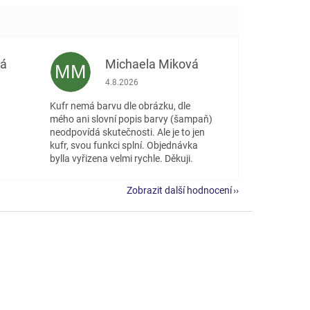
vá
Michaela Miková
MM
 5 z 5 hvězdiček.
Hodnocení obchodu je 5 z 5 hvězdiček.
4.8.2026
Kufr nemá barvu dle obrázku, dle
mého ani slovní popis barvy (šampaň)
neodpovídá skutečnosti. Ale je to jen
kufr, svou funkci splní. Objednávka
bylla vyřizena velmi rychle. Děkuji.
Zobrazit další hodnocení