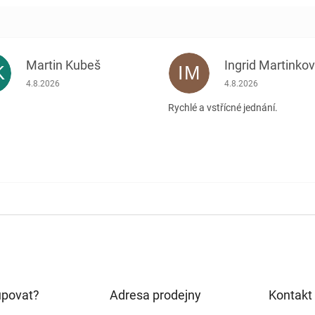
Martin Kubeš
Ingrid Martinko
K
IM
Hodnocení obchodu je 5 z 5 hvězdiček.
Hodnocení obchodu je
4.8.2026
4.8.2026
Rychlé a vstřícné jednání.
upovat?
Adresa prodejny
Kontakt