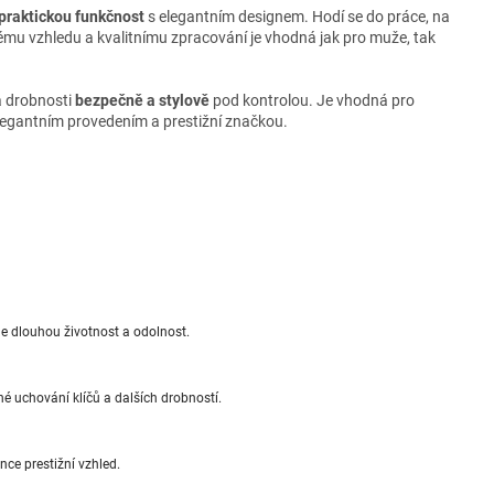
praktickou funkčnost
s elegantním designem. Hodí se do práce, na
vému vzhledu a kvalitnímu zpracování je vhodná jak pro muže, tak
 a drobnosti
bezpečně a stylově
pod kontrolou. Je vhodná pro
elegantním provedením a prestižní značkou.
je dlouhou životnost a odolnost.
né uchování klíčů a dalších drobností.
ce prestižní vzhled.