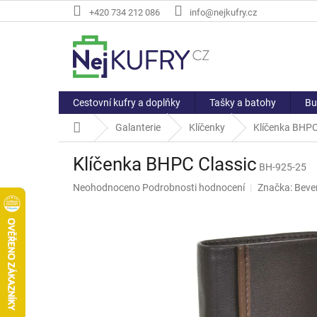
Přejít
+420 734 212 086
info@nejkufry.cz
na
obsah
Cestovní kufry a doplňky
Tašky a batohy
Bu
Domů
Galanterie
Klíčenky
Klíčenka BHPC
Klíčenka BHPC Classic
BH-925-25
Průměrné
Neohodnoceno
Podrobnosti hodnocení
Značka:
Bever
hodnocení
produktu
je
0,0
z
5
hvězdiček.