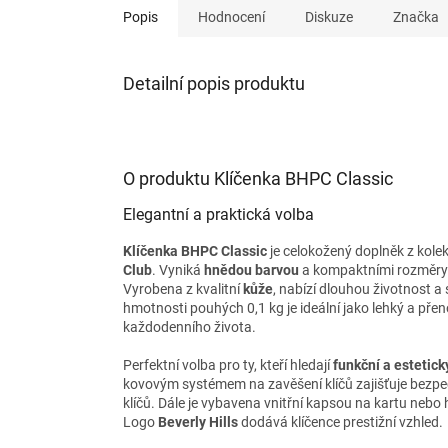
Popis
Hodnocení
Diskuze
Značka
Detailní popis produktu
O produktu Klíčenka BHPC Classic
Elegantní a praktická volba
Klíčenka BHPC Classic
je celokožený doplněk z kole
Club
. Vyniká
hnědou barvou
a kompaktními rozměry 
Vyrobena z kvalitní
kůže
, nabízí dlouhou životnost a 
hmotnosti pouhých 0,1 kg je ideální jako lehký a pře
každodenního života.
Perfektní volba pro ty, kteří hledají
funkční a estetick
kovovým systémem na zavěšení klíčů zajišťuje bezp
klíčů. Dále je vybavena vnitřní kapsou na kartu nebo
Logo
Beverly Hills
dodává klíčence prestižní vzhled.