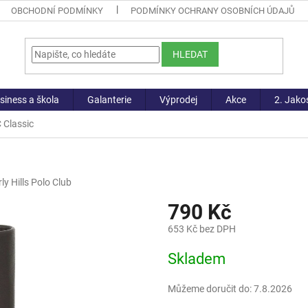
OBCHODNÍ PODMÍNKY
PODMÍNKY OCHRANY OSOBNÍCH ÚDAJŮ
HLEDAT
siness a škola
Galanterie
Výprodej
Akce
2. Jako
 Classic
ly Hills Polo Club
790 Kč
653 Kč bez DPH
Měrná
Skladem
cena:
Můžeme doručit do:
7.8.2026