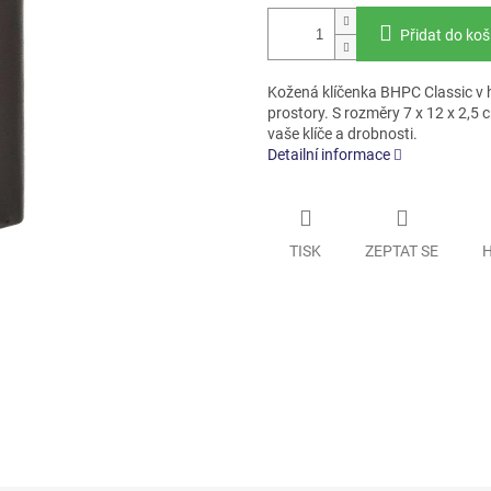
Přidat do koš
Kožená klíčenka BHPC Classic v h
prostory. S rozměry 7 x 12 x 2,5 
vaše klíče a drobnosti.
Detailní informace
TISK
ZEPTAT SE
H