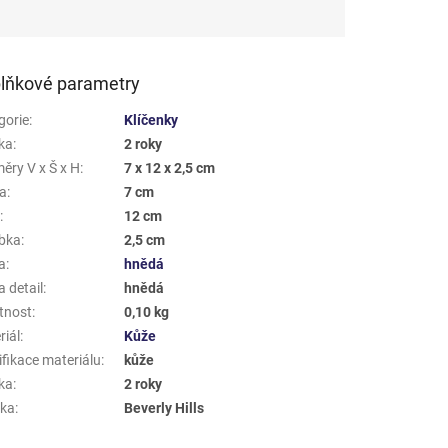
lňkové parametry
gorie
:
Klíčenky
ka
:
2 roky
ěry V x Š x H
:
7 x 12 x 2,5 cm
a
:
7 cm
a
:
12 cm
bka
:
2,5 cm
a
:
hnědá
 detail
:
hnědá
tnost
:
0,10 kg
riál
:
Kůže
ifikace materiálu
:
kůže
ka
:
2 roky
ka
:
Beverly Hills