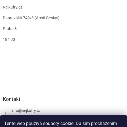
Nejkufry.cz
Dopraváků 749/3 (Areál Genius)
Praha 8
184 00
Kontakt
info
@
nejkufry.cz
+420 734 212 086
Tento web používá soubory cookie. Dalším procházením