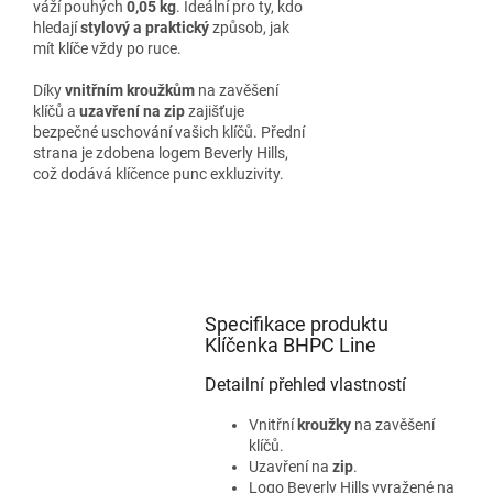
váží pouhých
0,05 kg
. Ideální pro ty, kdo
hledají
stylový a praktický
způsob, jak
mít klíče vždy po ruce.
Díky
vnitřním kroužkům
na zavěšení
klíčů a
uzavření na zip
zajišťuje
bezpečné uschování vašich klíčů. Přední
strana je zdobena logem Beverly Hills,
což dodává klíčence punc exkluzivity.
Specifikace produktu
Klíčenka BHPC Line
Detailní přehled vlastností
Vnitřní
kroužky
na zavěšení
klíčů.
Uzavření na
zip
.
Logo Beverly Hills vyražené na