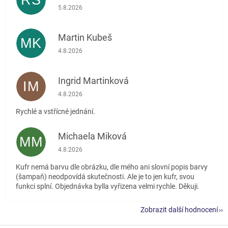
RŠ
Hodnocení obchodu je 5 z 5 hvězdiček.
5.8.2026
Martin Kubeš
MK
Hodnocení obchodu je 5 z 5 hvězdiček.
4.8.2026
Ingrid Martinková
IM
Hodnocení obchodu je 5 z 5 hvězdiček.
4.8.2026
Rychlé a vstřícné jednání.
Michaela Miková
MM
Hodnocení obchodu je 5 z 5 hvězdiček.
4.8.2026
Kufr nemá barvu dle obrázku, dle mého ani slovní popis barvy
(šampaň) neodpovídá skutečnosti. Ale je to jen kufr, svou
funkci splní. Objednávka bylla vyřizena velmi rychle. Děkuji.
Zobrazit další hodnocení