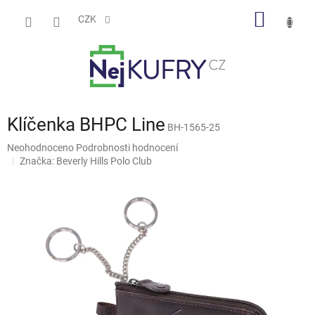
Přejít
NÁKUP
na
CZK
obsah
KOŠÍK
Klíčenka BHPC Line
BH-1565-25
Průměrné
Neohodnoceno
Podrobnosti hodnocení
hodnocení
Značka:
Beverly Hills Polo Club
produktu
je
0,0
z
5
hvězdiček.