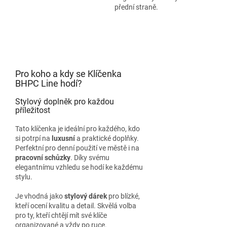
přední straně.
Pro koho a kdy se Klíčenka
BHPC Line hodí?
Stylový doplněk pro každou
příležitost
Tato klíčenka je ideální pro každého, kdo
si potrpí na
luxusní
a praktické doplňky.
Perfektní pro denní použití ve městě i na
pracovní schůzky
. Díky svému
elegantnímu vzhledu se hodí ke každému
stylu.
Je vhodná jako
stylový dárek
pro blízké,
kteří ocení kvalitu a detail. Skvělá volba
pro ty, kteří chtějí mít své klíče
organizované a vždy po ruce.