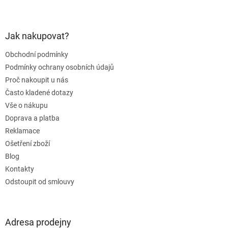
Z
á
p
a
Jak nakupovat?
t
Obchodní podmínky
í
Podmínky ochrany osobních údajů
Proč nakoupit u nás
Často kladené dotazy
Vše o nákupu
Doprava a platba
Reklamace
Ošetření zboží
Blog
Kontakty
Odstoupit od smlouvy
Adresa prodejny