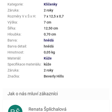
Kategorie
:
Klíčenky
Záruka
:
2 roky
Rozměry V x Š x H
:
7 x 12,5 x 0,7
Výška
:
7 cm
Šířka
:
12,50 cm
Hloubka
:
0,70 cm
Barva
:
hnědá
Barva detail
:
hnědá
Hmotnost
:
0,05 kg
Materiál
:
Kůže
Specifikace materiálu
:
kůže
Záruka
:
2 roky
Značka
:
Beverly Hills
Renata Šplíchalová