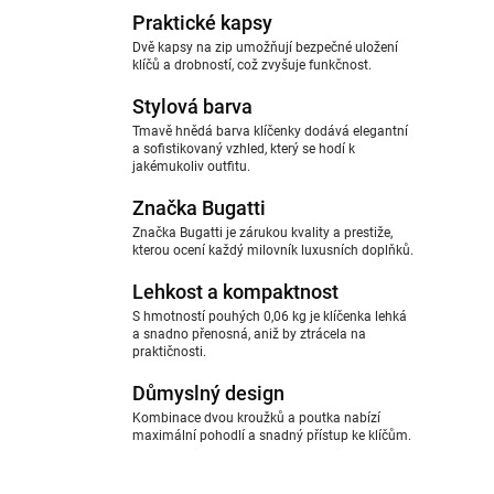
Praktické kapsy
Dvě kapsy na zip umožňují bezpečné uložení
klíčů a drobností, což zvyšuje funkčnost.
Stylová barva
Tmavě hnědá barva klíčenky dodává elegantní
a sofistikovaný vzhled, který se hodí k
jakémukoliv outfitu.
Značka Bugatti
Značka Bugatti je zárukou kvality a prestiže,
kterou ocení každý milovník luxusních doplňků.
Lehkost a kompaktnost
S hmotností pouhých 0,06 kg je klíčenka lehká
a snadno přenosná, aniž by ztrácela na
praktičnosti.
Důmyslný design
Kombinace dvou kroužků a poutka nabízí
maximální pohodlí a snadný přístup ke klíčům.