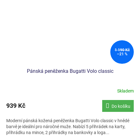
1 190 Kč
–21 %
Pánská peněženka Bugatti Volo classic
Skladem
Průměrné
hodnocení
produktu
939 Kč
Do košíku
je
4,3
Moderní pánská kožená peněženka Bugatti Volo classic v hnědé
z
barvě je ideální pro náročné muže. Nabízí 5 přihrádek na karty,
5
přihrádku na mince, 2 přihrádky na bankovky a loga...
hvězdiček.