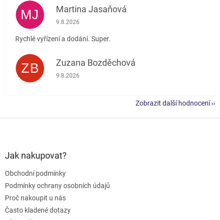
Martina Jasaňová
MJ
Hodnocení obchodu je 5 z 5 hvězdiček.
9.8.2026
Rychlé vyřízení a dodání. Super.
Zuzana Bozděchová
ZB
Hodnocení obchodu je 5 z 5 hvězdiček.
9.8.2026
Zobrazit další hodnocení
Z
á
p
a
Jak nakupovat?
t
Obchodní podmínky
í
Podmínky ochrany osobních údajů
Proč nakoupit u nás
Často kladené dotazy