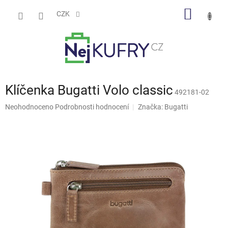
Přejít
NÁKUP
na
CZK
obsah
KOŠÍK
Klíčenka Bugatti Volo classic
492181-02
Průměrné
Neohodnoceno
Podrobnosti hodnocení
Značka:
Bugatti
hodnocení
produktu
je
0,0
z
5
hvězdiček.