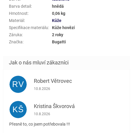
Barva detail
:
hnědá
Hmotnost
:
0,06 kg
Materiál
:
Kůže
Specifikace materiálu
:
Kůže hovězí
Záruka
:
2 roky
Značka
:
Bugatti
Robert Větrovec
RV
Hodnocení obchodu je 5 z 5 hvězdiček.
10.8.2026
Kristina Škvorová
KŠ
Hodnocení obchodu je 5 z 5 hvězdiček.
10.8.2026
Přesně to, co jsem potřebovala !!!