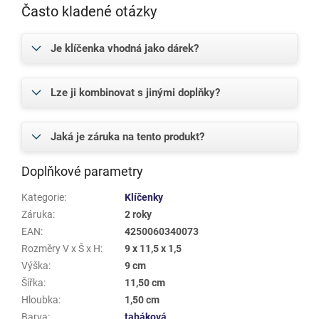
Často kladené otázky
Je klíčenka vhodná jako dárek?
Lze ji kombinovat s jinými doplňky?
Jaká je záruka na tento produkt?
Doplňkové parametry
Kategorie
:
Klíčenky
Záruka
:
2 roky
EAN
:
4250060340073
Rozměry V x Š x H
:
9 x 11,5 x 1,5
Výška
:
9 cm
Šířka
:
11,50 cm
Hloubka
:
1,50 cm
Barva
:
tabáková