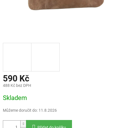
590 Kč
488 Kč bez DPH
Měrná
Skladem
cena:
Můžeme doručit do:
11.8.2026
Přidat do košíku