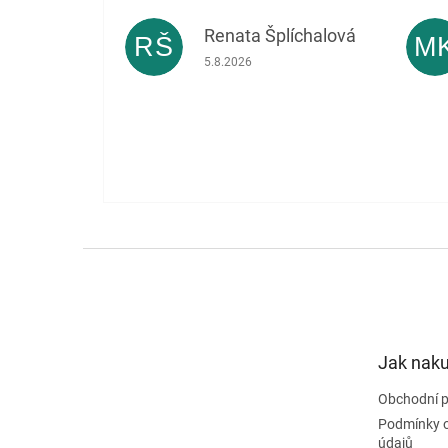
Renata Šplíchalová
RŠ
M
Hodnocení obchodu je 5 z 5 hvězdiček.
5.8.2026
Z
á
p
a
t
Jak nak
í
Obchodní 
Podmínky 
údajů