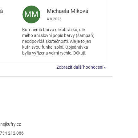
vá
Michaela Miková
MM
 5 z 5 hvězdiček.
Hodnocení obchodu je 5 z 5 hvězdiček.
4.8.2026
Kufr nemá barvu dle obrázku, dle
mého ani slovní popis barvy (šampaň)
neodpovídá skutečnosti. Ale je to jen
kufr, svou funkci splní. Objednávka
bylla vyřizena velmi rychle. Děkuji.
Zobrazit další hodnocení
@
nejkufry.cz
734 212 086