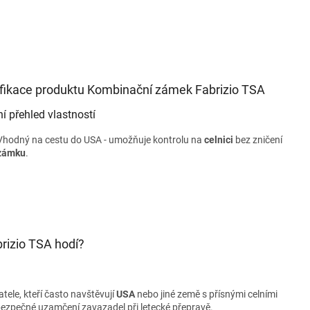
fikace produktu Kombinační zámek Fabrizio TSA
ní přehled vlastností
Vhodný na cestu do USA - umožňuje kontrolu na
celnici
bez zničení
zámku
.
rizio TSA hodí?
tele, kteří často navštěvují
USA
nebo jiné země s přísnými celními
o bezpečné uzamčení zavazadel při letecké přepravě.