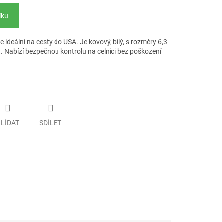
íku
ideální na cesty do USA. Je kovový, bílý, s rozměry 6,3
g. Nabízí bezpečnou kontrolu na celnici bez poškození
LÍDAT
SDÍLET