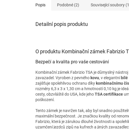
Popis
Podobné (2)
Související soubory (1
Detailní popis produktu
O produktu Kombinační zámek Fabrizio 
Bezpečí a kvalita pro vaše cestování
Kombinační zámek Fabrizio TSA je důmyslný nástroj
zavazadel. Vyroben z pevného
kovu
, v elegantní
bílé
zajišťuje spolehlivou ochranu díky
kombinačnímu čí
rozměry 6,3 x 3 x 1,30 cm a hmotností 0,10 kg je ide
cesty, obzvláště do USA, kde jeho
TSA certifikace
umo
poškození.
Tento zámek je navržen tak, aby byl snadno použitel
maximální bezpečnost. Je značkou kvality od reno
Fabrizio, která je zárukou dlouhé životnosti a spolehli
uzamčení jezdců zipů na kufrech a jiných zavazadlec