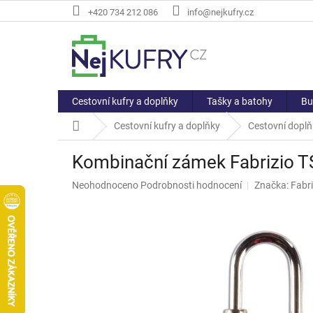
Přejít
+420 734 212 086
info@nejkufry.cz
na
obsah
Cestovní kufry a doplňky
Tašky a batohy
Bu
Domů
Cestovní kufry a doplňky
Cestovní doplň
Kombinační zámek Fabrizio 
Průměrné
Neohodnoceno
Podrobnosti hodnocení
Značka:
Fabri
hodnocení
produktu
je
0,0
z
5
hvězdiček.