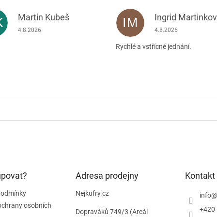
Martin Kubeš
Ingrid Martinko
K
IM
Hodnocení obchodu je 5 z 5 hvězdiček.
Hodnocení obchodu je
4.8.2026
4.8.2026
Rychlé a vstřícné jednání.
upovat?
Adresa prodejny
Kontakt
podmínky
Nejkufry.cz
info
ochrany osobních
+420 
Dopraváků 749/3 (Areál