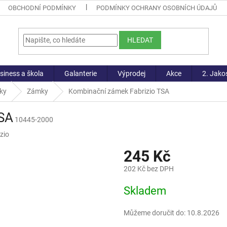
OBCHODNÍ PODMÍNKY
PODMÍNKY OCHRANY OSOBNÍCH ÚDAJŮ
HLEDAT
siness a škola
Galanterie
Výprodej
Akce
2. Jako
ky
Zámky
Kombinační zámek Fabrizio TSA
TSA
10445-2000
zio
245 Kč
202 Kč bez DPH
Měrná
Skladem
cena:
Můžeme doručit do:
10.8.2026