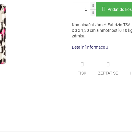
Přidat do koš
Kombinační zámek Fabrizio TSA je 
x 3 x 1,30 cm a hmotností 0,10 k
zámku.
Detailní informace
TISK
ZEPTAT SE
H