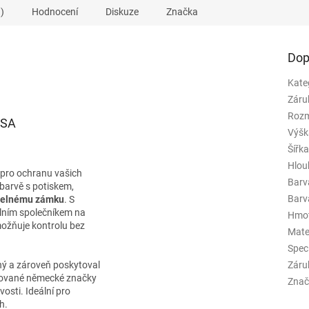
)
Hodnocení
Diskuze
Značka
Dop
Kate
Záru
Rozm
TSA
Výšk
Šířk
Hlou
 pro ochranu vašich
Barv
barvě s potiskem,
Barva
selnému zámku
. S
álním společníkem na
Hmo
žňuje kontrolu bez
Mate
Spec
ný a zároveň poskytoval
Záru
mované německé značky
Znač
vosti. Ideální pro
h.