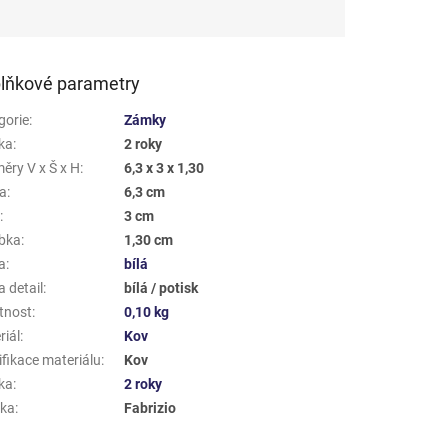
lňkové parametry
gorie
:
Zámky
ka
:
2 roky
ěry V x Š x H
:
6,3 x 3 x 1,30
a
:
6,3 cm
a
:
3 cm
bka
:
1,30 cm
a
:
bílá
 detail
:
bílá / potisk
tnost
:
0,10 kg
riál
:
Kov
ifikace materiálu
:
Kov
ka
:
2 roky
ka
:
Fabrizio